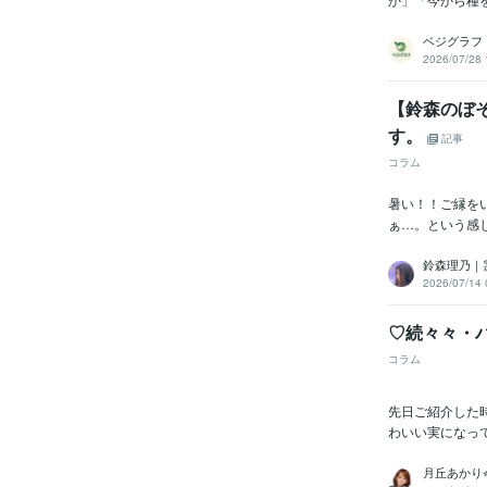
ベジグラフ
2026/07/28 
【鈴森のぼそ
す。
記事
コラム
暑い！！ご縁を
ぁ…。という感
鈴森理乃｜
2026/07/14 
♡続々々・
コラム
先日ご紹介した
わいい実になっ
月丘あかり