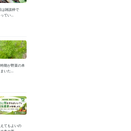
日は雑談枠で
てい...
穫時期が野菜の本
いた...
植えてもよいの
色や形...