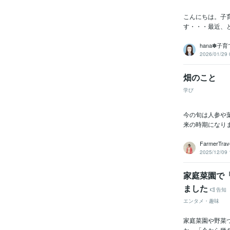
こんにちは。子
す・・・最近、
hana✽子
2026/01/29 
学び
今の旬は人参や
来の時期になり
FarmerTrave
2025/12/09 
家庭菜園で
ました
告知
エンタメ・趣味
家庭菜園や野菜
か」「今から種