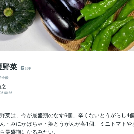
年夏野菜
記事
業全般
義之
08 00:36
野菜は、今が最盛期のなす6個、辛くないとうがらし4
ん・みにかぼちゃ・姫とうがんが各1個。ミニトマトや
ら最盛期になるみたい。