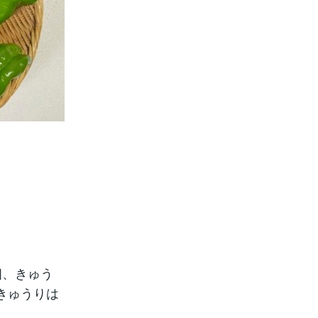
個、きゅう
きゅうりは