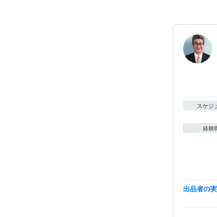
スケジ
経験
資格・
出品者の
得意