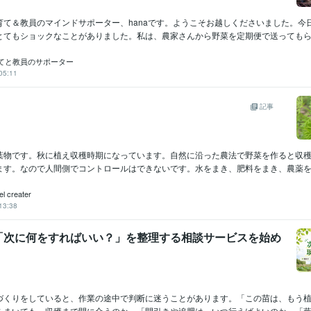
育て＆教員のマインドサポーター、hanaです。ようこそお越しくださいました。今
とてもショックなことがありました。私は、農家さんから野菜を定期便で送ってもらっ
育てと教員のサポーター
05:11
畑のこと
記事
葉物です。秋に植え収穫時期になっています。自然に沿った農法で野菜を作ると収
ます。なので人間側でコントロールはできないです。水をまき、肥料をまき、農薬をま
l creater
13:38
「次に何をすればいい？」を整理する相談サービスを始め
づくりをしていると、作業の途中で判断に迷うことがあります。「この苗は、もう
をまいても、収穫まで間に合うのか」「間引きや追肥は、いつ行えばよいのか」「葉の