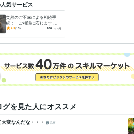
経営 ビジネス 法律
マーケティング
相続
永住 帰化
法務
の人気サービス
ビジネス代行・事務代行
補助金申請や融資申請に繋がる経営計画
経営 ビジネス
事業計画
事業再構築
事業承継
開業 起業
突然のご不幸による相続手
続： ご相談に応じます 行
関西大学
1981年3月 ~ 1986年2月
歴
政書士兼ファイナンシャルプ
4.9
(13)
100
円
/分
英語
ビジネスレベル
力
ランナー
ログを見た人にオススメ
て大変なんだな・・・
記事