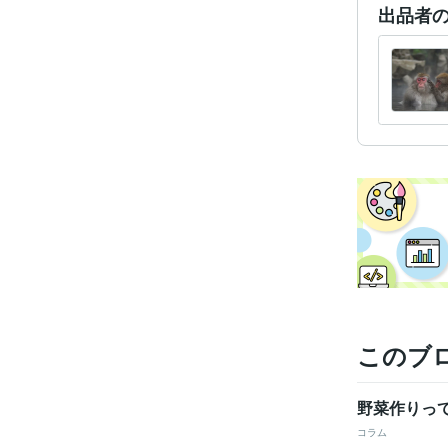
出品者
学
語学
このブ
野菜作りっ
コラム