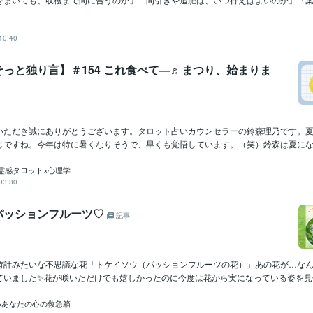
10:40
っと独り言】＃154 これ食べて―♬まつり、始まりま
いただき誠にありがとうございます。タロット占いカウンセラーの鈴森理乃です。
じですね。今年は特に暑くなりそうで、早くも覚悟しています。（笑）鈴森は夏になる
霊感タロット×心理学
03:30
パッションフルーツ♡
記事
時計みたいな不思議な花「トケイソウ（パッションフルーツの花）」あの花が…な
ていました✨花が咲いただけでも嬉しかったのに今度は花から実になっている姿を見せて
⭐︎あなたの心の救急箱