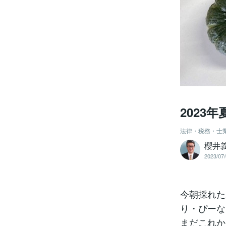
2023
法律・税務・士
櫻井
2023/07/
今朝採れた
り・ぴーな
まだこれか