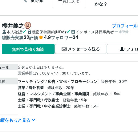
夏野菜
一覧に戻る
かな？
櫻井義之
プロフィール
本人確認
機密保持契約(NDA)
インボイス発行事業者
未登録
32
4.9
34
総販売実績
評価
フォロワー
メッセージを送る
フォ
無料で見積り相談
ュール
定休日や土日はありません。

マーケティング / 広告・宣伝・プロモーション
経験年数 : 30年
職種
営業 / 海外営業
経験年数 : 20年
経営・マネジメント / 事業企画・事業開発
経験年数 : 15年
士業・専門職 / 行政書士
経験年数 : 5年
士業・専門職 / 中小企業診断士
経験年数 : 5年
行政書士
取得年 : 2018年
検定
実績をもっと見る
中小企業診断士
取得年 : 2020年
ビジネス代行・事務代行
許認可申請、ビザ申請、遺言・相続手続き
分野