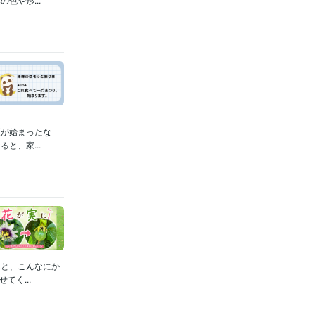
夏が始まったな
と、家...
んと、こんなにか
く...