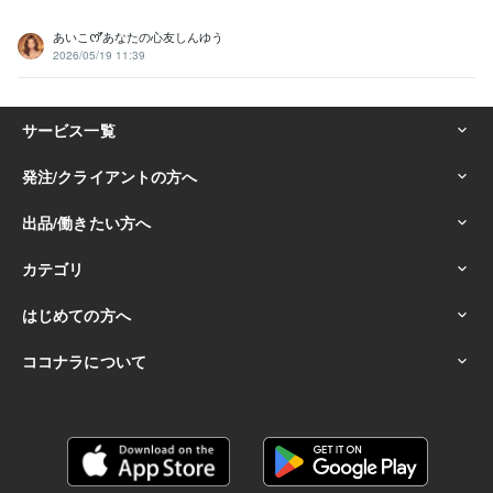
あいこꯁꯧあなたの心友しんゆう
2026/05/19 11:39