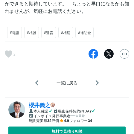
ができると期待しています。 ちょっと早口になるかも知
れませんが、気軽にお電話ください。
#電話
#相談
#遺言
#相続
#補助金
2
一覧に戻る
櫻井義之
本人確認
機密保持契約(NDA)
インボイス発行事業者
未登録
総販売実績
32
評価
4.9
フォロワー
34
無料で見積り相談