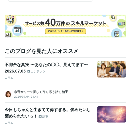
経営 ビジネス
事業計画
事業再構築
事業承継
開業 起業
学歴
関西大学
1981年3月 ~ 1986年2月
語学力
英語
ビジネスレベル
このブログを見た人にオススメ
不都合な真実 〜あなたの〇〇、見えてます〜
2026.07.05
コンテンツ
コラム
水野サリー✨優しく寄り添う話し相手
2026/07/04 21:41
今日もちゃんと生きてて偉すぎる。褒めたいし
褒められたいっ！
記事
コラム