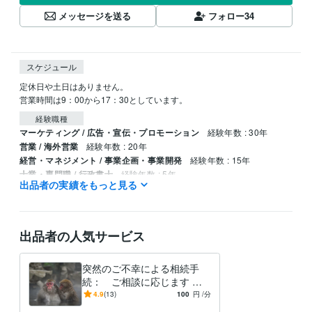
メッセージを送る
フォロー
34
スケジュール
定休日や土日はありません。

経験職種
マーケティング / 広告・宣伝・プロモーション
経験年数 : 30年
営業 / 海外営業
経験年数 : 20年
経営・マネジメント / 事業企画・事業開発
経験年数 : 15年
士業・専門職 / 行政書士
経験年数 : 5年
出品者の実績をもっと見る
士業・専門職 / 中小企業診断士
経験年数 : 5年
資格・検定
行政書士
取得年 : 2018年
出品者の人気サービス
中小企業診断士
取得年 : 2020年
得意分野
突然のご不幸による相続手
ビジネス代行・事務代行
許認可申請、ビザ申請、遺言・相続手続き
続： ご相談に応じます 行
経営 ビジネス 法律
マーケティング
相続
永住 帰化
法務
政書士兼ファイナンシャルプ
4.9
(13)
100
円
/分
ビジネス代行・事務代行
補助金申請や融資申請に繋がる経営計画
ランナー