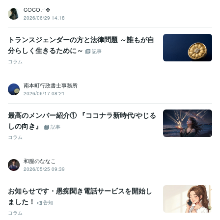
COCO⋰✤
2026/06/29 14:18
トランスジェンダーの方と法律問題 ～誰もが自
分らしく生きるために～
記事
コラム
南本町行政書士事務所
2026/06/17 08:21
最高のメンバー紹介① 『ココナラ新時代/やじる
しの向き』
記事
コラム
和服のななこ
2026/05/25 09:39
お知らせです・愚痴聞き電話サービスを開始し
ました！
告知
コラム