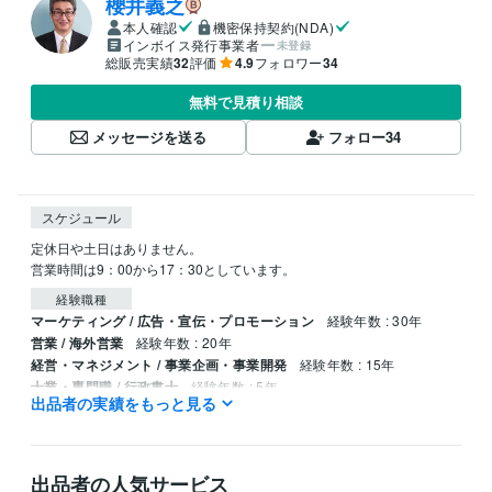
櫻井義之
本人確認
機密保持契約(NDA)
インボイス発行事業者
未登録
総販売実績
32
評価
4.9
フォロワー
34
無料で見積り相談
メッセージを送る
フォロー
34
スケジュール
定休日や土日はありません。

経験職種
マーケティング / 広告・宣伝・プロモーション
経験年数 : 30年
営業 / 海外営業
経験年数 : 20年
経営・マネジメント / 事業企画・事業開発
経験年数 : 15年
士業・専門職 / 行政書士
経験年数 : 5年
出品者の実績をもっと見る
士業・専門職 / 中小企業診断士
経験年数 : 5年
資格・検定
行政書士
取得年 : 2018年
出品者の人気サービス
中小企業診断士
取得年 : 2020年