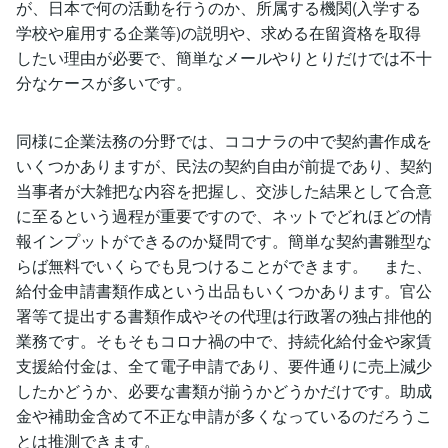
が、日本で何の活動を行うのか、所属する機関(入学する
学校や雇用する企業等)の説明や、求める在留資格を取得
したい理由が必要で、簡単なメールやりとりだけでは不十
分なケースが多いです。
同様に企業法務の分野では、ココナラの中で契約書作成を
いくつかありますが、民法の契約自由が前提であり、契約
当事者が大雑把な内容を把握し、交渉した結果として合意
に至るという過程が重要ですので、ネットでどれほどの情
報インプットができるのか疑問です。簡単な契約書雛型な
らば無料でいくらでも見つけることができます。 また、
給付金申請書類作成という出品もいくつかあります。官公
署等て提出する書類作成やその代理は行政署の独占排他的
業務です。そもそもコロナ禍の中で、持続化給付金や家賃
支援給付金は、全て電子申請であり、要件通りに売上減少
したかどうか、必要な書類が揃うかどうかだけです。助成
金や補助金含めて不正な申請が多くなっているのだろうこ
とは推測できます。