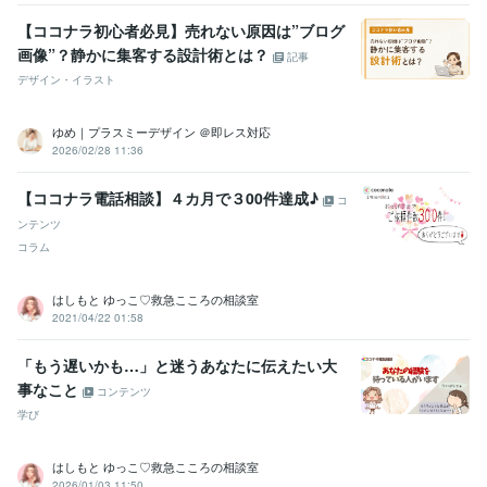
【ココナラ初心者必見】売れない原因は”ブログ
画像”？静かに集客する設計術とは？
記事
デザイン・イラスト
ゆめ｜プラスミーデザイン ＠即レス対応
2026/02/28 11:36
【ココナラ電話相談】４カ月で３00件達成♪
コ
ンテンツ
コラム
はしもと ゆっこ♡救急こころの相談室
2021/04/22 01:58
「もう遅いかも…」と迷うあなたに伝えたい大
事なこと
コンテンツ
学び
はしもと ゆっこ♡救急こころの相談室
2026/01/03 11:50