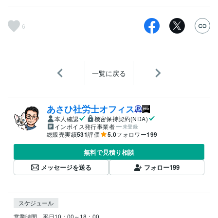
6
一覧に戻る
あさひ社労士オフィス
本人確認
機密保持契約(NDA)
インボイス発行事業者
未登録
総販売実績
531
評価
5.0
フォロワー
199
無料で見積り相談
メッセージを送る
フォロー
199
スケジュール
営業時間　平日10：00～18：00
