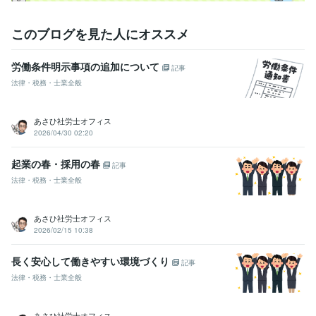
社会保険労務士
取得年 : 2013年
日商簿記検定2級
取得年 : 2004年
このブログを見た人にオススメ
社会福祉士
取得年 : 2002年
その他ツール
労働条件明示事項の追加について
記事
就業規則の作成:11年
法律・税務・士業全般
雇用契約書をはじめとする雇用契約書類の作成:11年
得意分野
あさひ社労士オフィス
コンサルティング・士業
就業規則の作成（￥30,000～）
雇用契約
2026/04/30 02:20
書など、雇用関係書類の作成
書類・契約書作成
人事・労務
士業
社会保険労務士
就業規則
起業の春・採用の春
記事
ビジネス代行
雇用契約書
労働条件通知書
ビジネスサポート
36協定
法律・税務・士業全般
学歴
立正大学
1999年3月 ~ 2003年2月
あさひ社労士オフィス
2026/02/15 10:38
長く安心して働きやすい環境づくり
記事
法律・税務・士業全般
あさひ社労士オフィス