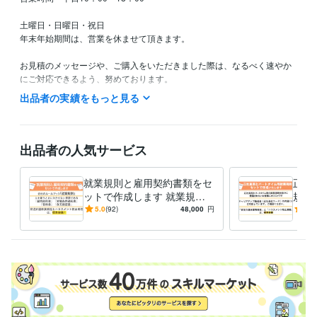
土曜日・日曜日・祝日

年末年始期間は、営業を休ませて頂きます。

お見積のメッセージや、ご購入をいただきました際は、なるべく速やか
にご対応できるよう、努めております。

（平日でしたら、3時間以内にはご対応できるように努めております。土
出品者の実績をもっと見る
曜・日曜・祝日は定休日のため、ご対応できないことがあります。）

なお、営業時間外にご連絡を頂いた場合は、翌朝以降のご返信となるこ
とがございます。ご了承のほど、お願いいたします。

出品者の人気サービス
出品サービスが「満枠対応中」の場合は、お見積またはDMからご相談く
就業規則と雇用契約書類をセ
正社
ットで作成します 就業規則
規則
経験職種
と雇用契約書類で、大切な会
正社
5.0
(92)
48,000
円
4.8
士業・専門職 / 社会保険労務士
経験年数 : 11年
社をしっかりサポートします
はっ
ライフスタイル・その他 / その他
経験年数 : 10年
けで
職歴
あさひ社労士オフィス
2014年8月 ~ 現在
セブンイレブン前橋元総社町北店
2004年3月 ~ 2014年7月
資格・検定