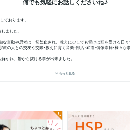
何でも気軽にお話しくださいね♪
しております。

しました。

自由な言動や思考は一切禁止され、教えに少しでも背けば罰を受ける日々で
他宗教の人との交友や交際･教えに背く音楽･部活･武道･偶像崇拝･様々
も解かれ、鬱から抜ける事が出来ました。

にしてしまった事を嘆き組織をとても恨みましたし、自分の意思ではな
もっと見る
何日か意識不明でしたが救急で助けていただきました。

でいる人や、精神が病んでいる人を助けるために使おうと国家資格取得し
ます。

は、すぐに再発します。

だきます。


