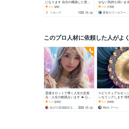
になります 自分の構築した世界
せない気持ち伺います
観を信じよう！
情を読みすぎて自分
4.9
(28)
4.9
(159)
る方のお話聞きます
100
ツカハラ
愛着カウンセラーnatsume
円
/分
このプロ人材に依頼した人がよ
霊感タロットで導く人生の交差
スピリチュアルセッシ
点・人生の岐路占います ☀ 心の
ンセリングします 情
奥深くに隠れた道を照らし、希望
がり望む現実を創る
5.0
(230)
5.0
(446)
の光へと導くガイド☀
セッションをします
300
結びの霊感鑑定士♡心の守護者優真（ゆうま
Mare マーレ
円
/分