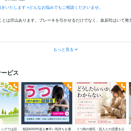
聴きいたします ⭐︎どんなお悩みでもご相談くださいませ。
ことは沢山あります。ブレーキを引かせるだけでなく、血反吐はいて努
もっと見る
サービス
リングでは話
相談6000件超え☎️辛い気持ちを優
うつ病の彼氏・恋人との恋愛を公