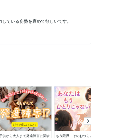
力している姿勢を褒めて欲しいです。
子供から大人まで発達障害に関す
もう限界…そのおつらいお気持ち
双極性障害や鬱