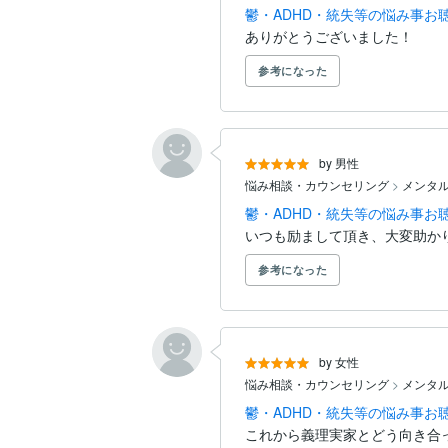
鬱・ADHD・統失等の悩み事お
▪️注意事項▪️

ありがとうございました！
① 電話相談の受付となりますので、ご
お送り頂いても拝読いたしかねます。

参考になった
②セクハラ目的、誹謗中傷・低評価目的
by 男性
悩み相談・カウンセリング
>
メンタ
鬱・ADHD・統失等の悩み事お
いつも励まして頂き、大変助か
参考になった
by 女性
悩み相談・カウンセリング
>
メンタ
鬱・ADHD・統失等の悩み事お
これから義理実家とどう向き合