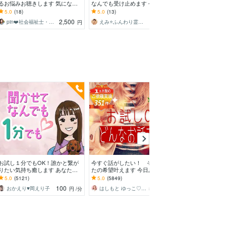
るお悩みお聴きします 気になる
なんでも受け止めます 今すぐつ
のお話をお聴き
行動や困りごとは社会福祉士/精
ながる☘️うつ・精神疾患・発達障
れない｜しんど
5.0
(18)
5.0
(13)
5.0
(10)
神保健福祉士にどうぞ♬
害・不眠・不安障害
たいときお電話
2,500
140
pin❤️社会福祉士・精神保健福祉士
えみ⭐️ふんわり霊感ヒーリング
円
円
/分
お試し１分でもOK！誰かと繋が
今すぐ話がしたい！ そんなあな
資格アリ・経験2
りたい気持ち癒します あなたが
たの希望叶えます 今日あったこ
悩みお聴します 
主役/カウンセリングじゃない/た
とから深刻な悩みまで☆何でも打
障害・毒親・恋
5.0
(5121)
5.0
(5849)
5.0
(1969)
だ静かに寄り添います
ち明けてください。
占い依存etc
100
500
おかえり♥️岡えり子
はしもと ゆっこ♡救急こころの相談室
円
/分
円
/分