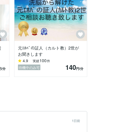
貴
元ｴﾎﾊﾞの証人（カルト教）2世が
お聞きします
100
4.9
実績
件
140
待機中のみ可
円
/分
円
/分
1日前