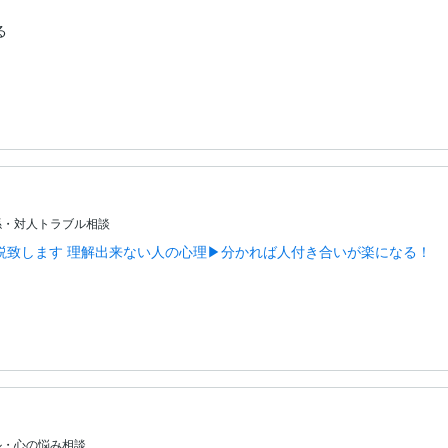


。
係・対人トラブル相談
致します 理解出来ない人の心理▶︎分かれば人付き合いが楽になる！
。
ル・心の悩み相談