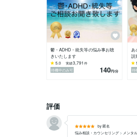
病院のカウンセラーさんは、少し話しては
少し話してはまた次回・・・の繰り返しで
途方に暮れ力尽きました。

そして知識だけの臨床心理士さんに話を聞
私はゆっくりと話をお聴かせいただきたく
私の様にどん底まで行かない為にも、

悪化し過ぎる前にご連絡ください。

首都圏・関西圏にて、精神科の訪問カウン
鬱・ADHD・統失等の悩み事お聴
あ
沢山の症例を診させていただき、経験を積
きいたします
説
3,791
5.0
実績
件
生き辛い、社会に馴染めない、なかなか理
140
・些細な事が頭から離れない、不安で仕方
待機中のみ可
待
円
/分
    頭の中のモヤモヤで苦しんでいらっしゃ
・薬を飲んでも、病院のカウンセリングを
    あまり改善せず、八方塞がりになってい
・辛い心がほぐれてスーッと楽になる様に
    お力になれればと思います。

評価
まずはじっくりお話をお聞かせいただき、
相談内容の全体が把握できたところで、必
あなたのペースでお気軽にお話くださいませ
by 匿名
悩み相談・カウンセリング
>
メンタ
※こちらから営業メッセージは送りません