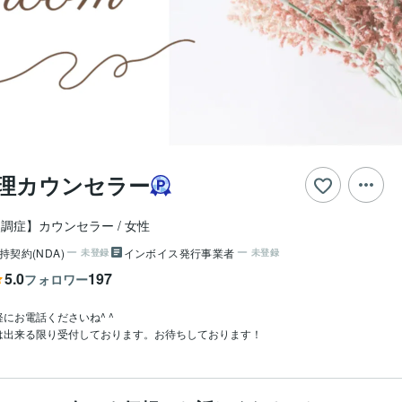
心理カウンセラー
失調症】カウンセラー
女性
持契約(NDA)
インボイス発行事業者
未登録
未登録
5.0
197
フォロワー
お電話くださいね^ ^

は出来る限り受付しております。お待ちしております！