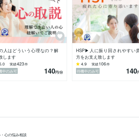
また次回、

、

いてもらっても、癒された事はなかったです。

思います。

セリングをしていた経験もございます。

の人はどういう心理なの？解
HSP▶︎人に振り回されやすい
んでおります。

致します
方をお支え致します
423
106
5.0
4.9
実績
件
実績
件
解してもらえないと1人で悩んでいらっしゃる方。

140
140
ない、

機中のみ可
待機中のみ可
円
/分
る方。

受けても、

る方。

、

気持ちや状況を一緒に整理していきます。

要に応じて具体的な対策や考え方も一緒に組み立てていきます。

♪

ル・心の悩み相談
ので、ご安心ください。
