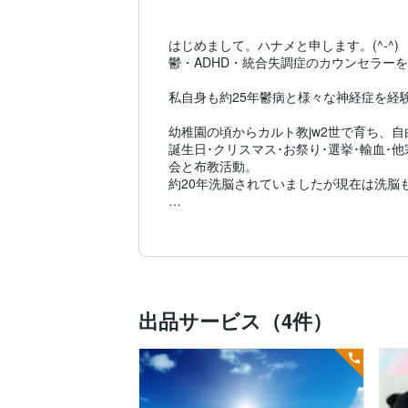
はじめまして。ハナメと申します。(^-^)

鬱・ADHD・統合失調症のカウンセラーを
私自身も約25年鬱病と様々な神経症を経験
幼稚園の頃からカルト教jw2世で育ち、
誕生日･クリスマス･お祭り･選挙･輸血･
会と布教活動。

約20年洗脳されていましたが現在は洗脳
洗脳が解けた当時は、人生の大半を無駄
なり、精神崩壊して自殺未遂もしました。
生き延びた命を、JWや宗教2世で苦しん
精神病といっても、一人一人治し方が違い
上辺だけ症状が見えなくする様な治し方で
出品サービス（4件）
根本的な原因を一緒に探して、

そこから癒していくお手伝いをさせていた
私自身も治療には時間がかかり、

遠回りばかりして悪化を繰り返しました。