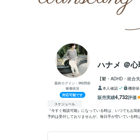
ハナメ ＠
【鬱・ADHD・統合
最終ログイン：
9時間前
本人確認
機密保
稼働状況
対応可能です
4,732
販売実績
評価
スケジュール
『今すぐ相談可能』になっている時は、いつでもお気軽に
予約は受付しておりませんが、毎日手が空いている時