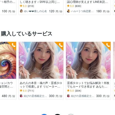
 ✨相手の表
しく聴きます ✅20年以上同じ経
認心理師が支えます LINE未読・
を見失ってい
験したHSP(繊細)カウンセラーが
別れ話・距離感を元当事者が一緒
5.0
(210)
5.0
(630)
聴きます
に整理します
100
120
180
ゆい❤️❤️癒しの心友
ハル⭐うつ病恋愛カウンセラー
円
/分
円
/分
円
/分
く購入しているサービス
ョン/カウ
あの人の本音・魂の声・霊感タロ
霊感タロットでお悩み解決！何枚
報空間と繋
ットで視通します リピーター続
でもカード引き視ます あなたの
方向性を導く
出♡悩める恋愛・人間関係・生き
抱える心の疑問や不安、なんでも
5.0
(711)
5.0
(304)
方の迷いに！
お答え！！
480
300
300
結びの霊感鑑定士♡心の守護者優真（ゆうま
結びの霊感鑑定士♡心の守護者優真（ゆうま
円
/分
円
/分
円
/分