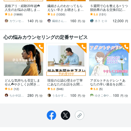
資格アリ・経験20年超☘️
繊細さんのわかってもら
５週間で心を整える⭐うつ
人生のお悩みお聴します
えない辛さ お聴きします
脱効果のある交換日記し
鬱・HSP・介護障害・毒
HSP/モヤモヤを手放す一
ます 【通常版】気持ちを
5.0
(1969)
5.0
(1330)
5.0
(131)
親・恋愛・仕事・育児・
歩☘️自分を大切にする✨を
吐き出す、習慣化❗
140
160
12,000
占い依存etc
始めよう
カウンセリング事務所☘️オフィスカノン
繊細さん相談室☘️野崎真礼（まひろ）
水卜 ヒロ
円
/分
円
/分
円
心の悩みカウンセリングの定番サービス
予約受付中
どんな気持ちも否定しま
現役の公認心理士が丁寧
アダルトチルドレン＊あ
せん☘️やさしくお聞きし
にあなたのお話をお聞き
なたの辛い過去をお聞き
ます 死にたい／消えたい
します 日ごろの悩み事か
します あなたは悪くない/
5.0
(12)
5.0
(546)
5.0
(5)
／あなたの心に寄り添い
ら精神症状まであなたの
前を向いて一歩踏み出す
280
100
100
ます☘
お話をお聞かせください
ために過去を昇華☆
ちか＠話して落ち着くカウンセラー
うるかす◇公認心理士◇
ゆきこ✿やさしく丁寧な傾聴
円
/分
円
/分
円
/分