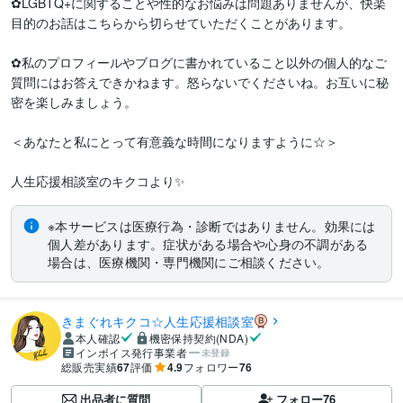
✿LGBTQ+に関することや性的なお悩みは問題ありませんが、快楽
目的のお話はこちらから切らせていただくことがあります。

✿私のプロフィールやブログに書かれていること以外の個人的なご
質問にはお答えできかねます。怒らないでくださいね。お互いに秘
密を楽しみましょう。

＜あなたと私にとって有意義な時間になりますように☆＞

人生応援相談室のキクコより✨
※本サービスは医療行為・診断ではありません。効果には
個人差があります。症状がある場合や心身の不調がある
場合は、医療機関・専門機関にご相談ください。
きまぐれキクコ☆人生応援相談室
本人確認
機密保持契約(NDA)
インボイス発行事業者
未登録
総販売実績
67
評価
4.9
フォロワー
76
出品者に質問
フォロー
76