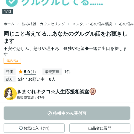
1/12
ホーム
悩み相談・カウンセリング
メンタル・心の悩み相談
心の悩み
同じこと考えてる…あなたのグルグル話をお聴きし
ます
不安や悲しみ、怒りや理不尽、孤独や絶望◆一緒に出口を探しま
す
電話相談
5.0
(1)
1
件
評価
販売実績
5
枠 / お願い中：
0
人
残り
きまぐれキクコ☆人生応援相談室
総販売実績：
67件
待機中のみ受付可
お気に入り(11)
出品者に質問