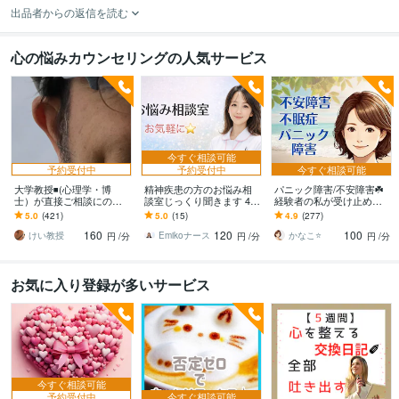
出品者からの返信を読む
心の悩みカウンセリングの人気サービス
今すぐ相談可能
予約受付中
予約受付中
今すぐ相談可能
大学教授◾️(心理学・博
精神疾患の方のお悩み相
パニック障害/不安障害☘️
士）が直接ご相談にのり
談室じっくり聞きます 48
経験者の私が受け止めま
ます 学生さんが、心理学
時間以内にあなただけの
す これってパニック障
5.0
(421)
5.0
(15)
4.9
(277)
の先生に恋愛相談するよ
Word資料を無料でお届け
害？様々な対処法、あな
160
120
100
うなお気軽さでどうぞ
します
たと一緒に考えます
けい教授
Emikoナース
かなこ⭐️
円
/分
円
/分
円
/分
お気に入り登録が多いサービス
今すぐ相談可能
予約受付中
今すぐ相談可能