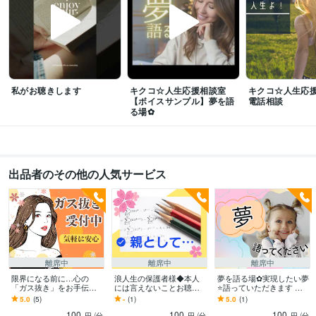
Google ドキュメント:3年
PowerPoint:5年
Word:20年
Canva:0年
得意分野
悩み相談・カウンセリング
肯定的に傾聴しあなたの人生を応援します！
転職・生き方・生きがい
仕事と家事と育児との両立
【気軽に安心】傾聴
いたします。
私がお聴きします
キクコ☆人生応援相談室
キクコ☆人生応
人生の方向性
結婚
就職
転職
失業
パワハラ
自分らしく生きる
【ボイスサンプル】夢を語
電話相談
LGBTQ+
仕事
育児
る場✿
ライティング・翻訳
リライトやWeb記事の作成
子育て
生活
就職
再就職
専業主婦
大学受験
浪人生
心理学
料理
人間関係
出品者のその他の人気サービス
離席中
離席中
離席中
限界になる前に…心の
浪人生の保護者様◆本人
夢を語る場✿実現したい夢
「ガス抜き」をお手伝い
には言えないことお聴き
⭐️語っていただきます 転
します この職場変⁉理不
します /焦り/相談/悩み…
職♡起業♡副業♡資格♡
5.0
(5)
-
(1)
5.0
(1)
尽.忖度.偏見★張り詰めた
親ができることを一緒に
昇進♡野望♡留学♡構想
100
100
100
心は解放あるのみ！
考えましょう！
中でもOK❣️
円
/分
円
/分
円
/分