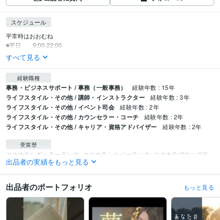
スケジュール
平常時はおおむね

■平日　　9:00-22:00
すべて見る
経験職種
事務・ビジネスサポート / 事務（一般事務）
経験年数 : 15年
ライフスタイル・その他 / 講師・インストラクター
経験年数 : 3年
ライフスタイル・その他 / イベント司会
経験年数 : 2年
ライフスタイル・その他 / カウンセラー・コーチ
経験年数 : 2年
ライフスタイル・その他 / キャリア・資格アドバイザー
経験年数 : 2年
受賞歴
ココナラレギュラーランク
ココナラシルバーランク
ココナラブロンズラ
出品者の実績をもっと見る
ンク
資格・検定
出品者のポートフォリオ
もっと見る
マイクロソフト オフィス スペシャリスト（MOS）
取得年 : 2007年
ビジネス・クリエイティブツール
WordPress:0年
Excel:20年
Google スプレッドシート:3年