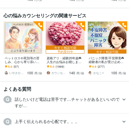
心の悩みカウンセリングの関連サービス
今すぐ相談可能
予約受付中
今すぐ相談可能
ペットロスや死別等の苦
資格アリ・経験20年超☘️
パニック障害/不安障害☘️
しみ、心から寄り添いま
人生のお悩みお聴します
経験者の私が受け止めま
す 止まった時計の針、無
鬱・HSP・介護障害・毒
す これってパニック障
5.0
(57)
5.0
(1969)
4.9
(277)
理に動かさなくて大丈夫
親・恋愛・仕事・育児・
害？様々な対処法、あな
100
140
100
ですから
占い依存etc
たと一緒に考えます
いやさか☆やすらぎの傾聴者
カウンセリング事務所☘️オフィスカノン
かなこ⭐️
円
/分
円
/分
円
/分
よくある質問
話したいけど電話は苦手です…チャットがあるといいので
すが…
上手く伝えられるか心配です。。。