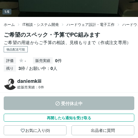
1/5
ホーム
IT相談・システム開発
ハードウェア設計・電子工作
ハードウ
ご希望のスペック・予算でPC組みます
ご希望の用途からご予算の相談、見積もりまで（作成注文専用）
物品配送可能
-
0
件
評価
販売実績
3
枠 / お願い中：
0
人
残り
daniemkiii
総販売実績：
0件
受付休止中
再開したら通知を受け取る
お気に入り(0)
出品者に質問