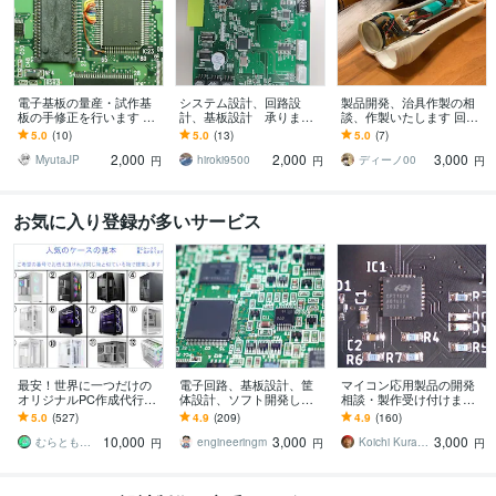
電子基板の量産・試作基
システム設計、回路設
製品開発、治具作製の相
板の手修正を行います 細
計、基板設計 承ります
談、作製いたします 回路
かな半田付けやリード配
「どうやったらできる
設計から機構、筐体設計
5.0
(10)
5.0
(13)
5.0
(7)
線、カット、ICのリペア
か」私に考えさせてくだ
までものづくりをサポー
2,000
2,000
3,000
可能です！
さい
トします。
MyutaJP
hiroki9500
ディーノ00
円
円
円
お気に入り登録が多いサービス
最安！世界に一つだけの
電子回路、基板設計、筐
マイコン応用製品の開発
オリジナルPC作成代行し
体設計、ソフト開発しま
相談・製作受け付けます
ます 全て相談してあなた
す 元大手メーカエンジニ
事前相談で詳細見積作成
5.0
(527)
4.9
(209)
4.9
(160)
だけの自作PC提供 匿名
ア、ハードソフト開発対
＋実際の開発製作のツー
10,000
3,000
3,000
配送対応可能です
応可能！
ステップで対応！
むらとも 自作PC代行
engineeringm
Koichi Kurahashi
円
円
円