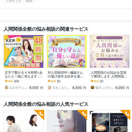
アポイント
会話
人間関係全般の悩み相談の関連サービス
文字で繋がる４８時間⭐️あ
対人恐怖20年✨繊細さん
人間関係のお悩みを霊視
なたと一緒に考えます 恋
の逃げ道作る絵本を届け
で整理します 人間関係の
愛♡モラハラ・HSP思考
ます 人間社会に疲れたあ
悩みと今後の流れを読み
5.0
(49)
5.0
(2)
5.0
(3)
の整理 ✨連続2日間じゃな
なたへ☘️自分を守れる優
解きます
6,000
6,500
6,000
くて⭕️
しい道の見つけ方♥
心のオアシスまどかの部屋
引きこもり女子サクラ✨実績1200件超
狐月 こげつ 霊視鑑定師
円
円
円
人間関係全般の悩み相談の人気サービス