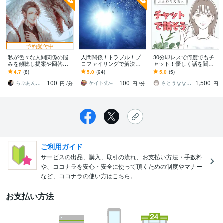
予約受付中
私が色々な人間関係の悩
人間関係！トラブル！プ
30分即レスで何度でもチ
みを傾聴し提案や回答を
ロファイリングで解決致
ャット！優しく話を聞き
します 相談歴20年以上あ
します 何故か上手くいか
ます 回数無制限♫延長で
4.7
(8)
5.0
(94)
5.0
(5)
ります！ 何でも遠慮せ
ない！トラブルになって
きます！悩み相談、愚
100
100
1,500
ずお申しでください♪
る！もうわからない！
痴、雑談、LINE感覚
らぶあんどぴいす
ケイト先生
さとうなな Satoo00
円
/分
円
/分
円
ご利用ガイド
サービスの出品、購入、取引の流れ、お支払い方法・手数料
や、ココナラを安心・安全に使って頂くための制度やマナー
など、ココナラの使い方はこちら。
お支払い方法