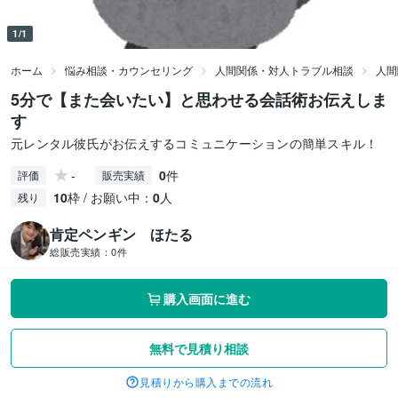
1/1
ホーム
悩み相談・カウンセリング
人間関係・対人トラブル相談
人間
5分で【また会いたい】と思わせる会話術お伝えしま
す
元レンタル彼氏がお伝えするコミュニケーションの簡単スキル！
-
0
件
評価
販売実績
10
枠 / お願い中：
0
人
残り
肯定ペンギン ほたる
総販売実績：
0件
購入画面に進む
無料で見積り相談
見積りから購入までの流れ