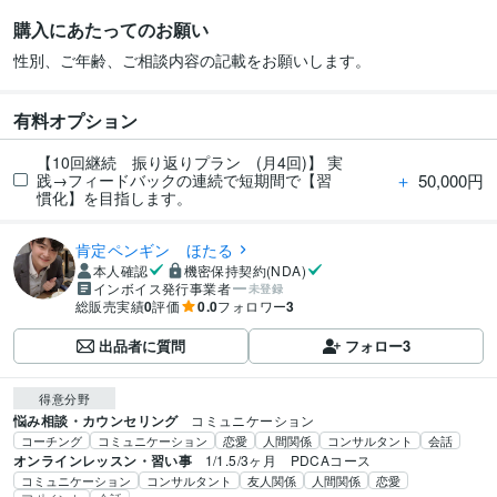
購入にあたってのお願い
性別、ご年齢、ご相談内容の記載をお願いします。
有料オプション
【10回継続 振り返りプラン (月4回)】 実
＋
50,000円
践→フィードバックの連続で短期間で【習
慣化】を目指します。
肯定ペンギン ほたる
本人確認
機密保持契約(NDA)
インボイス発行事業者
未登録
総販売実績
0
評価
0.0
フォロワー
3
出品者に質問
フォロー
3
得意分野
悩み相談・カウンセリング
コミュニケーション
コーチング
コミュニケーション
恋愛
人間関係
コンサルタント
会話
オンラインレッスン・習い事
1/1.5/3ヶ月　PDCAコース
コミュニケーション
コンサルタント
友人関係
人間関係
恋愛