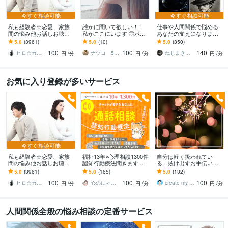
今すぐ相談可能
今すぐ相談可能
私も経験者☆恋愛、家族
誰かに聞いて欲しい！！
仕事や人間関係で悩める
間の悩み他お話しお聴き
私がここにいます ◎ボイ
あなたの支えになります /
します 心理カウンセラー
スサンプルあり◎ゆっく
ほっと一息、あたたかく
5.0
(3961)
5.0
(10)
5.0
(350)
が恋愛・復縁・夫婦問題
り丁寧にお話お聴きしま
てやわらかい時間を低音
100
100
140
等☆解決策を共有します
す。
と共に
ヒロ☆カウンセリング＆コンサルティング
ナツコ 50代女性 ８月限定お値下げ中！
ねじまき鳥_nezimakidori
円
/分
円
/分
円
/分
お気に入り登録が多いサービス
今すぐ相談可能
私も経験者☆恋愛、家族
福祉13年×心理相談1300件
自分は軽く扱われてい
間の悩み他お話しお聴き
認知行動療法聞きます コ
る…抜け出すお手伝いを
します 心理カウンセラー
コナラ10年1300件で人間
します バカにされる、都
5.0
(3961)
5.0
(165)
5.0
(132)
が恋愛・復縁・夫婦問題
関係の悩みに寄り添いア
合よく使われる、マウン
100
100
100
等☆解決策を共有します
ドバイス
トを取られるとき
ヒロ☆カウンセリング＆コンサルティング
心のにゃん友 ゆかこ【うつ・復縁相談】
create my life
円
/分
円
/分
円
/分
人間関係全般の悩み相談の定番サービス