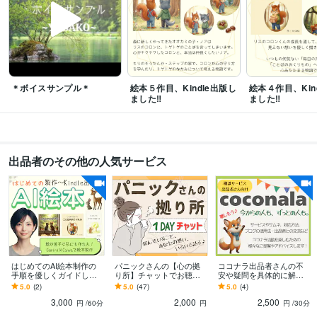
『リスのコロンとことばのおくりもの』Kindle出版
絵本『トゲトゲのなか
み』Kindle出版
資格・検定
上級心理カウンセラー
取得年 : 2022年
メンタル心理カウンセラー
取得年 : 2022年
＊ボイスサンプル＊
絵本５作目、Kindle出版し
絵本４作目、Kin
ました‼︎
ました‼
得意分野
悩み相談・カウンセリング
☘️パニック障害のお悩み
☘️モラハラ・カサン
ドラ症候群のお悩み
☘️アラフィフ世代のお悩み
☘️人間関係のお悩み
☘️子
育てのお悩み
☘️ペットとの別れ
出品者のその他の人気サービス
悩み相談
話し相手
愚痴聞き
パニック障害
アラフィフ
モラハラ
カサンドラ症候群
人間関係の悩み
子育ての悩み
ペットとの別れ
オンラインレッスン・習い事
⭐️ココナラの楽しみ方を伝授します♪
✍️思考
の整理・納得解を見つける
❣️キーワードは『しなやかさ』
ココナラ
ミニコンサル
初心者向け
楽しくココナラ
しなやかさ
思考の柔軟性
納得解
思考の整理
はじめてのAI絵本制作の
パニックさんの【心の拠
ココナラ出品者さんの不
手順を優しくガイドしま
り所】チャットでお聴き
安や疑問を具体的に解消
す 私にも出来た！絵やAI
します 24時間いつでもチ
します サービス・サムネ
5.0
(2)
5.0
(47)
5.0
(4)
が苦手でも、絵本は作れ
ャット♪電話だと緊張する
イル・ブログのアドバイ
3,000
2,000
2,500
ます♪
人におすすめです！
スや楽しむコツを伝授♪
円
/60分
円
円
/30分