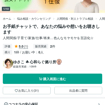
1/10
ホーム
悩み相談・カウンセリング
人間関係・対人トラブル相談
人間
お手紙チャットで、あなたの悩みや想いをお聴きし
ます
人間関係/子育て/家族/仕事/将来…色んなモヤモヤを言語化☆
5.0
(1)
2
件
評価
販売実績
1
枠 / お願い中：
0
人
残り
ゆさこ ☘ 心和らぐ拠り所
総販売実績：
109件
購入画面に進む
お気に入り(31)
出品者に質問
ココナラの安心保証