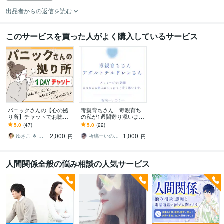
出品者からの返信を読む
このサービスを買った人がよく購入しているサービス
パニックさんの【心の拠
毒親育ちさん 毒親育ち
り所】チャットでお聴き
の私が1週間寄り添います
します 24時間いつでもチ
毒親育ちさん、アダルト
5.0
(47)
5.0
(22)
ャット♪電話だと緊張する
チルドレンさんのお悩み
2,000
1,000
人におすすめです！
をお聴き致します
ゆさこ ☘ 心和らぐ拠り所
祈璃ーいのりー
円
円
人間関係全般の悩み相談の人気サービス