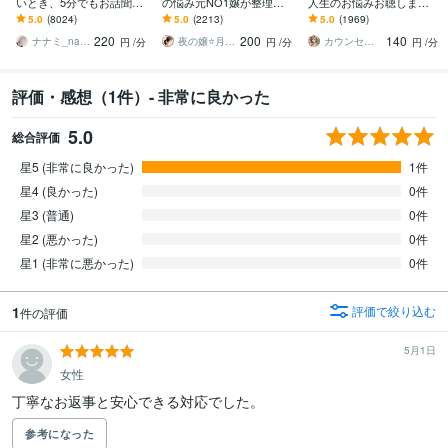
いとき、5分でもお話聞き
の悩み元NO1嬢が整理し
人生のお悩みお聴します
ます 疲れた～、でもカウ
ます 夜職女性への恋・夜
鬱・HSP・介護障害・毒
5.0
(8024)
5.0
(2213)
5.0
(1969)
ンセリングじゃない、な
職恋愛・不倫・片思い・
親・恋愛・仕事・育児・
220
200
140
んとなく雑談聞いて～
年の差・遠距離・失恋
占い依存etc
ナナミ_nanami
夜の嬢⭐月島みと｜複雑恋愛カウンセラー
カウンセリング事務所☘️オフィスカノン
円
/分
円
/分
円
/分
評価・感想（1件）- 非常に良かった
5.0
総合評価
星5 (非常に良かった)
1件
星4 (良かった)
0件
星3 (普通)
0件
星2 (悪かった)
0件
星1 (非常に悪かった)
0件
1
評価で絞り込む
件の評価
5月1日
女性
丁寧なお返事と安心できる対応でした。
参考になった