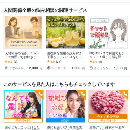
人間関係全般の悩み相談の関連サービス
人間関係の悩み、チャッ
潜在的な性格を読み解き
30分即レスで何度でもチ
トで何回でもお聴きしま
丁寧なアドバイスをしま
ャット！優しく話を聞き
す 人間関係❗️仕事がつらい
す チャットで話す⇒明日
ます 回数無制限♫延長で
5.0
(2)
4.9
(24)
5.0
(5)
❗️もう限界❗️その悩み受けと
が笑顔になるためのマイ
きます！悩み相談、愚
2,000
1,500
1,500
めます
ンドシフトチェンジ
痴、雑談、LINE感覚
かずみん＠人生のモヤモヤ解消アドバイザー
レモネードでも飲みながら～いづ
さとうなな Satoo00
円
円
円
このサービスを見た人はこちらもチェックしています
今すぐ相談可能
予約受付中
相談中
予約受付中
誰かとちょこっと話した
誰にも話せない複雑恋愛
資格アリ・経験20年超☘️