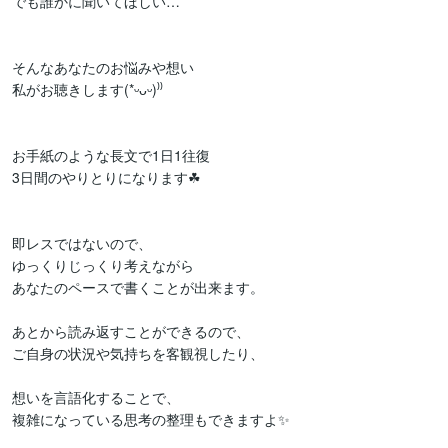
でも誰かに聞いてほしい…

そんなあなたのお悩みや想い

私がお聴きします(*ᵕᴗᵕ)⁾⁾

お手紙のような長文で1日1往復

3日間のやりとりになります☘

即レスではないので、

ゆっくりじっくり考えながら

あなたのペースで書くことが出来ます。

あとから読み返すことができるので、

ご自身の状況や気持ちを客観視したり、

想いを言語化することで、

複雑になっている思考の整理もできますよ✨
