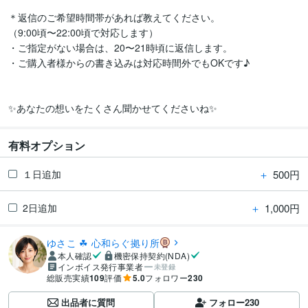
＊返信のご希望時間帯があれば教えてください。

（9:00頃〜22:00頃で対応します）

・ご指定がない場合は、20〜21時頃に返信します。

・ご購入者様からの書き込みは対応時間外でもOKです♪

✨あなたの想いをたくさん聞かせてくださいね✨
有料オプション
＋
500円
１日追加
＋
1,000円
2日追加
ゆさこ ☘ 心和らぐ拠り所
本人確認
機密保持契約(NDA)
インボイス発行事業者
未登録
総販売実績
109
評価
5.0
フォロワー
230
出品者に質問
フォロー
230