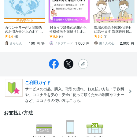
予約受付中
カウンセラーが人間関係
16タイプ診断の結果から
職場の悩みを臨床心理士
のお悩み受け止めます 心
性格傾向を深掘りします
に話せます 臨床経験10年
理学的知見からあなたと
診断結果から自己理解の
以上の臨床心理士があな
5.0
(5)
5.0
(4)
5.0
(1)
あの人について読み解い
促進と対人傾向を分析し
たをサポート
100
1,000
2,000
ていきましょう
ます
さらせんせい
ノドグロード
働く人の心のサポート_ささくら先生
円
/分
円
円
ご利用ガイド
サービスの出品、購入、取引の流れ、お支払い方法・手数料
や、ココナラを安心・安全に使って頂くための制度やマナー
など、ココナラの使い方はこちら。
お支払い方法