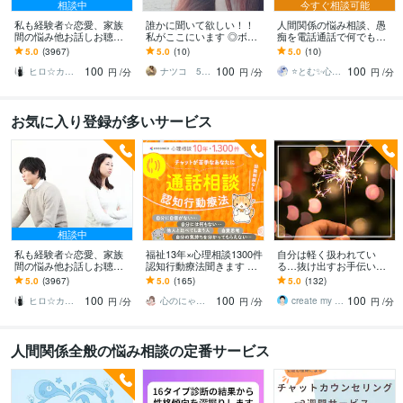
相談中
今すぐ相談可能
私も経験者☆恋愛、家族
誰かに聞いて欲しい！！
人間関係の悩み相談、愚
間の悩み他お話しお聴き
私がここにいます ◎ボイ
痴を電話通話で何でも聞
します 心理カウンセラー
スサンプルあり◎ゆっく
きます 仕事の上司・同
5.0
(3967)
5.0
(10)
5.0
(10)
が恋愛・復縁・夫婦問題
り丁寧にお話お聴きしま
僚・部下/恋人/夫婦/家族/
100
100
100
等☆解決策を共有します
す。
友人の関係や苦しさ
ヒロ☆カウンセリング＆コンサルティング
ナツコ 50代女性 ８月限定お値下げ中！
⭐とむ✨心の癒し お悩み相談 恋愛相談
円
/分
円
/分
円
/分
お気に入り登録が多いサービス
相談中
私も経験者☆恋愛、家族
福祉13年×心理相談1300件
自分は軽く扱われてい
間の悩み他お話しお聴き
認知行動療法聞きます コ
る…抜け出すお手伝いを
します 心理カウンセラー
コナラ10年1300件で人間
します バカにされる、都
5.0
(3967)
5.0
(165)
5.0
(132)
が恋愛・復縁・夫婦問題
関係の悩みに寄り添いア
合よく使われる、マウン
100
100
100
等☆解決策を共有します
ドバイス
トを取られるとき
ヒロ☆カウンセリング＆コンサルティング
心のにゃん友 ゆかこ【うつ・復縁相談】
create my life
円
/分
円
/分
円
/分
人間関係全般の悩み相談の定番サービス