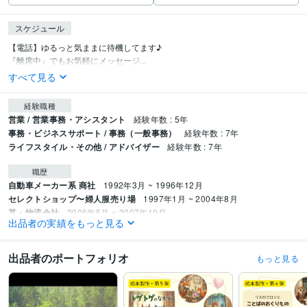
スケジュール
【電話】ゆるっと気ままに待機してます♪

『離席中』でもお気軽にメッセージ...
すべて見る
経験職種
営業 / 営業事務・アシスタント
経験年数 : 5年
事務・ビジネスサポート / 事務（一般事務）
経験年数 : 7年
ライフスタイル・その他 / アドバイザー
経験年数 : 7年
職歴
自動車メーカー系 商社
1992年3月 ~ 1996年12月
セレクトショップ〜婦人服売り場
1997年1月 ~ 2004年8月
某・物流会社
2006年5月 ~ 2007年10月
出品者の実績をもっと見る
全国展開の雑貨店本社
2013年3月 ~ 2019年6月
＊おまけ＊場末のスナック
1997年12月 ~ 1999年12月
出品者のポートフォリオ
もっと見る
受賞歴
ココナラブログ始めました♪
絵本『シェルルとキラキラの葉っぱ』Kindle
出版
『しなやかさ～心を緩める小さなヒント～』Kindle出版
絵本『きつ
ねのステップ』Kindle出版
絵本『ルナとコタのおうち』Kindle出版
絵本