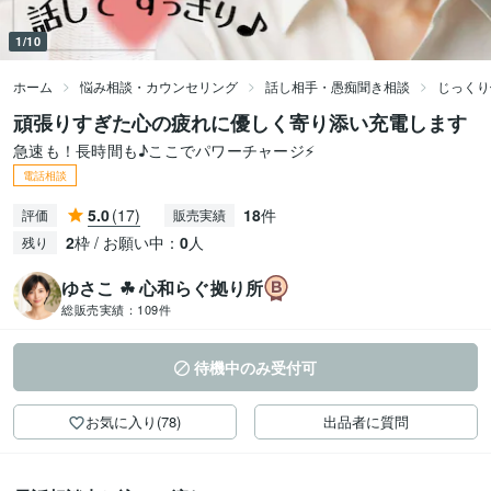
1/10
ホーム
悩み相談・カウンセリング
話し相手・愚痴聞き相談
じっくり
頑張りすぎた心の疲れに優しく寄り添い充電します
急速も！長時間も♪ここでパワーチャージ⚡️
電話相談
5.0
(17)
18
件
評価
販売実績
2
枠 / お願い中：
0
人
残り
ゆさこ ☘ 心和らぐ拠り所
総販売実績：
109件
待機中のみ受付可
お気に入り(78)
出品者に質問