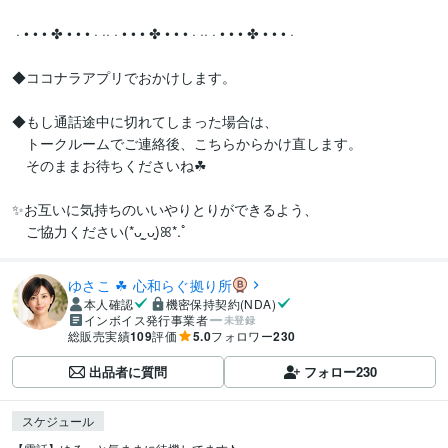
 · • • • ✤ • • • · ·· · • • • ✤ • • • · ·· · • • • ✤ • • • ·

◆ココナラアプリでおかけします。

◆もし通話途中に切れてしまった場合は、

　トークルームでご連絡後、こちらからかけ直します。

　そのままお待ちくださいね☘

✨お互いに気持ちのいいやりとりができるよう、

　ご協力ください(*ᴗ͈ˬᴗ͈)ꕤ*.ﾟ
ゆさこ ☘ 心和らぐ拠り所
本人確認
機密保持契約(NDA)
インボイス発行事業者
未登録
総販売実績
109
評価
5.0
フォロワー
230
出品者に質問
フォロー
230
スケジュール