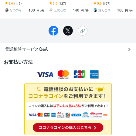
す 貴方の気持ちをここで
ンセラー歴14年】公認心
きます 昭和の元バレーボ
5.0
(115)
5.0
(127)
5.0
(167)
開放しませんか？優しく
理師の人間関係、愚痴、
ーラーが愚痴・悩み・雑
100
140
100
受け止めます！
自慢など
談のお相手します☾*
なつのももか
公認心理師♪ピュシカ
泥んこスピリチュアル♡麻弥（まや）
円
/分
円
/分
円
/分
電話相談サービスQ&A
お支払い方法