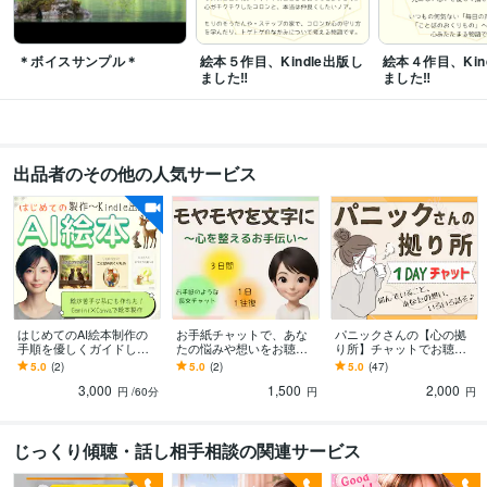
資格・検定
上級心理カウンセラー
取得年 : 2022年
メンタル心理カウンセラー
取得年 : 2022年
＊ボイスサンプル＊
絵本５作目、Kindle出版し
絵本４作目、Kin
ました‼︎
ました‼
得意分野
悩み相談・カウンセリング
☘️パニック障害のお悩み
☘️モラハラ・カサン
ドラ症候群のお悩み
☘️アラフィフ世代のお悩み
☘️人間関係のお悩み
☘️子
育てのお悩み
☘️ペットとの別れ
出品者のその他の人気サービス
悩み相談
話し相手
愚痴聞き
パニック障害
アラフィフ
モラハラ
カサンドラ症候群
人間関係の悩み
子育ての悩み
ペットとの別れ
オンラインレッスン・習い事
⭐️ココナラの楽しみ方を伝授します♪
✍️思考
の整理・納得解を見つける
❣️キーワードは『しなやかさ』
ココナラ
ミニコンサル
初心者向け
楽しくココナラ
しなやかさ
思考の柔軟性
納得解
思考の整理
はじめてのAI絵本制作の
お手紙チャットで、あな
パニックさんの【心の拠
手順を優しくガイドしま
たの悩みや想いをお聴き
り所】チャットでお聴き
す 私にも出来た！絵やAI
します 人間関係/子育て/家
します 24時間いつでもチ
5.0
(2)
5.0
(2)
5.0
(47)
が苦手でも、絵本は作れ
族/仕事/将来…色んなモヤ
ャット♪電話だと緊張する
3,000
1,500
2,000
ます♪
モヤを言語化☆
人におすすめです！
円
/60分
円
円
じっくり傾聴・話し相手相談の関連サービス