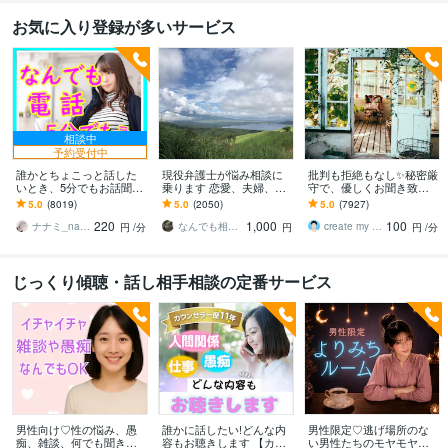
お気に入り登録が多いサービス
相談中
予約受付中
誰かとちょこっと話した
現役弁護士が悩み相談に
批判も拒絶もなし✨秘密厳
いとき、5分でもお話聞き
乗ります 恋愛、夫婦、学
守で、優しくお聞き致し
ます 疲れた～、でもカウ
校、会社、お金，単なる
ます ✨お試し１分から✨
5.0
(8019)
5.0
(2050)
5.0
(7927)
ンセリングじゃない、な
愚痴など何でもOK！
違うかな？と思ったら途
220
1,000
100
んとなく雑談聞いて～
中で切って構いません
ナナミ_nanami
なんでも相談員
create my life
円
/分
円
円
/分
じっくり傾聴・話し相手相談の定番サービス
男性向け♡性の悩み、愚
誰かに話したい!どんな内
男性限定♡逃げ場所のな
痴、雑談、何でも聞きま
容もお聴きします 【カウ
い男性たちのモヤモヤ聞