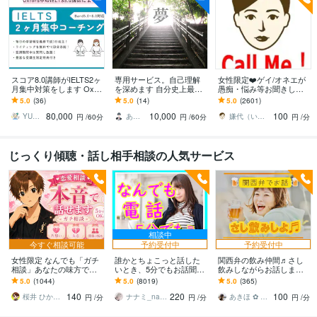
スコア8.0講師がIELTS2ヶ
専用サービス。自己理解
女性限定❤️ゲイ/オネエが
月集中対策をします Oxfor
を深めます 自分史上最強
愚痴・悩み等お聞きしま
d卒の講師による秘伝技を
を更新していきましょ
す 女性限定！ゲイ/オネエ
5.0
(36)
5.0
(14)
5.0
(2601)
伝授｜W添削10回分付き
う！
が恋愛/人間関係など何で
80,000
10,000
100
も聞くわよ！
YU｜英語リハビリサポート
あゆみの☆あなたを応援・肯定し隊
嫌代（いやよ）
円
/60分
円
/60分
円
/分
じっくり傾聴・話し相手相談の人気サービス
相談中
今すぐ相談可能
予約受付中
予約受付中
女性限定 なんでも「ガチ
誰かとちょこっと話した
関西弁の飲み仲間♬さし
相談」あなたの味方で話
いとき、5分でもお話聞き
飲みしながらお話します
ます 男性目線で、あなた
ます 疲れた～、でもカウ
何となく話したい✨酔った
5.0
(1044)
5.0
(8019)
5.0
(365)
の恋の“答え”を言葉にしま
ンセリングじゃない、な
時のいい気分のまま⭐︎お話
140
220
100
す。
んとなく雑談聞いて～
しましょう
桜井 ひかる｜経験豊富の恋愛相談室
ナナミ_nanami
あきほ ✿ 元気を届ける関西女子✨
円
/分
円
/分
円
/分