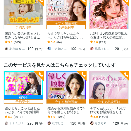
今すぐ相談可能
予約受付中
予約受付中
関西弁の飲み仲間♬さし
今すぐ話したいあなた
お話しよ♪恋愛相談♡悩み
飲みしながらお話します
へ。りさ姉がそばにいま
☆友達・恋人の様に聞き
何となく話したい✨酔った
す 1人じゃない。どんな感
ます YouTuber!悩み相談・
5.0
(365)
5.0
(84)
5.0
(289)
時のいい気分のまま⭐︎お話
情も否定しない✨低音ボイ
復縁・片思い・成就しま
100
100
120
しましょう
スでゆったり
す様に♪
あきほ ✿ 元気を届ける関西女子✨
りさ姉と話すこころ整え時間
桃花（ももか）♡強運パワー心のオアシス♡
円
/分
円
/分
円
/分
このサービスを見た人はこちらもチェックしています
相談中
予約受付中
今すぐ相談可能
今すぐ相談可能
誰かとちょこっと話した
雑談から深刻な悩みまで✨
今すぐ話したい！１分だ
いとき、5分でもお話聞き
何でも優しくお聞きしま
けでもお話お聴きします
ます 疲れた～、でもカウ
す 恋愛・人間関係・仕
秘密でも、悩みでも、甘
5.0
(8019)
5.0
(1250)
5.0
(4694)
ンセリングじゃない、な
事・職場・家族✅どんな事
えたいな～でも何でもOK
220
120
120
んとなく雑談聞いて～
でも受け止めます❗
です♪
ナナミ_nanami
なでしこママ ✿ 幸せ案内人
ちひろ❤
円
/分
円
/分
円
/分