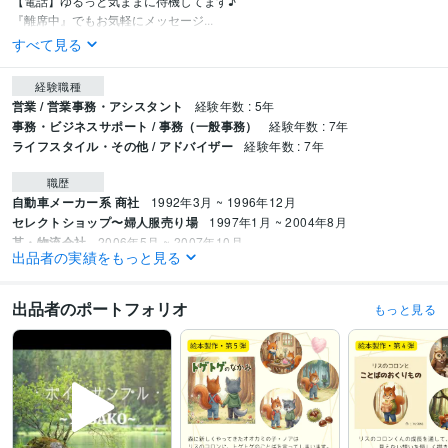
【電話】ゆるっと気ままに待機してます♪

『離席中』でもお気軽にメッセージ...
すべて見る
経験職種
営業 / 営業事務・アシスタント
経験年数 : 5年
事務・ビジネスサポート / 事務（一般事務）
経験年数 : 7年
ライフスタイル・その他 / アドバイザー
経験年数 : 7年
職歴
自動車メーカー系 商社
1992年3月 ~ 1996年12月
セレクトショップ〜婦人服売り場
1997年1月 ~ 2004年8月
某・物流会社
2006年5月 ~ 2007年10月
出品者の実績をもっと見る
全国展開の雑貨店本社
2013年3月 ~ 2019年6月
＊おまけ＊場末のスナック
1997年12月 ~ 1999年12月
出品者のポートフォリオ
もっと見る
受賞歴
ココナラブログ始めました♪
絵本『シェルルとキラキラの葉っぱ』Kindle
出版
『しなやかさ～心を緩める小さなヒント～』Kindle出版
絵本『きつ
ねのステップ』Kindle出版
絵本『ルナとコタのおうち』Kindle出版
絵本
『リスのコロンとことばのおくりもの』Kindle出版
絵本『トゲトゲのなか
み』Kindle出版