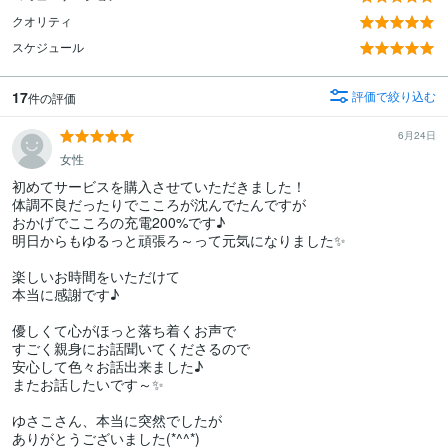
クオリティ
スケジュール
17
評価で絞り込む
件の評価
6月24日
女性
初めてサービスを購入させていただきました！

体調不良だったりでこころが沈んでたんですが

おかげでこころの充電200%です♪

明日からもゆるっと頑張ろ～って元気になりました✨

楽しいお時間をいただけて

本当に感謝です♪

優しくて心がほっと落ち着くお声で

すごく親身にお話聞いてくださるので

安心して色々お話出来ました♪

またお話したいです～✨

ゆさこさん、本当に突然でしたが

ありがとうございました(*^^*)
