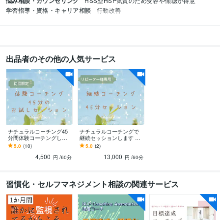
悩み相談・カウンセリング
HSS型HSP気質のため受容や傾聴が得意
学習指導・資格・キャリア相談
行動改善
出品者のその他の人気サービス
ナチュラルコーチング45
ナチュラルコーチングで
分間体験コーチングしま
継続セッションします リ
す 自由にゆるく楽に対話
ピーター様限定の継続オ
5.0
(10)
5.0
(2)
で夢や目標に一緒に伴走
ーダーメイドセッション
4,500
13,000
させてください
円
/60分
円
/60分
習慣化・セルフマネジメント相談の関連サービス