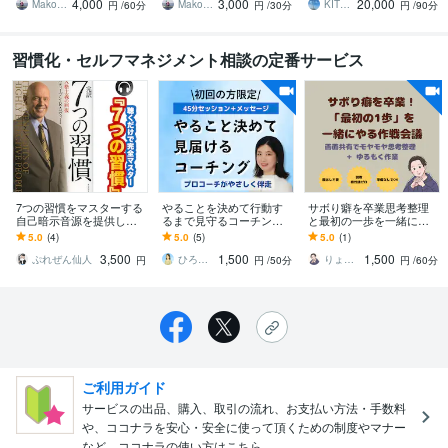
4,000
3,000
20,000
専用】
グ・すぐやる【２回
Makoto Mishina（三品 誠）
Makoto Mishina（三品 誠）
KITRI（キトリ）
円
/60分
円
/30分
円
/90分
目〜】
習慣化・セルフマネジメント相談の定番サービス
7つの習慣をマスターする
やることを決めて行動す
サボり癖を卒業思考整理
自己暗示音源を提供しま
るまで見守るコーチング
と最初の一歩を一緒にや
す アファメーションを聴
します 初回限定】プロコ
ります 顔出し不要！関西
5.0
(4)
5.0
(5)
5.0
(1)
くだけで７つの習慣を潜
ーチがやさしく背中を押
弁の優しいお兄ちゃんと
3,500
1,500
1,500
在意識にインプット
し、行動までの伴走！
「明日からやる」を卒業
ぷれぜん仙人
ひろみ＊やさしく寄り添うコーチング
りょう｜自己嫌悪を終わらせるジム代表
円
円
/50分
円
/60分
ご利用ガイド
サービスの出品、購入、取引の流れ、お支払い方法・手数料
や、ココナラを安心・安全に使って頂くための制度やマナー
など、ココナラの使い方はこちら。