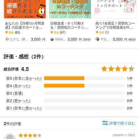
あなたの【目標1か月間達
目標達成・すぐ行動す
残り1名限定！習慣化コー
成】の応援サポートをし
る・習慣化のコーチング
チングで目標達成を叶え
ます 【誰か人間に監視さ
をします リピータさん（1
ます あなたに合った習慣
5.0
(80)
5.0
(97)
5.0
(1)
れてるからこそ、頑張れ
0回目〜）専用
作りで1ヶ月間徹底サポー
3,000
3,000
5,000
る、続けられる！】
ト！
なずな［解きほぐし屋＆プロ応援屋］
Makoto Mishina（三品 誠）
早起きコーチReBorn りぼん
円
円
/30分
円
/60分
評価・感想（2件）
4.5
総合評価
星5 (非常に良かった)
1件
星4 (良かった)
1件
星3 (普通)
0件
星2 (悪かった)
0件
星1 (非常に悪かった)
0件
2
評価で絞り込む
件の評価
2023年11月9日