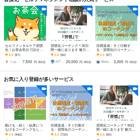
セルフメンタルケア習慣
習慣化コーチング＊30日
目標達成・すぐ行動す
化！お茶会気分で話せま
間一緒に走ります 魅力発
る・習慣化のコーチング
す やさしい「たぬき」
見セッション(90分)×30日
をします リピータさん（1
5.0
(67)
5.0
(90)
5.0
(97)
が、不思議な癒し空間で
間のメッセージサポート
0回目〜）専用
7,500
20,000
3,000
「あなた」と戯れる。
たぬき／あなたの味方につきます
KITRI（キトリ）
Makoto Mishina（三品 誠）
円
/60分
円
/90分
円
/30分
お気に入り登録が多いサービス
動ける・続く・結果につ
目標達成・すぐ行動す
習慣化コーチング＊30日
なげるコーチングをしま
る・習慣化のコーチング
間一緒に走ります 魅力発
す ライフコーチ・行動支
をします ライフコーチ・
見セッション(90分)×30日
4.9
(482)
5.0
(733)
5.0
(90)
援と伴走・習慣化【初回
エグゼクティブコーチン
間のメッセージサポート