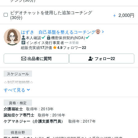
ビデオチャットを使用した追加コーチング
＋
2,000円
(30分)
はずき 自己基盤を整えるコーチング
本人確認
機密保持契約(NDA)
インボイス発行事業者
未登録
総販売実績
17
評価
4.9
フォロワー
22
出品者に質問
フォロー
22
スケジュール
すべて見る
資格・検定
介護福祉士
取得年 : 2013年
認知症ケア専門士
取得年 : 2016年
ケアマネジャー（介護支援専門員）
取得年 : 2017年
得意分野