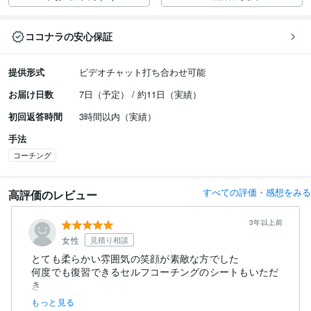
ココナラの安心保証
提供形式
ビデオチャット打ち合わせ可能
お届け日数
7日（予定） / 約11日（実績）
初回返答時間
3時間以内（実績）
手法
コーチング
すべての評価・感想をみる
高評価のレビュー
3年以上前
女性
見積り相談
とても柔らかい雰囲気の笑顔が素敵な方でした
何度でも復習できるセルフコーチングのシートもいただ
き
これから変わっていくの...
もっと見る