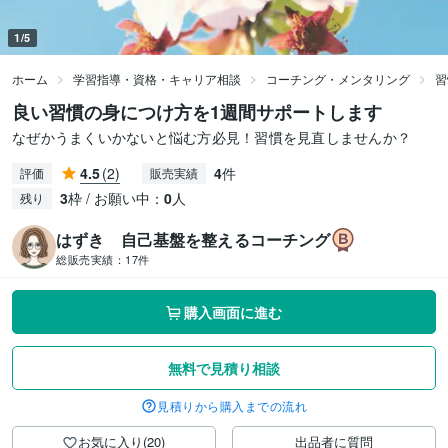
1/5
ホーム
学習指導・資格・キャリア相談
コーチング・メンタリング
習
良い習慣の身につけ方を1週間サポートします
なぜかうまくいかないと悩む方必見！習慣を見直しませんか？
4.5
(2)
4
件
評価
販売実績
3
枠 / お願い中：
0
人
残り
はずき 自己基盤を整えるコーチング
総販売実績：
17件
購入画面に進む
無料で見積り相談
見積りから購入までの流れ
お気に入り(20)
出品者に質問