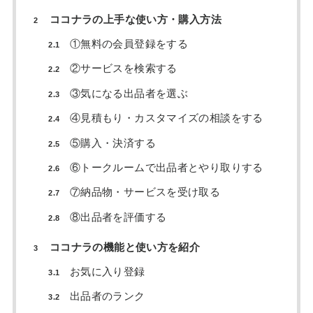
ココナラの上手な使い方・購入方法
2
①無料の会員登録をする
2.1
②サービスを検索する
2.2
③気になる出品者を選ぶ
2.3
④見積もり・カスタマイズの相談をする
2.4
⑤購入・決済する
2.5
⑥トークルームで出品者とやり取りする
2.6
⑦納品物・サービスを受け取る
2.7
⑧出品者を評価する
2.8
ココナラの機能と使い方を紹介
3
お気に入り登録
3.1
出品者のランク
3.2