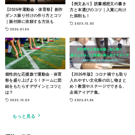
【例文あり】読書感想文の書き
【2026年運動会・体育祭】創作
方と本選びのコツ｜入賞に向け
ダンス振り付けの作り方とコツ
た添削も！
｜振付師に依頼する方法も
2025.12.05
2026.01.06
個性的な応援旗で運動会・体育
【2026年版】コロナ禍でも取り
祭を盛り上げよう！チームに団
入れやすい文化祭の出し物まと
結をもたらすデザインとコツと
め！教室やステージでできる、
は？
企画アイデア集。
2025.12.05
2026.01.06
もっと見る