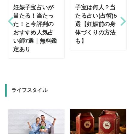
妊娠子宝占いが
子宝は何人？当
当たる！当たっ
たる占い(占術)5
た！と今評判の
選【妊娠前の身
おすすめ人気占
体づくりの方法
い師7選｜無料鑑
も】
定あり
ライフスタイル