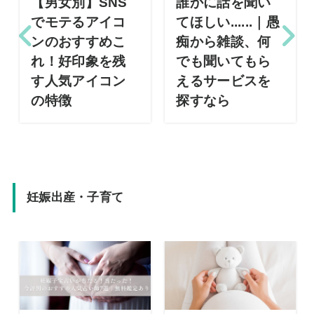
【男女別】SNS
誰かに話を聞い
でモテるアイコ
てほしい......｜愚
ンのおすすめこ
痴から雑談、何
れ！好印象を残
でも聞いてもら
す人気アイコン
えるサービスを
の特徴
探すなら
妊娠出産・子育て