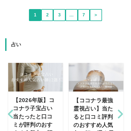
1
2
3
…
7
＞
占い
【2026年版】コ
【ココナラ最強
コナラ子宝占い
霊視占い】当た
当たったと口コ
ると口コミ評判
ミが評判のおす
のおすすめ人気