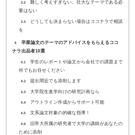
難しく考えすぎない、壮大なテーマである必
3.2
要はない
どうしても決まらない場合はココナラで相談
3.3
を
卒業論文のテーマのアドバイスをもらえるココ
4
ナラ出品者10選
学生のレポートや論文から会社での課題まで
4.1
何でもお任せください
提出間近でも添削します
4.2
大学院生進学向けの研究計画なら
4.3
アウトライン作成からサポート可能
4.4
文系論文対象の的確な指導！
4.5
旧帝大所属の研究者で大学の講師があなたの
4.6
ために添削