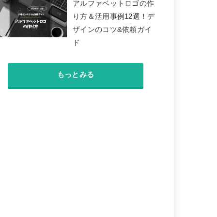
アルファベットロゴの作
ブログ用アイコンの
【例文付き】お礼の
り方＆活用事例12選！デ
作成方法は？完全オ
手紙の書き方マナー
ザインのコツ&依頼ガイ
リジナル作成ならコ
｜心を込めて感謝を
ド
コナラ【顔出しNGブ
伝える方法とおすす
ロガー必見！】
め人気代筆者5選
もっとみる