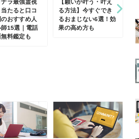
コナラ最強霊視
【願いが叶う・叶え
】当たると口コ
る方法】今すぐでき
判のおすすめ人
るおまじない6選！効
師15選｜電話
果の高め方も
面無料鑑定も