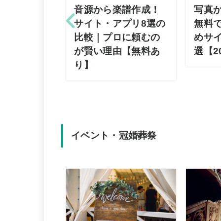
音源から楽譜作成！
写真
サイト・アプリ8選の
無料
比較｜プロに頼むの
めサイ
が賢い理由【無料あ
選【2
り】
イベント・冠婚葬祭
テゴリ・サ
のバナー