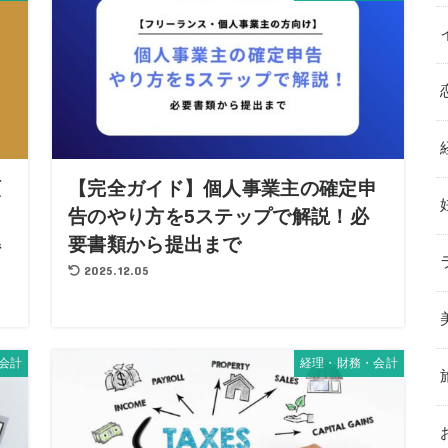
頼
【完全ガイド】個人事業主の確定申
告のやり方を5ステップで解説！必
解
要書類から提出まで
2025.12.05
会計
経理・財務・会計