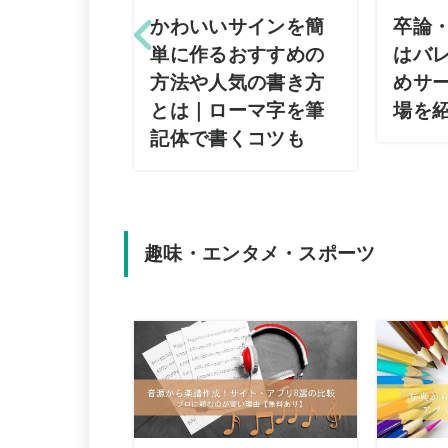
かわいいサインを簡
卒論
単に作るおすすめの
はバ
方法や人気の書き方
めサ
とは｜ローマ字を筆
場を
記体で書くコツも
趣味・エンタメ・スポーツ
テゴリ・サ
のバナー