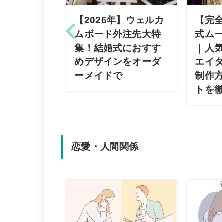
【2026年】ウェルカ
【完
ムボード外注先大特
式ム
集！結婚式におすす
｜人
めデザインをオーダ
エイ
ーメイドで
制作
トを
恋愛・人間関係
テゴリ・サ
のバナー