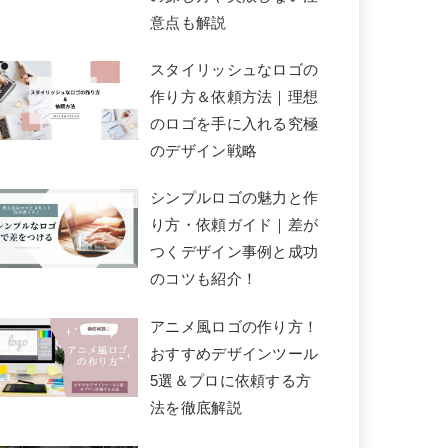
妊娠子宝占いが当た
ツインレイとは？男
意点も解説
る！当たった！と今
女別の特徴や本物な
評判のおすすめ人気
ら出会うと起こるこ
スタイリッシュなロゴの
占い師7選｜無料鑑定
と・結ばれる前兆や
作り方＆依頼方法｜理想
あり
出会う確率の上げ方
のロゴを手に入れる究極
まで
のデザイン戦略
シンプルロゴの魅力と作
り方・依頼ガイド｜差が
つくデザイン事例と成功
のコツも紹介！
アニメ風ロゴの作り方！
おすすめデザインツール
5選＆プロに依頼する方
法を徹底解説