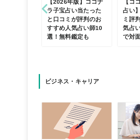
【2026年版】ココナ
は｜誰か見
【コ
ラ子宝占い当たった
方法やサイ
占い
と口コミが評判のお
すめ人気霊
ミ評
すすめ人気占い師10
メッセージ
気占い
選！無料鑑定も
り方
で対
ビジネス・キャリア
テゴリ・サ
のバナー