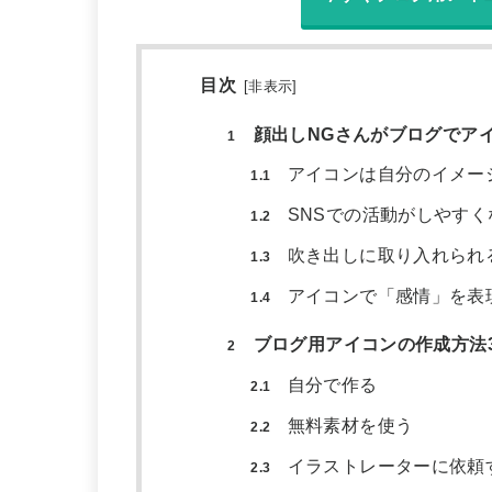
目次
[
非表示
]
顔出しNGさんがブログでア
1
アイコンは自分のイメー
1.1
SNSでの活動がしやすく
1.2
吹き出しに取り入れられ
1.3
アイコンで「感情」を表
1.4
ブログ用アイコンの作成方法
2
自分で作る
2.1
無料素材を使う
2.2
イラストレーターに依頼
2.3