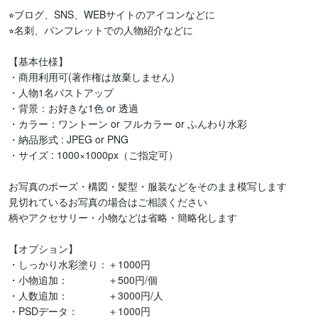
⭐︎ブログ、SNS、WEBサイトのアイコンなどに

⭐︎名刺、パンフレットでの人物紹介などに

【基本仕様】

・商用利用可(著作権は放棄しません)

・人物1名バストアップ

・背景：お好きな1色 or 透過

・カラー：ワントーン or フルカラー or ふんわり水彩

・納品形式 : JPEG or PNG 

・サイズ : 1000×1000px（ご指定可）

お写真のポーズ・構図・髪型・服装などをそのまま模写します

見切れているお写真の場合はご相談ください

柄やアクセサリー・小物などは省略・簡略化します

【オプション】

・しっかり水彩塗り：＋1000円

・小物追加：　　　　＋500円/個

・人数追加：　　　　＋3000円/人

・PSDデータ：　　　＋1000円
