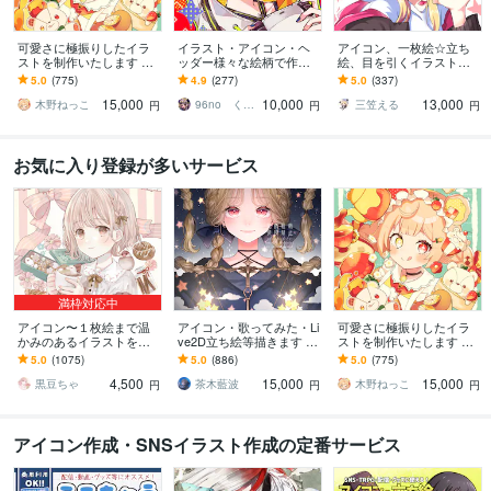
可愛さに極振りしたイラ
イラスト・アイコン・ヘ
アイコン、一枚絵☆立ち
ストを制作いたします ★
ッダー様々な絵柄で作成
絵、目を引くイラスト描
商用利用＆二次利用込
します 商用可！似顔絵・
きます イリアム、サム
5.0
(775)
4.9
(277)
5.0
(337)
み！ミニキャラは小物２
ブログ・インスタ・動画
ネ、live2D、YouTube、歌
15,000
10,000
13,000
点まで無料！★
配信サムネ等用途様々！
ってみたも
木野ねっこ
96no くろの
三笠える
円
円
円
お気に入り登録が多いサービス
満枠対応中
アイコン〜１枚絵まで温
アイコン・歌ってみた・Li
可愛さに極振りしたイラ
かみのあるイラストを描
ve2D立ち絵等描きます ち
ストを制作いたします ★
きます ★ココナラ自体が
びキャラや配信用イラス
商用利用＆二次利用込
5.0
(1075)
5.0
(886)
5.0
(775)
初めての方も、お気軽に
ト等、幅広く制作してい
み！ミニキャラは小物２
4,500
15,000
15,000
ご相談ください♪★
ます！
点まで無料！★
黒豆ちゃ
茶木藍波
木野ねっこ
円
円
円
アイコン作成・SNSイラスト作成の定番サービス