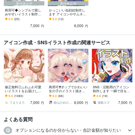
受付休止中
受付休止中
商用可◆シンプルで親し
かっこいい似顔絵制作し
みやすいイラスト制作し
ます アイコンやサムネに
ます 印刷物・webページ
おすすめ◎目を惹く似顔
5.0
(25)
5.0
(13)
の挿絵やウェルカムボー
絵でイメージUP！
7,000
6,000
ドなどにどうぞ◎
円
円
アイコン作成・SNSイラスト作成の関連サービス
修正無料◎ふわふわ可愛
商用可❣️ポップでかわいい
SNS・活動用のアイコン
いイラストをお届けしま
女の子のイラスト描きま
制作します 一瞬で目を惹
す X、YouTube、グッズな
す 配信背景／アイコン／
く、映えるカッコ可愛い
5.0
(1083)
5.0
(66)
4.9
(19)
ど様々な用途で使用可能
ヘッダー／一枚絵／グッ
ビジュアル
7,000
6,000
7,500
です◎
ズ／プレゼントにも
てまりまろ
姫山ひめのすけ
湯船スズ
円
円
円
よくある質問
オプションになるのか分からない・合計金額が知りたい