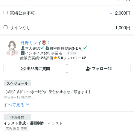
＋
2,000円
実績公開不可
＋
1,000円
サインなし
日野ミレイ
本人確認
機密保持契約(NDA)
インボイス発行事業者
未登録
総販売実績
125
評価
5.0
フォロワー
42
出品者に質問
フォロー
42
スケジュール
【※現在多忙につき一時的に受付休止させて頂きます】

平日9〜18時の営...
すべて見る
得意分野
イラスト作成・漫画制作
イラスト
広告 出版 美容