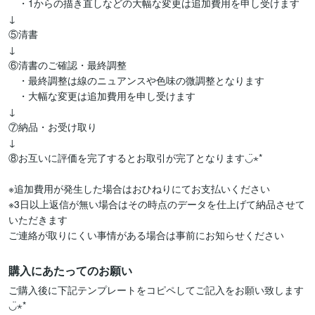
　・1からの描き直しなどの大幅な変更は追加費用を申し受けます

↓

⑤清書

↓

⑥清書のご確認・最終調整

　・最終調整は線のニュアンスや色味の微調整となります

　・大幅な変更は追加費用を申し受けます

↓

⑦納品・お受け取り

↓

⑧お互いに評価を完了するとお取引が完了となります◡̈⋆*

※追加費用が発生した場合はおひねりにてお支払いください

※3日以上返信が無い場合はその時点のデータを仕上げて納品させて
いただきます

ご連絡が取りにくい事情がある場合は事前にお知らせください
購入にあたってのお願い
ご購入後に下記テンプレートをコピペしてご記入をお願い致します
◡̈⋆*
