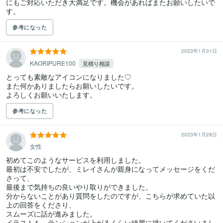
にもご対応いただき大満足です。機会があればまたお願いしたいで
す。
参考になった
2023年1月31日
KAORIPURE100
見積り相談
とっても素敵なアイコンになりました♡

また何かありましたらお願いしたいです。

よろしくお願いいたします。
参考になった
2023年1月28日
女性
初めてこのようなサービスを利用しました。

最初は不安でしたが、ミレイさんが親身になってメッセージをくだ
さって、

最後まで気持ちの良いやり取りができました。

分からないことがあり質問をしたのですが、こちらが求めていた以
上の回答をくださり、

スムーズに話が進みました。

イラストも、テンションが上がるくらい綺麗に描いてくださいまし