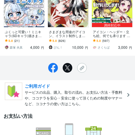
満枠対応中
ぷくっと可愛い！ミニキ
さまざまな用途のアイコ
アイコン・ヘッダー・立
ャラ(SDキャラ)描きます
ン、イラスト制作します
ち絵、何でも承ります 通
商用利用OK！SNS・アイ
似顔絵や配信など、綺麗
常頭身・デフォルメ／ア
5.0
(21)
5.0
(826)
5.0
(597)
コン・スタンプ・配信ア
な色彩のイラストをお届
ニメ塗り・水彩塗りに対
4,000
10,000
3,000
ニスタ対応！
けします
応できます！
森塚 央真
ぴん！
さくらば
円
円
円
ご利用ガイド
サービスの出品、購入、取引の流れ、お支払い方法・手数料
や、ココナラを安心・安全に使って頂くための制度やマナー
など、ココナラの使い方はこちら。
お支払い方法