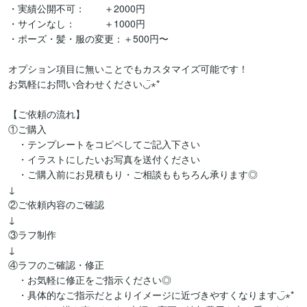
・実績公開不可：　　＋2000円

・サインなし：　　　＋1000円

・ポーズ・髪・服の変更：＋500円〜

オプション項目に無いことでもカスタマイズ可能です！

お気軽にお問い合わせください◡̈⋆*

【ご依頼の流れ】

①ご購入

　・テンプレートをコピペしてご記入下さい

　・イラストにしたいお写真を送付ください

　・ご購入前にお見積もり・ご相談ももちろん承ります◎

↓

②ご依頼内容のご確認

↓

③ラフ制作

↓

④ラフのご確認・修正

　・お気軽に修正をご指示ください◎

　・具体的なご指示だとよりイメージに近づきやすくなります◡̈⋆*
