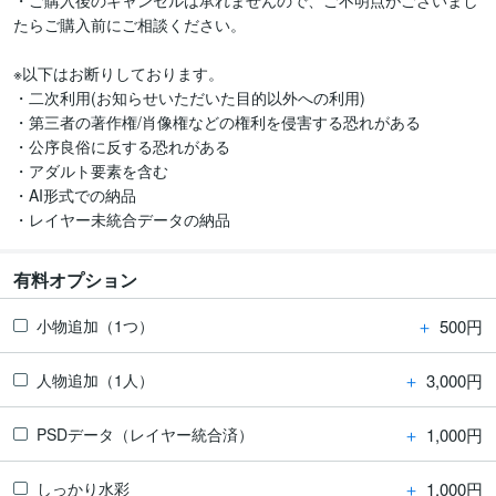
・ご購入後のキャンセルは承れませんので、ご不明点がございまし
たらご購入前にご相談ください。

※以下はお断りしております。

・二次利用(お知らせいただいた目的以外への利用)

・第三者の著作権/肖像権などの権利を侵害する恐れがある

・公序良俗に反する恐れがある

・アダルト要素を含む

・AI形式での納品

・レイヤー未統合データの納品
有料オプション
＋
500円
小物追加（1つ）
＋
3,000円
人物追加（1人）
＋
1,000円
PSDデータ（レイヤー統合済）
＋
1,000円
しっかり水彩