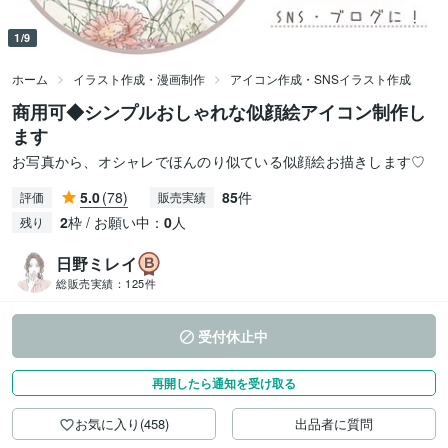
1/9
ホーム
イラスト作成・漫画制作
アイコン作成・SNSイラスト作成
商用可◆シンプルおしゃれな似顔絵アイコン制作し
ます
お写真から、オシャレでほんのり似ている似顔絵お描きします♡
5.0
(78)
85
件
評価
販売実績
2
枠 / お願い中：
0
人
残り
日野ミレイ
総販売実績：
125件
受付休止中
再開したら通知を受け取る
お気に入り(458)
出品者に質問