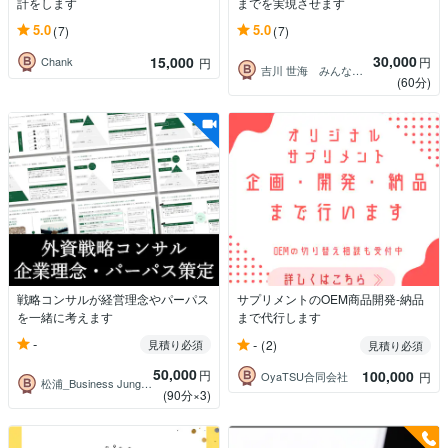
計をします
までを実現させます
5.0
5.0
(7)
(7)
30,000
15,000
円
Chank
円
吉川 世海 みんなの貿易＆トレプロ
(60分)
戦略コンサルが経営理念やパーパス
サプリメントのOEM商品開発-納品
を一緒に考えます
まで代行します
-
-
見積り必須
(2)
見積り必須
50,000
円
100,000
OyaTSU合同会社
円
松浦_Business Jungle代表
(90分×3)