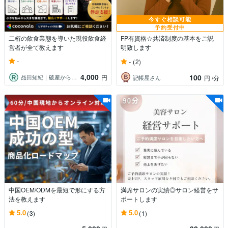
今すぐ相談可能
予約受付中
二桁の飲食業態を導いた現役飲食経
FP有資格☆共済制度の基本をご説
営者が全て教えます
明致します
-
-
(2)
4,000
100
品田知紀｜破産から再起したコンサルタント
円
記帳屋さん
円
/分
中国OEM/ODMを最短で形にする方
満席サロンの実績◎サロン経営をサ
法を教えます
ポートします
5.0
5.0
(3)
(1)