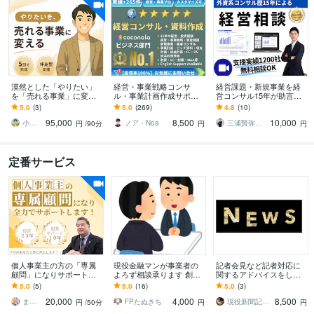
漠然とした「やりたい」
経営・事業戦略コンサ
経営課題・新規事業を経
を「売れる事業」に変え
ル・事業計画作成サポー
営コンサル15年が助言し
ます 言語化 / ビジネスモ
トします 億円超の資金調
ます 【無料相談OK】成長
5.0
(3)
5.0
(269)
4.8
(10)
デル構築｜5回で完成する
達・実績多数 | 経営13年
戦略、競合差別化、販売
95,000
8,500
10,000
商品設計支援
のプロがサポート
戦略まで壁打ち
小野寺進一
ノア・Noa
三浦賢弥＠経営コンサルタント
円
/90分
円
円
定番サービス
個人事業主の方の「専属
現役金融マンが事業者の
記者会見など記者対応に
顧問」になりサポートし
よろず相談承ります 創
関するアドバイスをしま
ます 個人事業主も顧問を
業、借入計画、補助金、
す 現役新聞記者が予想さ
5.0
(5)
5.0
(16)
5.0
(3)
つけられる！経営歴23年
事業相談など本業支援の
れる質問や対応方法等を
20,000
4,000
8,500
の私が伴走します！
相談に乗ります
丁寧に教えます！
まつもと社長｜なんでも相談できる経営者
FPたぬきち
現役新聞記者ライター・プレスリリース
円
/50分
円
円