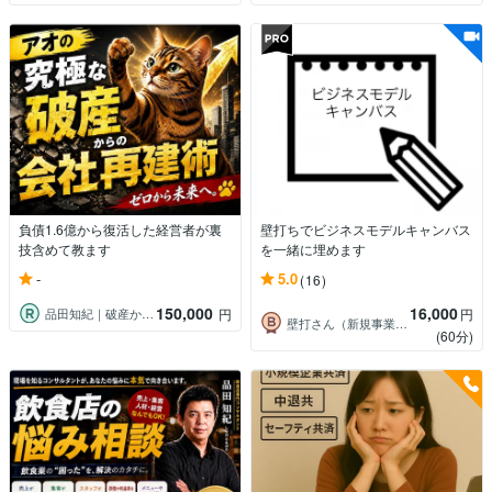
負債1.6億から復活した経営者が裏
壁打ちでビジネスモデルキャンバス
技含めて教ます
を一緒に埋めます
-
5.0
(16)
150,000
16,000
品田知紀｜破産から再起したコンサルタント
円
円
壁打さん（新規事業開発のプロ）
(60分)