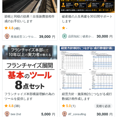
節税と同様の効果！出張旅費規程作
破産後の人生再建を30日間サポート
成のお手伝いします
します
-
4.8
(48)
30,000
39,000
品田知紀｜破産から再起したコンサルタント
円
推進経営コンサルタント・コーチ 中村 裕
円
フランチャイズ本部構築理解の為の
経営方針・施策検討につながる成行
ツールを提供します
数値計画作成します
4.8
5.0
(38)
(1)
見積り必須
5,000
30,000
bee 2nd
AT_consulting
円
円