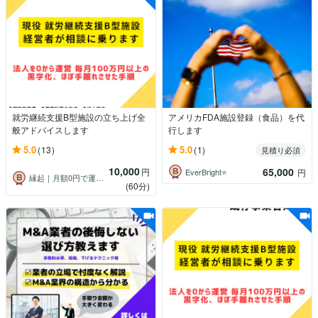
就労継続支援B型施設の立ち上げ全
アメリカFDA施設登録（食品）を代
般アドバイスします
行します
5.0
5.0
(13)
(1)
見積り必須
10,000
65,000
円
EverBright⭐️
円
縁起｜月額0円で運用できるHP制作
(60分)