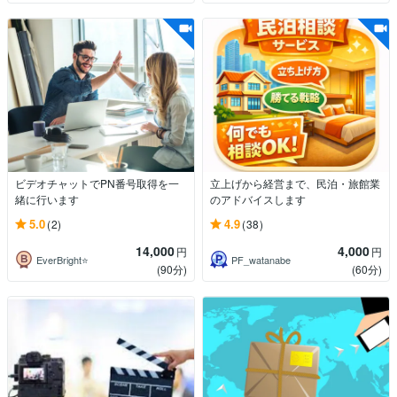
ビデオチャットでPN番号取得を一
立上げから経営まで、民泊・旅館業
緒に行います
のアドバイスします
5.0
4.9
(2)
(38)
14,000
4,000
円
円
EverBright⭐️
PF_watanabe
(90分)
(60分)