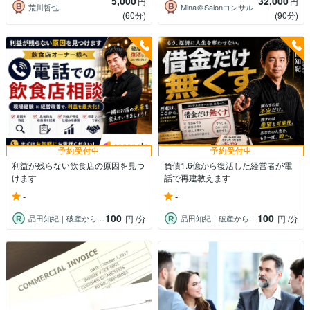
5,000
32,000
円
円
荒川哲也
Mina＠Salonコンサル
(60分)
(90分)
予約受付中
予約受付中
利益が残らない飲食店の原因を見つ
負債1.6億から復活した経営者が電
けます
話で再建教えます
-
-
100
100
品田知紀｜破産から再起したコンサルタント
品田知紀｜破産から再起したコンサルタント
円
/分
円
/分