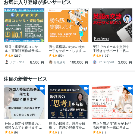
お気に入り登録が多いサービス
経営・事業戦略コンサ
勝ち筋構築のための次の
英語でのメールや交渉や
ル・事業計画作成サポー
一手をサポートします Pyt
手続きをサポート・代行
トします 億円超の資金調
hon・GAS・ExcelVBA対
します 【プロにお任せ】
5.0
(269)
4.9
(50)
5.0
(106)
達・実績多数 | 経営13年
応、デザイン支援も
海外との英文やり取り/問
8,500
100,000
3,000
のプロがサポート
合せ/手続き
ノア・Noa
松丸さりり｜シネステティカ
Biz Support 阿形 清治
円
円
円
注目の新着サービス
外国人特定技能事業のご
経営の転換点。思考を解
売上と満足度”両方が上が
相談なんでも乗ります 立
析し、直感の解像度を高
る改善策を一緒に考えま
ち上げ段階から課題解決
めます 自分の判断を地図
す 売り込みが苦手でも、
5.0
(9)
5.0
(1)
5.0
(1)