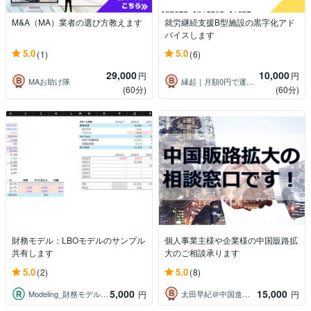
M&A（MA）業者の選び方教えます
就労継続支援B型施設の黒字化アド
バイスします
5.0
5.0
(1)
(6)
29,000
10,000
円
円
MAお助け隊
縁起｜月額0円で運用できるHP制作
(60分)
(60分)
財務モデル：LBOモデルのサンプル
個人事業主様や企業様の中国販路拡
共有します
大のご相談承ります
5.0
5.0
(2)
(8)
5,000
15,000
Modeling_財務モデル職人
太田早紀＠中国進出・税務コンサルタント
円
円