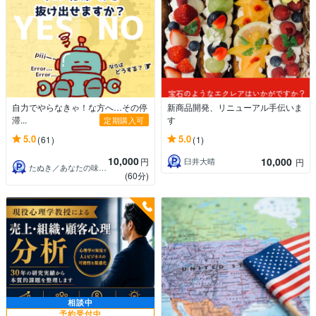
自力でやらなきゃ！な方へ…その停
新商品開発、リニューアル手伝いま
滞...
す
定期購入可
5.0
5.0
(61)
(1)
10,000
10,000
円
臼井大晴
円
たぬき／あなたの味方につきます
(60分)
相談中
予約受付中