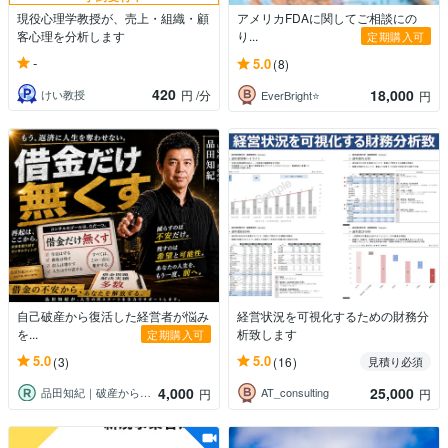
現役心理学教授が、売上・組織・顧
アメリカFDAに関してご相談にの
客心理を分析します
り...
定期購入可
-
5.0
(8)
420
18,000
けい教授
円
/分
EverBright⭐️
円
自己破産から復活した経営者が悩み
経営状況を可視化するための財務分
を...
析致します
定期購入可
5.0
5.0
(3)
(16)
見積り必須
4,000
25,000
品田知紀｜破産から再起したコンサルタント
AT_consulting
円
円