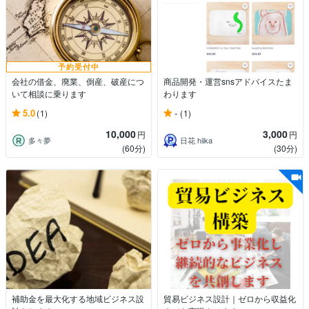
予約受付中
会社の借金、廃業、倒産、破産につ
商品開発・運営snsアドバイスたま
いて相談に乗ります
わります
5.0
-
(1)
(1)
10,000
3,000
円
円
多々夢
日花 hiika
(60分)
(30分)
補助金を最大化する地域ビジネス設
貿易ビジネス設計｜ゼロから収益化