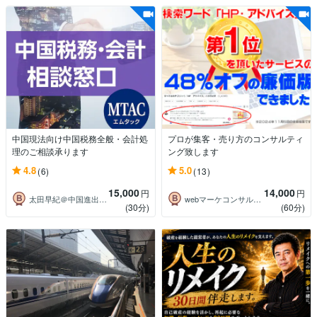
中国現法向け中国税務全般・会計処
プロが集客・売り方のコンサルティ
理のご相談承ります
ング致します
4.8
5.0
(6)
(13)
15,000
14,000
円
円
太田早紀＠中国進出・税務コンサルタント
webマーケコンサルタント 若林 潤
(30分)
(60分)