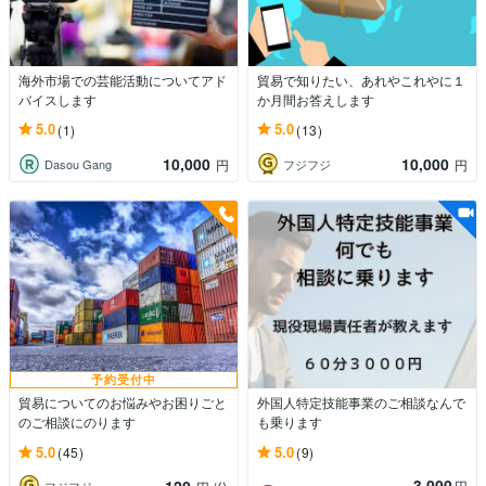
海外市場での芸能活動についてアド
貿易で知りたい、あれやこれやに１
バイスします
か月間お答えします
5.0
5.0
(1)
(13)
10,000
10,000
Dasou Gang
フジフジ
円
円
予約受付中
貿易についてのお悩みやお困りごと
外国人特定技能事業のご相談なんで
のご相談にのります
も乗ります
5.0
5.0
(45)
(9)
3,000
円