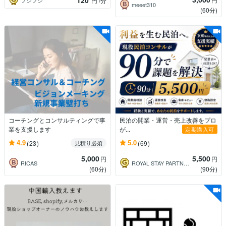
120
フジフジ
円
/分
meeet310
(60分)
コーチングとコンサルティングで事
民泊の開業・運営・売上改善をプロ
業を支援します
が...
定期購入可
4.9
5.0
(23)
(69)
見積り必須
5,000
5,500
円
円
RICAS
ROYAL STAY PARTNERS
(60分)
(90分)