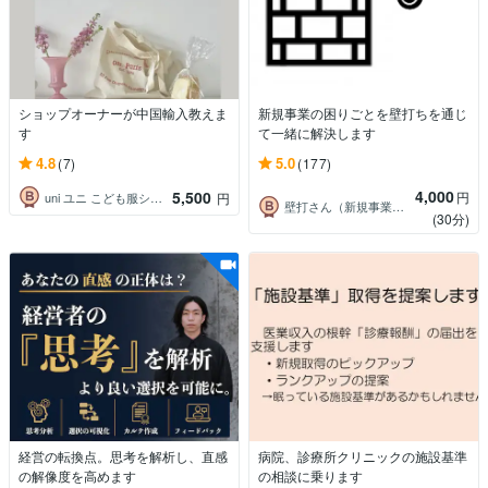
ショップオーナーが中国輸入教えま
新規事業の困りごとを壁打ちを通じ
す
て一緒に解決します
4.8
5.0
(7)
(177)
4,000
5,500
円
uni ユニ こども服ショップオーナー
円
壁打さん（新規事業開発のプロ）
(30分)
経営の転換点。思考を解析し、直感
病院、診療所クリニックの施設基準
の解像度を高めます
の相談に乗ります