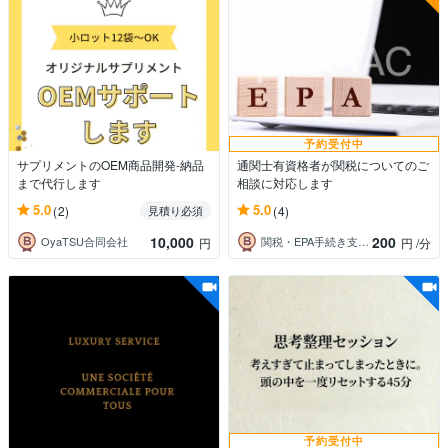
予約受付中
サプリメントのOEM商品開発-納品
通関士有資格者が関税についてのご
まで代行します
相談に対応します
5.0
5.0
(2)
(4)
見積り必須
10,000
200
OyaTSU合同会社
関税・EPA手続き支援室
円
円
/分
予約受付中