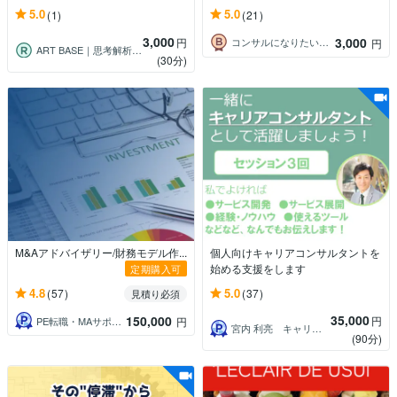
5.0
5.0
(1)
(21)
3,000
3,000
円
コンサルになりたい医事カチョー
円
ART BASE｜思考解析｜齋藤 友樹
(30分)
M&Aアドバイザリー/財務モデル作...
個人向けキャリアコンサルタントを
始める支援をします
定期購入可
4.8
5.0
(57)
(37)
見積り必須
35,000
150,000
円
PE転職・MAサポート
円
宮内 利亮 キャリアコンサルタント
(90分)