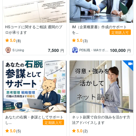
HSコードに関するご相談 通関のプ
IM（企業概要書）作成のサポート
ロが承ります
を...
定期購入可
5.0
5.0
(8)
(3)
7,500
100,000
S Lining
PE転職・MAサポート
円
円
あなたの右腕・参謀としてサポート
ネット副業で自分の強みを活かす方
し...
法アドバイスします
定期購入可
5.0
5.0
(5)
(2)