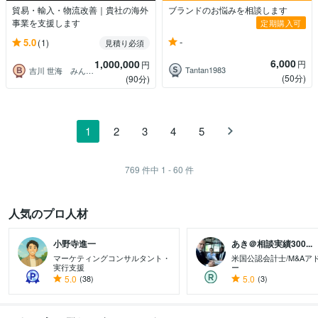
貿易・輸入・物流改善｜貴社の海外
ブランドのお悩みを相談します
事業を支援します
定期購入可
-
5.0
(1)
見積り必須
6,000
1,000,000
円
円
Tantan1983
吉川 世海 みんなの貿易＆トレプロ
(50分)
(90分)
1
2
3
4
5
769
件中
1 - 60
件
人気のプロ人材
小野寺進一
あき＠相談実績300...
マーケティングコンサルタント・
米国公認会計士/M&Aア
実行支援
ー
5.0
(38)
5.0
(3)