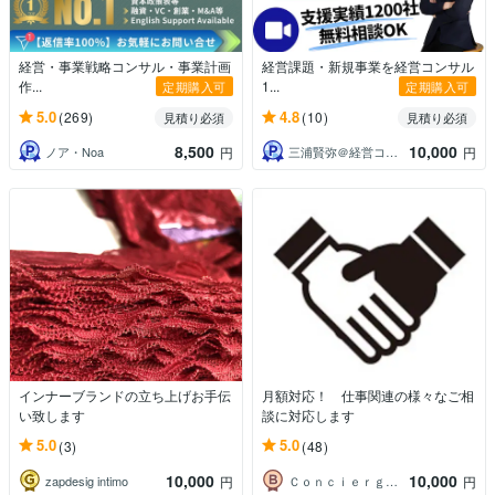
経営・事業戦略コンサル・事業計画
経営課題・新規事業を経営コンサル
作...
1...
定期購入可
定期購入可
5.0
4.8
(269)
(10)
見積り必須
見積り必須
8,500
10,000
ノア・Noa
三浦賢弥＠経営コンサルタント
円
円
インナーブランドの立ち上げお手伝
月額対応！ 仕事関連の様々なご相
い致します
談に対応します
5.0
5.0
(3)
(48)
10,000
10,000
zapdesig intimo
Ｃｏｎｃｉｅｒｇｅ．ＯＷＬ株式会社
円
円