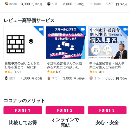
まで、現役事業責任者が
のように俯瞰する。全体
お客様に喜ばれながら売
3,000
3,000
8,500
解決します！
像を捉え直す機会を。
上UPを目指します
meeet310
ART BASE｜思考解析｜齋藤 友樹
Manil_Design
円
/60分
円
/30分
円
/90分
レビュー高評価サービス
新規事業の困りごとを壁
小規模経営者さんのお悩
中小企業経営者・個人事
打ちを通じて一緒に解決
みを気軽にご相談いただ
業主が抱える悩みに即答
します 企業と個人への壁
けます スモビジコンサル
します 超破格サービス！
5.0
(177)
5.0
(25)
5.0
(31)
打ち実績あり。時間が合
が事業のお悩みビデオチ
経営23年の経験値をすべ
4,000
3,000
6,000
えば当日の壁打ち可能！
ャットでお伺いします！
て提供いたします！
壁打さん（新規事業開発のプロ）
スモビジ大学長｜てらもと さとし
まつもと社長｜なんでも相談できる経営者
円
/30分
円
/60分
円
/50分
ココナラのメリット
オンラインで
比較してお得
安心・安全
完結