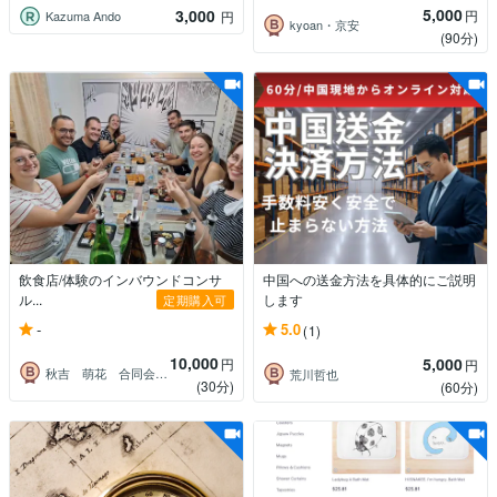
5,000
3,000
円
Kazuma Ando
円
kyoan・京安
(90分)
飲食店/体験のインバウンドコンサ
中国への送金方法を具体的にご説明
ル...
します
定期購入可
-
5.0
(1)
10,000
5,000
円
円
秋吉 萌花 合同会社Symbi 代表
荒川哲也
(30分)
(60分)