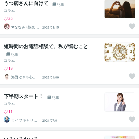
うつ病さんに向けて
記事
コラム
25
❤ななみ⭐悩める
2023/03/15
あなたの1番の味
方❤
短時間のお電話相談で、私が悩むこと
記事
コラム
19
海野ゆき✨心理
2023/01/06
カウンセラー
下半期スタート！
記事
コラム
11
ライフキャリア
2021/07/01
相談室｜NIIDA