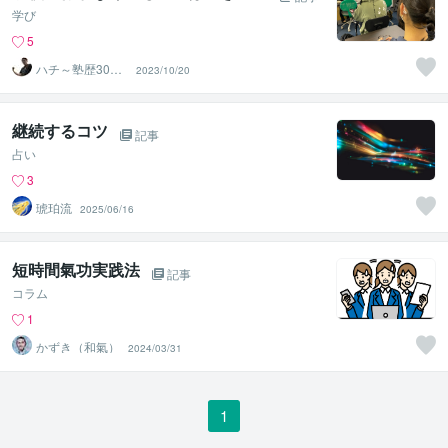
学び
5
ハチ～塾歴30年
2023/10/20
以上～
継続するコツ
記事
占い
3
琥珀流
2025/06/16
短時間氣功実践法
記事
コラム
1
かずき（和氣）
2024/03/31
1