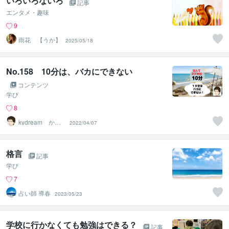
いろいろないろ
記事
エンタメ・趣味
9
雨花 【うか】
2025/05/18
No.158 10分は、バカにできない
コンテンツ
学び
8
kydream かま
2022/04/07
やん
格言
記事
学び
7
占い師 導春
2023/05/23
学校に行かなくても勉強はできる？
記事