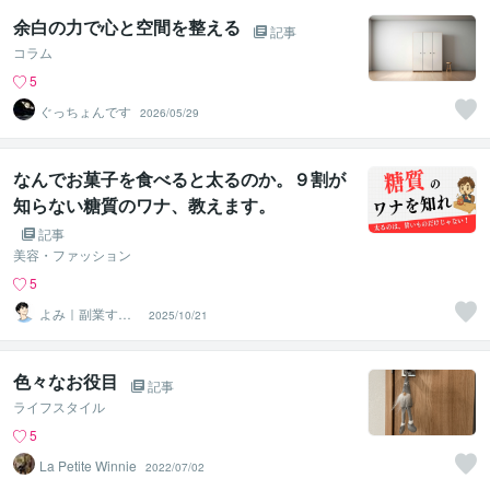
余白の力で心と空間を整える
記事
コラム
5
ぐっちょんです
2026/05/29
なんでお菓子を食べると太るのか。９割が
知らない糖質のワナ、教えます。
記事
美容・ファッション
5
よみ｜副業する
2025/10/21
看護師長
色々なお役目
記事
ライフスタイル
5
La Petite Winnie
2022/07/02