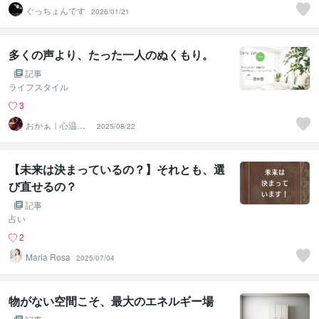
ぐっちょんです
2026/01/21
多くの声より、たった一人のぬくもり。
記事
ライフスタイル
3
おかぁ｜心温ま
2025/08/22
るカフェのオー
ナー
【未来は決まっているの？】それとも、選
び直せるの？
記事
占い
2
Maria Rosa
2025/07/04
物がない空間こそ、最大のエネルギー場