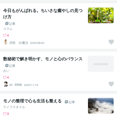
今日もがんばれる。ちいさな癒やしの見つ
け方
記事
コラム
4
恋歌 白魔法
2025/08/22
数秘術で解き明かす、モノと心のバランス
記事
占い
4
jin_9998
2023/11/19
モノの整理で心も生活も整える
記事
ライフスタイル
3