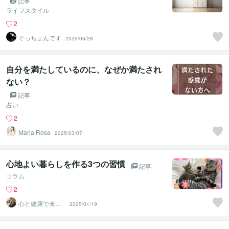
記事
ライフスタイル
2
ぐっちょんです
2025/06/28
自分を満たしているのに、なぜか満たされ
ない？
記事
占い
2
Maria Rosa
2025/03/07
心地よい暮らしを作る3つの習慣
記事
コラム
2
心と健康で未来
2025/01/19
を輝かせるキャ
リアデザイン