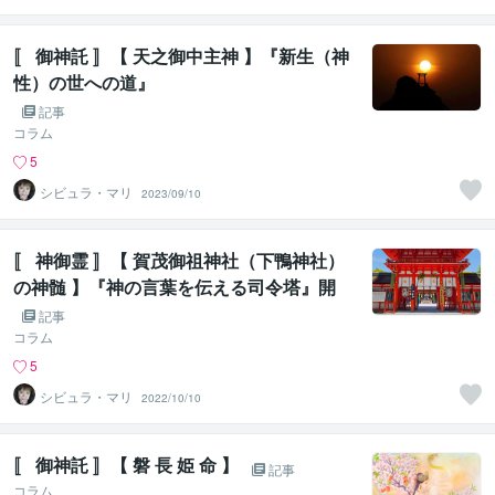
〚 御神託 〛【 天之御中主神 】『新生（神
性）の世への道』
記事
コラム
5
シビュラ・マリ
2023/09/10
〚 神御霊 〛【 賀茂御祖神社（下鴨神社）
の神髄 】『神の言葉を伝える司令塔』開
扉 ①
記事
コラム
5
シビュラ・マリ
2022/10/10
〚 御神託 〛【 磐 長 姫 命 】
記事
コラム