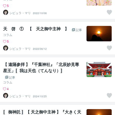
5
シビュラ・マリ
2022/10/08
天 啓 ① 【 天之御中主神 】
記事
コラム
5
シビュラ・マリ
2022/06/12
【 遠隔参拝 】『千葉神社』「北辰妙見尊
星王」〚我は天也（てんなり）〛
記事
コラム
4
シビュラ・マリ
2024/10/25
〚 御神託 〛【 天之御中主神 】『大きく天