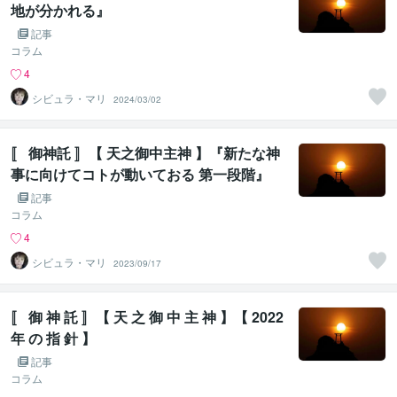
地が分かれる』
記事
コラム
4
シビュラ・マリ
2024/03/02
〚 御神託 〛【 天之御中主神 】『新たな神
事に向けてコトが動いておる 第一段階』
記事
コラム
4
シビュラ・マリ
2023/09/17
〚 御 神 託 〛【 天 之 御 中 主 神 】【 2022
年 の 指 針 】
記事
コラム