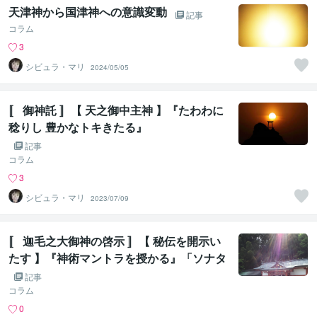
天津神から国津神への意識変動
記事
コラム
3
シビュラ・マリ
2024/05/05
〚 御神託 〛【 天之御中主神 】『たわわに
稔りし 豊かなトキきたる』
記事
コラム
3
シビュラ・マリ
2023/07/09
〚 迦毛之大御神の啓示 〛【 秘伝を開示い
たす 】『神術マントラを授かる』「ソナタ
の名は・・」
記事
コラム
0