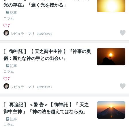
光の存在』「遍く光を授かる」
記事
コラム
7
シビュラ・マリ
2022/12/28
〚 御神託 〛【 天之御中主神 】『神事の奥
儀：新たな神の手との出会い』
記事
コラム
7
シビュラ・マリ
2022/11/12
〚 再追記 〛＜警 告＞【 御神託 】『 天之
御中主神 』「神の法を越えてはならぬ」
記事
コラム