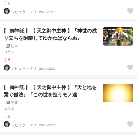
6
シビュラ・マリ
2025/01/13
〚 御神託 〛【 天之御中主神 】『神世の成
り立ちを附随してゆかねばならぬ』
記事
コラム
6
シビュラ・マリ
2024/02/20
〚 御神託 〛【 天之御中主神 】『天と地を
繋ぐ儀法』「この世を担うモノ達
を・・・」
記事
コラム
6
シビュラ・マリ
2023/02/11