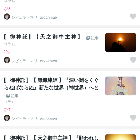
コラム
8
シビュラ・マリ
2022/11/29
〚 御 神 託 〛【 天 之 御 中 主 神 】
記事
コラム
8
シビュラ・マリ
2022/09/20
〚 御神託 〛【 瀬織津姫 】『深い闇をくぐ
らねばならぬ』新たな世界（神世界）へと
移行する為に
記事
コラム
7
シビュラ・マリ
2023/09/29
〚 御神託 〛【 天之御中主神 】『顕われし