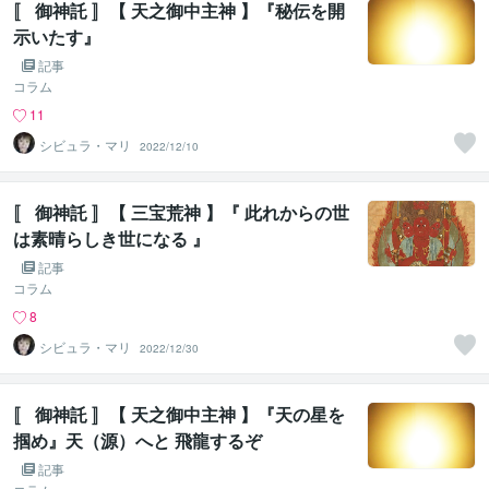
〚 御神託 〛【 天之御中主神 】『秘伝を開
示いたす』
記事
コラム
11
シビュラ・マリ
2022/12/10
〚 御神託 〛【 三宝荒神 】『 此れからの世
は素晴らしき世になる 』
記事
コラム
8
シビュラ・マリ
2022/12/30
〚 御神託 〛【 天之御中主神 】『天の星を
掴め』天（源）へと 飛龍するぞ
記事