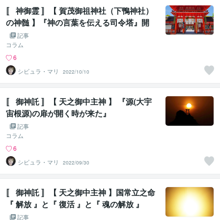
〚 神御霊 〛【 賀茂御祖神社（下鴨神社）
の神髄 】『神の言葉を伝える司令塔』開
扉 ②
記事
コラム
6
シビュラ・マリ
2022/10/10
〚 御神託 〛【 天之御中主神 】 『源(大宇
宙根源)の扉が開く時が来た』
記事
コラム
6
シビュラ・マリ
2022/09/30
〚 御神託 〛【 天之御中主神 】国常立之命
『 解放 』と『 復活 』と『 魂の解放 』
記事