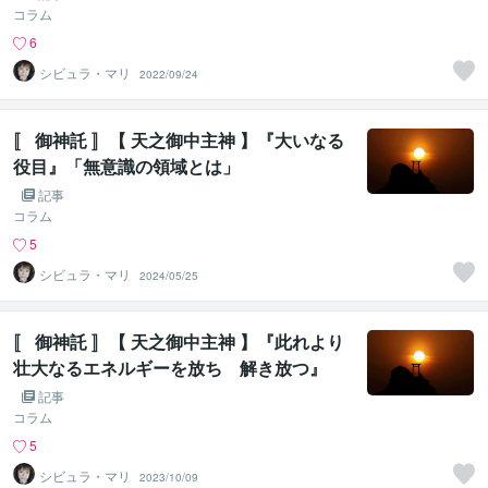
コラム
6
シビュラ・マリ
2022/09/24
〚 御神託 〛【 天之御中主神 】『大いなる
役目』「無意識の領域とは」
記事
コラム
5
シビュラ・マリ
2024/05/25
〚 御神託 〛【 天之御中主神 】『此れより
壮大なるエネルギーを放ち 解き放つ』
記事
コラム
5
シビュラ・マリ
2023/10/09