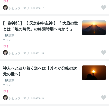
4
シビュラ・マリ
2022/08/10
〚 御神託 〛【 天之御中主神 】『 大歳の世
とは「地の時代」の終焉時期へ向かう 』
記事
コラム
3
シビュラ・マリ
2025/01/28
神人へと辿り着く道へは【其々が分岐の次
元の世へ】
記事
コラム
3
シビュラ・マリ
2024/09/24