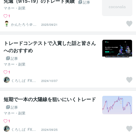
先週（9/15~19）のトレード実績
記事
マネー・副業
1
かんたろう＠か
2025/09/21
んたんFX
トレードコンテストで入賞した話と皆さん
へのおすすめ
記事
マネー・副業
1
くろしば_FXト
2024/10/07
レーダー
短期で一本の大陽線を狙いにいくトレード
記事
マネー・副業
1
くろしば_FXト
2024/09/25
レーダー