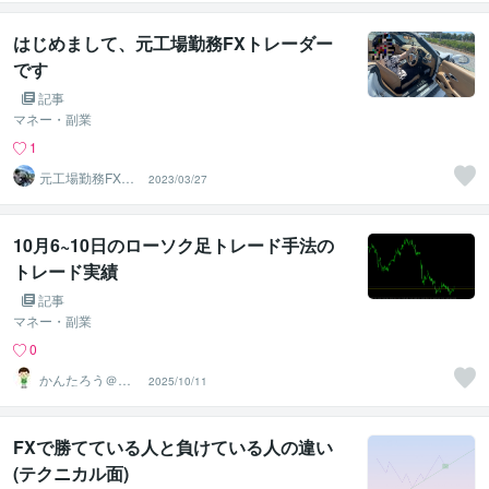
はじめまして、元工場勤務FXトレーダー
です
記事
マネー・副業
1
元工場勤務FXト
2023/03/27
レーダー
10月6~10日のローソク足トレード手法の
トレード実績
記事
マネー・副業
0
かんたろう＠か
2025/10/11
んたんFX
FXで勝てている人と負けている人の違い
(テクニカル面)