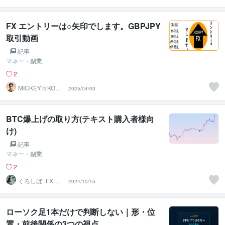
んたんFX
FX エントリーは○矢印でします。GBPJPY
取引動画
記事
マネー・副業
2
MICKEY☆KOM
2025/04/03
O
BTC爆上げの取り方(テキスト購入者様向
け)
記事
マネー・副業
2
くろしば_FXト
2024/10/15
レーダー
ローソク足1本だけで判断しない｜形・位
置・前後関係の3つの視点