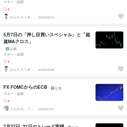
マネー・副業
4
かんたろう＠か
2026/05/15
んたんFX
5月7日の「押し目買いスペシャル」と「超
速MAクロス」
記事
マネー・副業
4
かんたろう＠か
2026/05/08
んたんFX
FX FOMCからのECB
記事
マネー・副業
4
ともひろ。丁寧
2023/07/27
に生きる。家業
と投資。
7月27日~31日のトレード実績