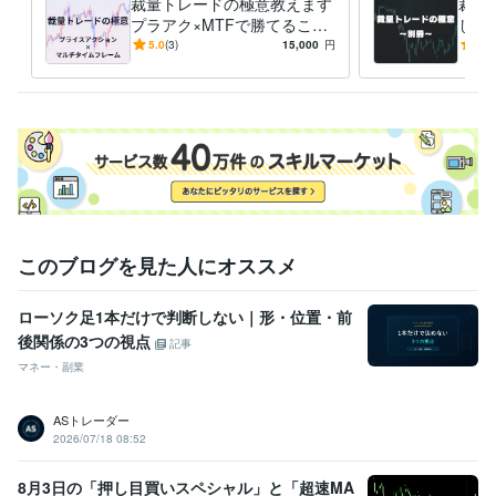
裁量トレードの極意教えます
裁量
プラアク×MTFで勝てること
して
がわかります！
トレ
5.0
(3)
15,000
円
3.0
で欲
このブログを見た人にオススメ
ローソク足1本だけで判断しない｜形・位置・前
後関係の3つの視点
記事
マネー・副業
ASトレーダー
2026/07/18 08:52
8月3日の「押し目買いスペシャル」と「超速MA