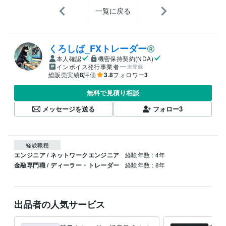
一覧に戻る
くろしば_FXトレーダー
本人確認
機密保持契約(NDA)
インボイス発行事業者
未登録
総販売実績
8
評価
3.8
フォロワー
3
無料で見積り相談
メッセージを送る
フォロー
3
経験職種
エンジニア / ネットワークエンジニア
経験年数 : 4年
金融専門職 / ディーラー・トレーダー
経験年数 : 8年
出品者の人気サービス