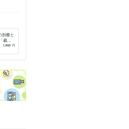
の別冊と
「裁量
前に読ん
1,000
円