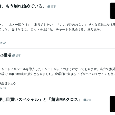
時、もう崩れ始めている。
記事
と、 「あと一回だけ」 「取り返したい」 「ここで終われない」 そんな感覚になる
した。 負けた後に、 ロットを上げる。 チャートを見続ける。 取り返そ...
17:43
9週の相場
記事
チャートに当ツールを導入したチャートが以下のようになっております。当方で推
場で-10pips程度の損失となりました。金曜日に大きな下げが出ていてサインも点..
馬券師シュウ
12:48
「押し目買いスペシャル」と「超速MAクロス」
記事