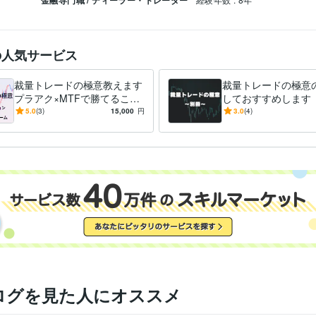
の人気サービス
裁量トレードの極意教えます
裁量トレードの極意
プラアク×MTFで勝てること
しておすすめします 
がわかります！
トレードの極意」の
5.0
(3)
15,000
円
3.0
(4)
で欲しい一冊！
ログを見た人にオススメ