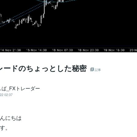
トレードのちょっとした秘密
記事
しば_FXトレーダー
22 02:37
んにちは
す。