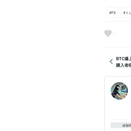
#FX
#ト
1
BTC爆
購入者様
経験