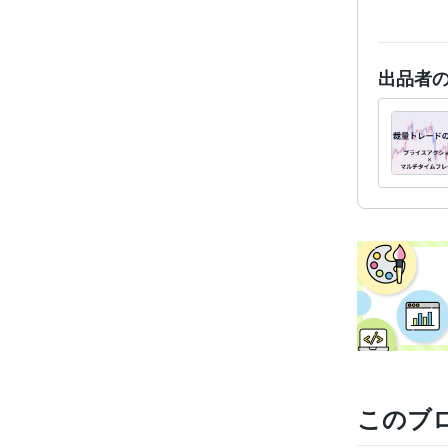
出品者
このブ