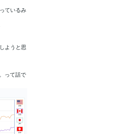
なっているみ
笑
有しようと思
。って話で