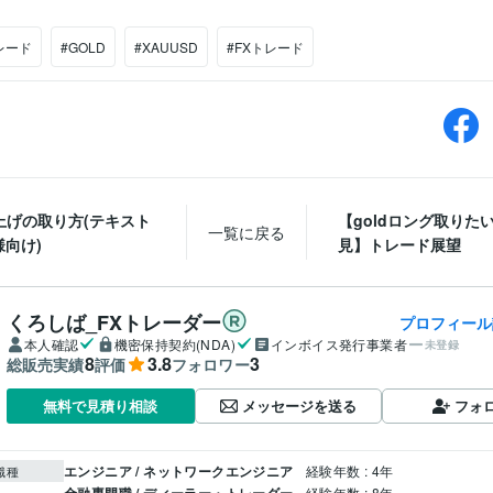
レード
#GOLD
#XAUUSD
#FXトレード
上げの取り方(テキスト
【goldロング取りた
一覧に戻る
向け)
見】トレード展望
くろしば_FXトレーダー
プロフィール
本人確認
機密保持契約(NDA)
インボイス発行事業者
未登録
8
3.8
3
総販売実績
評価
フォロワー
メッセージを送る
フォ
無料で見積り相談
エンジニア / ネットワークエンジニア
経験年数 : 4年
職種
金融専門職 / ディーラー・トレーダー
経験年数 : 8年