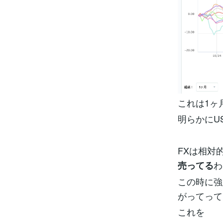
これは1ヶ
明らかにU
FXは相対
わ
売ってる
この時に強
がってって
これを