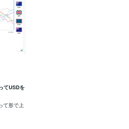
ってUSDを
って形で上