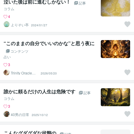
泣いた後は前に進むしかない！
記事
コラム
4
よりそい亭
2024/01/27
“このままの自分でいいのかな”と思う夜に
コンテンツ
占い
3
Trinity Oracle☽
2026/05/20
七星
誰かに頼るだけの人生は危険です
記事
コラム
3
40男の日常
2025/10/12
こんなグダグダな状態の