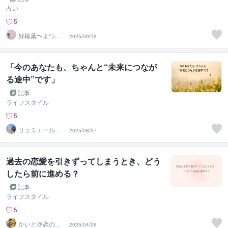
占い
5
好椿葉〜よつ
2025/09/19
ば〜
「今のあなたも、ちゃんと“未来につなが
る途中”です」
記事
ライフスタイル
5
リュミエールカ
2025/08/07
ウンセリングル
ームRin
過去の恋愛を引きずってしまうとき、どう
したら前に進める？
記事
ライフスタイル
5
かいと＠恋の悩
2025/04/06