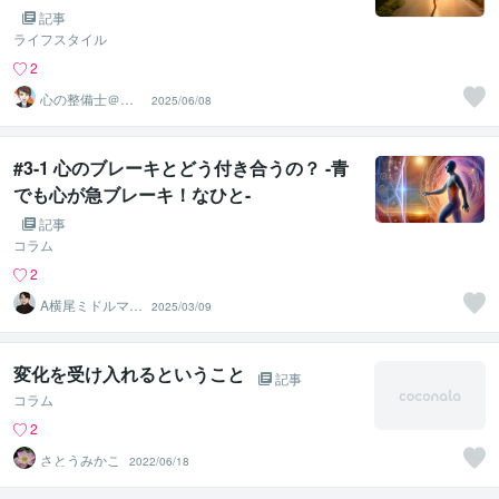
記事
ライフスタイル
2
心の整備士＠ま
2025/06/08
さとし
#3-1 心のブレーキとどう付き合うの？ -青
でも心が急ブレーキ！なひと-
記事
コラム
2
A横尾ミドルマネ
2025/03/09
ジメントコーチ
変化を受け入れるということ
記事
コラム
2
さとうみかこ
2022/06/18