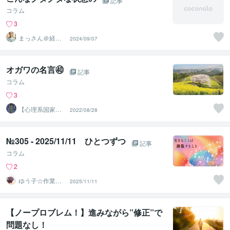
記事
コラム
3
まっさん＠経験
2024/09/07
豊富な笑顔のサ
ポーター
オガワの名言㊵
記事
コラム
3
【心理系国家資
2022/08/28
格有】カウンセ
ラー おがわ
№305 - 2025/11/11 ひとつずつ
記事
コラム
2
ゆう子☆作業療
2025/11/11
法士＆ライフコ
ーチ
【ノープロブレム！】進みながら”修正”で
問題なし！