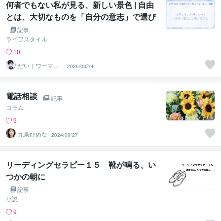
何者でもない私が見る、新しい景色 | 自由
とは、大切なものを「自分の意志」で選び
取る力
記事
ライフスタイル
10
だい｜ワーママ
2026/03/14
専門｜0から見直
す本音人生
電話相談
記事
コラム
9
九条ひめな
2024/09/27
リーディングセラピー１５ 靴が鳴る、い
つかの朝に
記事
小説
9