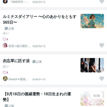
「AMASYA・ま
2026/04/14
しゃ」
ルミナスダイアリー 〜心のあかりをともす
365日〜
記事
占い
4
初音⭐️魂の羅針盤
2026/02/12
ルミナススター
鑑定
勿忘草に託す涙
記事
占い
4
bleach✦紫微斗
2026/01/12
数
【9月18日の復縁運勢・18日生まれの運
勢】
記事