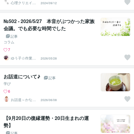
心理クリエイタ
2024/09/12
ーHikarI
№502 - 2026/5/27 本音がぶつかった家族
会議。でも必要な時間でした
記事
コラム
7
ゆう子☆作業療
2026/05/28
法士＆ライフコ
ーチ
お話道について♪
記事
学び
6
お話道～かな～k
2026/06/08
ana～♪
【9月20日の復縁運勢・20日生まれの運
勢】
記事