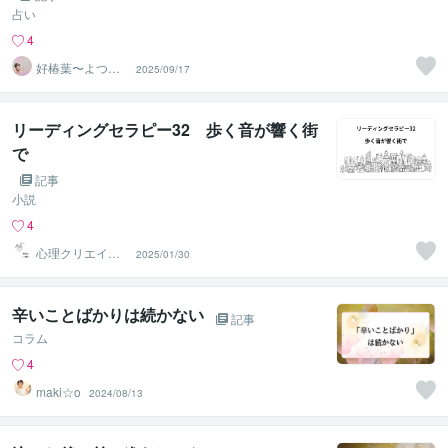
占い
4
好椿葉〜よつ
2025/09/17
ば〜
リーディングセラピー32 歩く音が響く街
で
記事
小説
4
心理クリエイタ
2025/01/30
ーHikarI
辛いことばかりは続かない
記事
コラム
4
maki☆o
2024/08/13