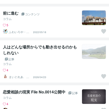
みに寄り添うカ
ウンセラー
前に進む
コンテンツ
コラム
5
ふわいろや・薄
2022/05/18
毛、抜け毛専門
美容師
人はどんな場所からでも動き出せるのかも
しれない
記事
コラム
4
まいとれあ 蓉
2026/04/23
己（ようこ）
恋愛相談の現実 File No.0014公開中
記事
コラム
4