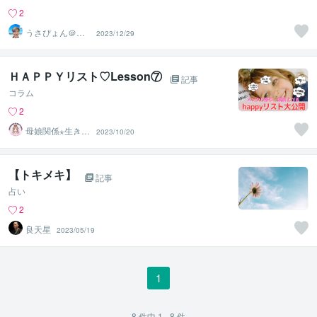
2
うさぴょん＠癒
2023/12/29
し系アラフィフ
心寄り添い人
ＨＡＰＰＹリスト♡Lesson⑦
記事
コラム
2
母娘関係⋆生きづ
2023/10/20
らさ軽く܀ꕤ܀の
すけママ
【トキメキ】
記事
占い
2
良天星
2023/05/19
1
8
件中
1 - 8
件