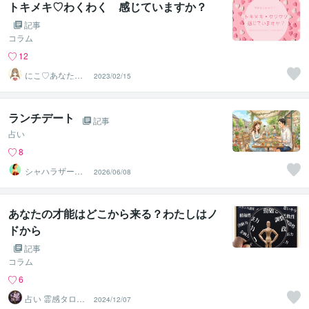
トキメキ♡わくわく 感じていますか？
記事
コラム
12
にこ♡あなたの
2023/02/15
心の居場所【癒
やしボイス】
ランチデート
記事
占い
8
シャハラザード
2026/06/08
沙織
あなたの才能はどこから来る？わたしはノ
ドから
記事
コラム
6
占い 霊感タロッ
2024/12/07
ト 天神あまがみ