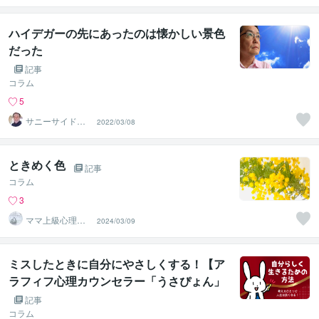
ハイデガーの先にあったのは懐かしい景色
だった
記事
コラム
5
サニーサイドア
2022/03/08
ップ代表 神部
☆さとり
ときめく色
記事
コラム
3
ママ上級心理カ
2024/03/09
ウンセラーれれ
が聞きます
ミスしたときに自分にやさしくする！【ア
ラフィフ心理カウンセラー「うさぴょん」
のココナラ電話相談】
記事
コラム