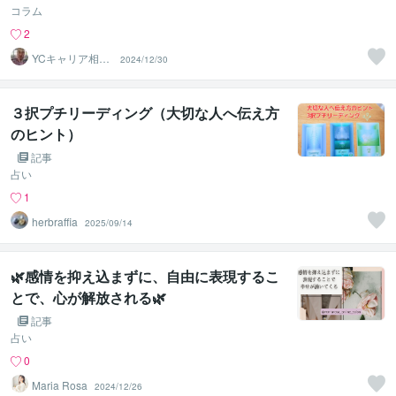
コラム
2
YCキャリア相談
2024/12/30
室
３択プチリーディング（大切な人へ伝え方
のヒント）
記事
占い
1
herbraffia
2025/09/14
🌿感情を抑え込まずに、自由に表現するこ
とで、心が解放される🌿
記事
占い
0
Maria Rosa
2024/12/26