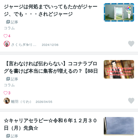
ジャージは何処までいってもたかがジャー
ジ、でも・・・されどジャージ
記事
コラム
4
さくらぎ☕りょ
2024/12/06
う⛎癒やし電話
相談サロン
【言わなければ伝わらない】ココナラブロ
グを書けば本当に集客が増えるの？【88日
目】
記事
コラム
3
離羽（りわ）
2026/04/05
☆キャリアセラピー☆令和６年１２月３０
日（月）先負☆
記事