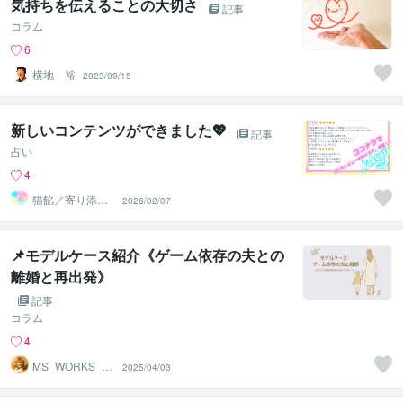
気持ちを伝えることの大切さ
記事
コラム
6
横地 裕
2023/09/15
新しいコンテンツができました💖
記事
占い
4
猫餡／寄り添う
2026/02/07
守護霊さんから
のメッセージ
📌モデルケース紹介《ゲーム依存の夫との
離婚と再出発》
記事
コラム
4
MS_WORKS_LA
2025/04/03
BO