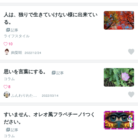
サロン
人は、独りで生きていけない様に出来てい
る。
記事
ライフスタイル
10
絢梨咲
2022/12/24
思いを言葉にする。
記事
コラム
8
ふんわりわたあ
2022/03/14
め
すいません、オレオ風フラペチーノ1つく
ださい。
記事
コラム