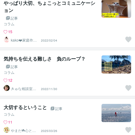
やっぱり大切、ちょこっとコミュニケーシ
ョン
記事
コラム
15
kako❤️家庭作業
2022/02/04
療法士☆ママに
笑顔を
気持ちを伝える難しさ 負のループ？
記事
コラム
12
きゅな相談室＠
2022/11/30
精神看護ふわっ
と♡
大切するということ
記事
コラム
11
やまだ☘️心と頭
2025/03/26
がスッキリ整う