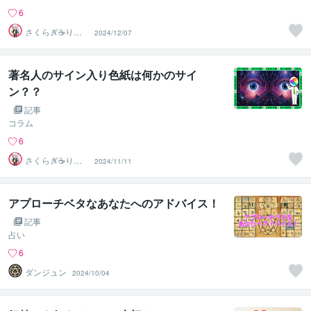
6
さくらぎ☕りょ
2024/12/07
う⛎癒やし電話
相談サロン
著名人のサイン入り色紙は何かのサイ
ン？？
記事
コラム
6
さくらぎ☕りょ
2024/11/11
う⛎癒やし電話
相談サロン
アプローチベタなあなたへのアドバイス！
記事
占い
6
ダンジュン
2024/10/04