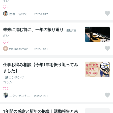
学び
3
達也 信頼でき
2025/09/27
るデザインを届
けます。
未来に進む前に、一年の振り返り
記事
占い
2
Wellnessmaind
2025/12/31
セラピスト
仕事お悩み相談【今年1年を振り返ってみ
ました】
コンテンツ
コラム
2
ニタシゲユキ★
2025/12/31
元人事部長の就
活・転職支援
1年間の感謝と新年の抱負｜活動報告と来