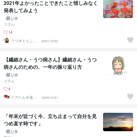
2021年よかったことできたこと惜しみなく
発表してみよう
記事
コラム
14
うつぎともこ
2021/12/30
（けんちゃんマ
マ♪）
【繊細さん・うつ病さん】繊細さん・うつ
病さんのための、一年の振り返り方
記事
コラム
4
ベアたん＠落書
2025/12/31
きイラストレー
ター
「年末が近づく今、立ち止まって自分を見
つめ直す時です」
記事