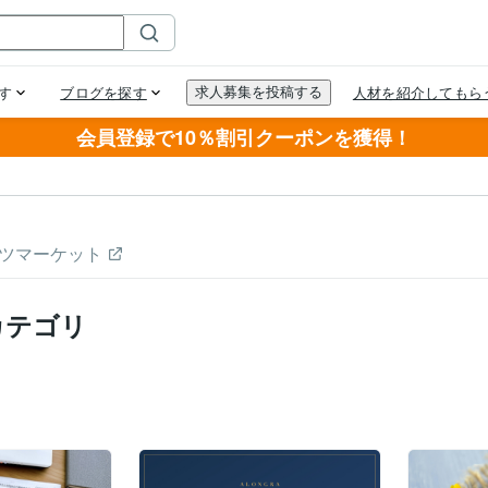
会員登録で10％割引クーポンを獲得！
ツマーケット
カテゴリ