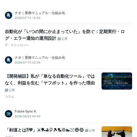
ナオ｜業務マニュアル・仕組み化
2026/07/14 10:53
自動化が「いつの間にか止まっていた」を防ぐ：定期実行・ロ
グ・エラー通知の運用設計
記事
IT・テクノロジー
ナオ｜業務マニュアル・仕組み化
2026/07/15 02:09
【開発秘話】私が「単なる自動化ツール」では
なく、利益を生む「ヤフボット」を作った理由
記事
コラム
Future Sync K
2026/06/22 04:45
「剣道とは⁈💜」⚔️🏓⛳🎈🎾🏸⚾🏊🚴‍♀️😎😍
記事
コラム