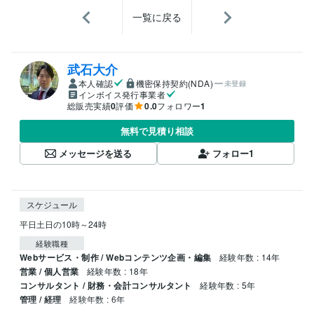
一覧に戻る
武石大介
本人確認
機密保持契約(NDA)
未登録
インボイス発行事業者
総販売実績
0
評価
0.0
フォロワー
1
無料で見積り相談
メッセージを送る
フォロー
1
スケジュール
平日土日の10時～24時
経験職種
Webサービス・制作 / Webコンテンツ企画・編集
経験年数 : 14年
営業 / 個人営業
経験年数 : 18年
コンサルタント / 財務・会計コンサルタント
経験年数 : 5年
管理 / 経理
経験年数 : 6年