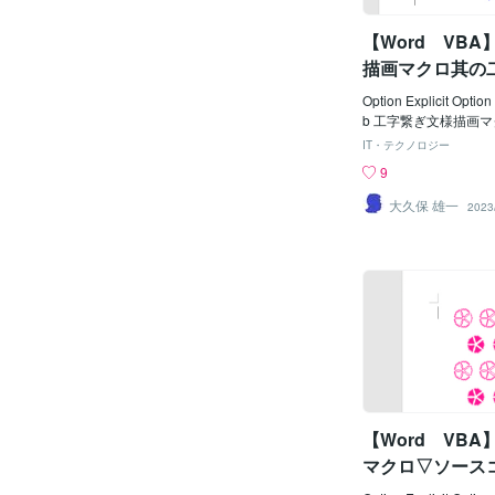
intHeH As Integer Di
er, intHeS As Intege
【Word VB
描画マクロ其の
ード
Option Explicit Option
b 工字繋ぎ文様描画マクロ
JILEFT = 150
IT・テクノロジー
nst KOJITOP
9
Ｙ ' Const KOJ
ライン描画倍率 ' Cons
大久保 雄一
2023
6 '横描画数 Const
5 '縦描画数 Const 
'横連結ポイント Con
2 = 6 Const KOJ
結ポイント Const KO
Const KOJILNWE 
-----------------------------
------------------- Dim 
Integer Dim Kp As Int
s Long Dim intDxp As
s Integer Dim varPo
【Word VB
マクロ▽ソース