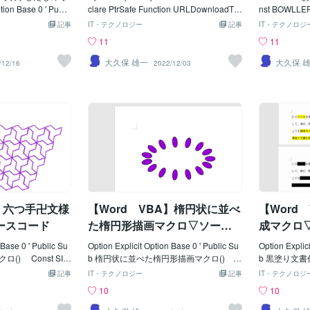
ion Base 0 ' Publi
clare PtrSafe Function URLDownloadTo
nst BOWL
成マクロ() '↓フ
File Lib "urlmon" Alias "URLDownloadTo
Ｘ Const 
記事
IT・テクノロジー
記事
IT・テクノロジ
AFONTNAME =
FileA" _ (ByVal pCaller As Long, ByVal
Ｙ ' Co
11
11
NK-B" Const D
pszURL As String, _ ByVal pszFileNa
6 '横/描画数 Const BOWLROWS =
= 470 'フォン
me As String, ByVal dwReserved As Lon
5 '縦/描画数 ' Const BOWLLN
大久保 雄一
大久保 
/12/16
2022/12/03
Const DECAM
g, _ ByVal plpfnCB As Long) As Long
WE = 0.7
出し" Const DEC
Public Sub 一括画像データをダウンロー
WLFMMG = 2 'お椀の描画倍率 C
= 3 '輪郭線の
ドし表示マクロ() 'ダウンロードＵＲＬ
nst BOWLPLMG = 2
 Const DECA
(作者のココナラブログ一覧) Const DL
' Const B
ect1 '-------------
BSURL = "https://coconala.com/blogs/11
MMG) '箸の
--------------------------
97395" 'ダウンロード格納ファイル名
HP = (8
teger Dim docDst
Const DLTMPFN = "Temp.txt" '対象画
Const BOWL
gCol(1) As Long '
像拡張子 Const DLFEXTN = ".png"
'箸の間隔 '
Black '←輪郭線
'画像取出しキーワード Const DLFKEY
(20 * BOW
= vbRed '←文
1 = "&lt;img src=""" Const DLFKEY2 =
BOWLHPIT =
pplication.Docum
DLFEXTN &amp; """" ' Const DLPCF
間隔 '-----------
A】六つ手卍文様
【Word VBA】楕円状に並べ
【Word
ntent.Select '*１
NH = "PIC" 'ダウンロードエラーメッセ
----------------
画 With doc
ージ Const DLEMSG1 = "ダウンロード
ger, Jp As In
ースコード
た楕円形描画マクロ▽ソース
成マクロ
Effect(DECATEXTEF
が出来ませんでした!!" &amp; _
p As Integer 
コード
 Base 0 ' Public Su
v
Option Explicit Option Base 0 ' Public Su
Dyp A
Option Explic
() Const SIX
b 楕円状に並べた楕円形描画マクロ() C
b 黒塗り文書作成マク
60 '描画開始位
onst ELLICXPS = 200 '輪の中心
------------------
記事
IT・テクノロジー
記事
IT・テクノロジ
HTOPP = 80
位置Ｘ Const ELLICYPS = 160
--- Dim rng
10
10
nst SIZH
' Ｙ ' Const ELLISCNT = 1
gArea = Act
'ポリライン描画
5 '楕円の数 Const ELLISRAD
'蛍光ペン部分を検