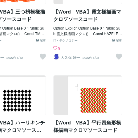
Single Dim varArcL As Va
'おしべ描画半径 Const NARCA
 '*外形輪郭ベジェ曲線データ
RAD = 3 ' Const NARCLNWE = 1 '線
 VBA】三つ枡模様描
【Word VBA】霞文様描画マ
ay(70.3,
の太さ '------------------------------------------
---------
▽ソースコード
クロ▽ソースコード
it Option Base 0 ' Public Su
Option Explicit Option Base 0 ' Public Su
画マクロ() Const TMAS
b 霞文様描画マクロ() Const HAZELEF
 100 '描画開始位置Ｘ
T = 80 '描画開始位置Ｘ Const
ー
記事
IT・テクノロジー
記事
MASTOPP = 100 '
HAZETOPP = 90 ' Ｙ
9
st TMASLEN1 = 8
' Const HAZESWD1 = 50 '描画
ズ１ Const TM
幅1 Const HAZESWD2 = 12 '描画
雄一
大久保 雄一
2022/11/12
2022/11/08
= 12 '枡のサイズ２ '
幅2(連結部分) Const HAZESWD3 = 36
MASCOLS = 6 '横/描
'描画幅3 Const HAZESHT1 = 6
t TMASROWS = 4
'描画高さ Const HAZESHT2 = 5
Const TMASLNW1 = 3
'描画高さ(連結部分) ' Const HAZ
Const TMASLNW2
ESMIS = 0.5 '霞描画位置係数 Co
 '-------------------
nst HAZESCNT = 3 '霞の段数 '
-------------------------------------
Const HAZELNRV = 3 '連結描画
Integer, Jp As Integer Di
補正値 Const HAZEVSPC = 75
ger Dim intDxp As Integer,
'横-間隔 Const HAZEHSPC = 40
eger Dim intPit As Integer,
'縦-間隔 Const HAZECOLS = 4
teger Dim blnTyp As Boole
'横/描画数 Const HAZEROWS = 4
 VBA】ハーリキンチ
【Word VBA】平行四角形模
Int
'縦/描画数 '--------------------------
画マクロ▽ソースコ
様描画マクロ▽ソースコード