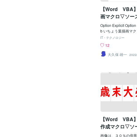
##################
【Word VB
ULEFT intEpt(1) = 
SPC * BIFUC
画マクロ▽ソー
Option Explicit Option
b いちょう葉描画マクロ() Const 
LEFT = 100 
IT・テクノロジー
onst GINKTO
12
Ｙ ' Const GIN
'ベジェ曲線描画倍率 
大久保 雄一
2022
KBWID = 152.9 *
Const GINKBHEI = 1
G '描画高さ Const G
NKBWID + 5) '
INKHPIT = (GINK
隔 ' Const GI
'横/描画数 Const
4 '縦/描画数
GINKLNWE 
さ Const GIN
'揺れ角 '----------------
【Word VB
--------------------------
Integer, Jp As Integ
作成マクロ▽ソ
r Dim intDxp As Integ
画像は、３０％の倍率