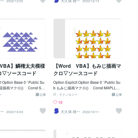
雄一
大久保 雄一
2022/12/20
2022/12/13
" .Forward = True .W
数 ' Const STRBBBZM = 0.75 'ベ
dStop .Highlight = True
ジェ曲線描画倍率(本体) Const STRBH
h '蛍光ペンの色を変更 Do
BZM = 0.75 'ベジェ曲線描画倍率(ヘタ)
.Find.Execute = True And r
' Const STRBBOSX = 27.75 * STRB
&lt;&gt; "" If rngArea.High
BBZM '描画調整位置 Const STRBBO
ndex = wdBlack Then rn
SY = 28.05 * STRBBBZM Const STRB
ghtColorIndex = wdYellow
HOSX = STRBBOSX '描画調整
ea.HighlightColorIndex
位置 Const STRBHOSY = 0 * STRBHB
ck '←黒塗り End If
ZM ' Const STRBVPIT = 56 * STRBB
ub
BZM '横-間隔 Const STRBHPIT = 6
5 * STRBBBZM '縦-間隔 ' Const
 VBA】鱗権太夫模様
【Word VBA】もみじ描画マ
STRBDEFX = 20 * STRBBBZM '変形
幅 Const STRBWANG = 30
ロ▽ソースコード
クロ▽ソースコード
'振れ幅 Const STRBLNWE = 1
it Option Base 0 ' Public Su
Option Explicit Option Base 0 ' Public Su
描画マクロ() Const SC
b もみじ描画マクロ() Const MAPLLEF
 = 80 '描画開始位置Ｘ
T = 100 '描画開始位置Ｘ Con
ー
記事
IT・テクノロジー
記事
CLGTOPP = 90 '
st MAPLTOPP = 100 '
10
st SCLGTSIZ = 6
Ｙ ' Const MAPLVSPC = 50
onst SCLGTCN1 = 10
'横-間隔 Const MAPLHSPC = 50
雄一
大久保 雄一
2022/10/24
2022/10/11
段数 Const SCLGTC
'縦-間隔 Const MAPLCOLS =
 '小さな三角山段数 '
5 '横/描画数 Const MAPLR
t SCLGVSPC = (SCLGTS
OWS = 4 '縦/描画数 ' Const
TCN1 + 1)) '縦-間隔 Const
MAPLLNWE = 1 '線の太さ '
((SCLGTSIZ / 2) * (SCLGT
Const MAPLRATE = 0.75 'ポリ