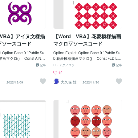
 VBA】アイヌ文様描
【Word VBA】花菱模様描画
▽ソースコード
マクロ▽ソースコード
it Option Base 0 ' Public Su
Option Explicit Option Base 0 ' Public Su
画マクロ() Const AINU
b 花菱模様描画マクロ() Const FLDILE
150 '描画開始位置Ｘ Cons
FT = 80 '描画開始位置Ｘ Const FL
ー
記事
IT・テクノロジー
記事
TOPP = 120 ' Ｙ
DITOPP = 90 ' Ｙ '
12
INUBZMG = -1.5 'ベジエ
Const FLDICOLS = 5 '横/描画数 C
nst AINULNWT = 1
onst FLDIROWS = 3 '縦/描画数 '
雄一
大久保 雄一
2022/12/09
2022/11/30
-----------------------------
Const FLDILGRD = 24 '花のサイズ
-------------------------- Dim Ip
Const FLDISMRD = 6 '花びらのサイ
Kp As Integer Dim intDxp A
ズ Const FLDICNRD = 6 'めしべの
ntDyp As Integer Dim sngBB
サイズ Const FLDICNLN = 9 '十字
le, sngBDat() As Single Di
の線の長さ ' Const FLDIVPIT = (FLDI
As Single, sngMin(1) As Si
LGRD + FLDISMRD) * 2 '横-間隔
Bezi As Variant, lngCol(1)
Const FLDIHPIT = FLDIVPIT
 'ベジエデータ varBezi =
'縦-間隔 Const FLDILN
.05, 24#, 16.2, 28.2, 12.3,
WE = 1.5 '線の太さ '----------------------
 _ 33.6, 2.1, 35.25, -4.
-----------------------------------------------------