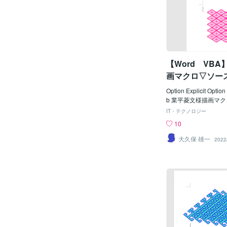
'円弧間隔 Const K
'円弧の数 Const 
0.1 '円弧の厚み Co
= 1.1 '(円弧/渦巻)
WHSPC = 1.25 
Const KNZWLNWE 
【Word VB
太さ '----------------------
-------------------------
画マクロ▽ソー
er, Jp As Integer Dim
As Integer
Option Explicit Option
b 業平菱文様描画マクロ(
LEFT = 90
IT・テクノロジー
Const NARIT
10
Ｙ Const NAR
'ひし形長い対角線
大久保 雄一
2022
NARICOLS = 
NARIROWS = 
onst NATILNW
1 Const NATI
の太さ2 '-------------------
--------------------------
eger, Jp As Integer D
ngCol As Long Dim in
ntHei As Integer Dim