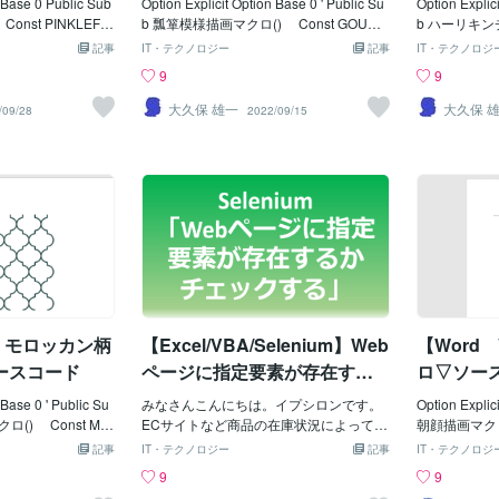
n Base 0 Public Sub
Option Explicit Option Base 0 ' Public Su
Option Explic
nst PINKLEFT
b 瓢箪模様描画マクロ() Const GOURL
b ハーリキンチ
 Ｘ Const PI
EFT = 100 '描画開始位置Ｘ C
nst HLQ
記事
IT・テクノロジー
記事
IT・テクノロジ
100 ' Ｙ C
onst GOURTOPP = 100 '
画開始位置Ｘ C
9
9
= 0.3 'ポリライン描
Ｙ ' Const GOURSWID = 35
' 
NKVSPC = 50
'描画幅 Const GOURSHEI = 45
nst HLQ
大久保 雄一
大久保 
/09/28
2022/09/15
NKHSPC = 50
'描画高さ ' Const GOURMAGI
幅 Const
NKCOLS = 5
= 0.1 'ベジェ描画倍率 Const G
'ひし形高 ' 
PINKROWS = 4
OURCOLS = 7 '横/描画数 C
'横描画数 
 PINKLNWT = 1
onst GOURROWS = 4 '縦/描画
S = 6 '縦描
RADI = 26.1 +
数 ' Const GOURLNWE = 1
------------------
らの中心と
'線の太さ Const GOURSANG = 30
------ Dim Ip
-----------------
'図の傾き '-----------------------------------
Dim intDxp As
--------------------- Di
---------------------------------------- Dim Ip A
Dim lngCol 
As Integer Dim Kp A
s Integer, Jp As Integer Dim Kp As Inte
ack '
ger Dim intCxp As I
ger, lngCol(1) As Long Dim intDxp As I
Jp = 0 To 
teger Dim intDxp A
nteger, intDyp As Integer Dim sngBas
HLQNTOPP +
A】モロッカン柄
【Excel/VBA/Selenium】Web
【Word
(18, 1) As Single, varBez As Variant Di
p =
m sngDat(18, 1) As
ースコード
ページに指定要素が存在する
ロ▽ソー
かチェックする
 Base 0 ' Public Su
みなさんこんにちは。イプシロンです。
Option Explic
nst MO
ECサイトなど商品の在庫状況によって、
朝顔描画マクロ() Const MOGL
00 '描画開始位
サイト内の指定要素が変更される場合が
80 '描画開
記事
IT・テクノロジー
記事
IT・テクノロジ
ROTOPP = 70
あります。そのようなサイトに遭遇した
OPP 
9
9
st MOROR
際、スクレイピングする際に、webペー
Const MOGLSIZE