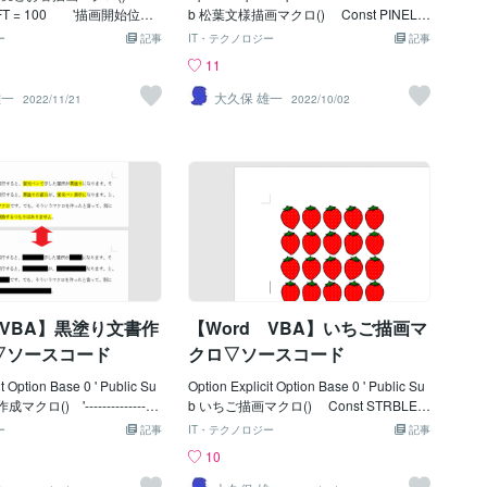
LEFT = 100 '描画開始位置
b 松葉文様描画マクロ() Const PINELE
BOWLTOPP = 100 '
FT = 100 '描画開始位置Ｘ Const
ー
記事
IT・テクノロジー
記事
nst BOWLCOLS =
PINETOPP = 100 ' Ｙ
11
' Const PINEVSPC = 25 '横-間
隔 Const PINEHSPC = 30 '縦-間
雄一
大久保 雄一
2022/11/21
2022/10/02
5 '線の太さ ' Const BO
隔 Const PINECOLS = 10 '横/描
o
画数 Const PINEROWS = 5 '縦/
 'お箸の描画倍率
描画数 ' Const PINEBZMG = 2
OWLSTVP = (6 * BOWLF
'ベジェ設定倍率 Const PINELFLN = 4
位置Ｘ Const BOWLST
0 '松葉の長さ Const PINELFOP
 * BOWLFMMG) ' Ｙ
= 10 '松葉の開き Const PINELF
STGP = (2 * BOWLPLMG)
WT = 2.5 '松葉の太さ '---------------
 Const BOWLVPIT =
-------------------------------------------------------
LPLMG) '横-間隔 Const
----- Dim Ip As Integer, Jp As Integer
 (15 * BOWLFMMG) '縦-
Dim Kp As Integer, lngCol(1) As Long
-------------------------------
Dim intDxp As Integer, intDy
 VBA】黒塗り文書作
【Word VBA】いちご描画マ
----------------- Dim Ip As Inte
teger Dim Kp As Integer, L
▽ソースコード
クロ▽ソースコード
Dim intDxp As Integer, int
it Option Base 0 ' Public Su
Option Explicit Option Base 0 ' Public Su
ロ() '-----------------
b いちご描画マクロ() Const STRBLEF
-------------------------------------
T = 90 '描画開始位置Ｘ Const ST
ー
記事
IT・テクノロジー
記事
Area As Range ' Set rn
RBTOPP = 80 ' Ｙ '
10
iveDocument.Range(0, 0)
Const STRBCOLS = 5 '横/描画数
索 With rngArea.Find
Const STRBROWS = 4 '縦/描画