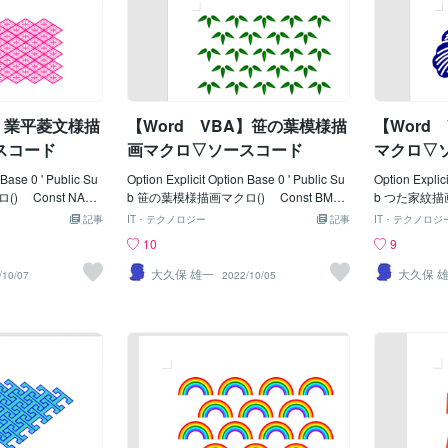
NZWOCCN = 4
--------------------------- Dim Ip As Integer,
CN1 + 1)) 
KNZWOCAG =
Jp As Integer Dim intDxp As Integer, int
'横/描画数 C
nst KNZWOCHT
Dyp As Integer Dim sngPol(MTRDCOL
'縦/描画数 
の高さ Const KNZ
S * 2, 1) As Single Dim lngCol As Long
= 1 '線の太さ '
'(行/円弧)の高さ '
' lngCol = RGB(34, 139, 34)
-----------------
= 0.75 '渦巻線の
'←線色 For Jp = 0 To MTRDROWS - 1
Dim Ip As In
A】業平菱文様描
【Word VBA】笹の葉模様描
【Word
-----------------------
intDyp
p As Integer,
----- Dim Ip As Integ
スコード
画マクロ▽ソースコード
マクロ▽
 Kp As Integer, Lp
 Base 0 ' Public Su
Option Explicit Option Base 0 ' Public Su
Option Explic
) Const NARI
b 笹の葉模様描画マクロ() Const BMBG
b つた家紋描画
 '描画開始位置Ｘ
LEFT = 90 '描画開始位置Ｘ C
FT = 15
記事
IT・テクノロジー
記事
IT・テクノロジ
OPP = 90 '
onst BMBGTOPP = 80 '
nst IV
10
9
ILENG = 40
Ｙ ' Const BMBGVSPC = 60
Ｙ ' Cons
長さ Const
'横-間隔 Const BMBGHSPC = 35
'*円弧描画Ｙ位
大久保 雄一
大久保 
/10/07
2022/10/05
5 '列数 Const
'縦-間隔 ' Const BMBGCOLS =
RAD = 
10 '行数 ' C
5 '横/描画数 Const BMBGROW
st IVYSL
1 = 2 '線の太さ
S = 5 '縦/描画数 ' Const BMB
------------------
LNW2 = 1 '線
GBZMG = 1.2 'ベジェ倍率 Const
-------------
----------------------
BMBGLNSP = (9 * BMBGBZMG) '葉脈
Kp As Intege
-------- Dim Ip As Int
Const BMBGLNEP = (18 * BMBGBZMG)
p As Integer,
im Kp As Integer, l
Const BMBGLNWT = 0.75 '線の
Col(1) As L
tWiD As Integer, i
太さ '---------------------------------------------
gle, sngBDat
 intWiH As Integer,
------------------------------ Dim Ip As Integ
As Variant D