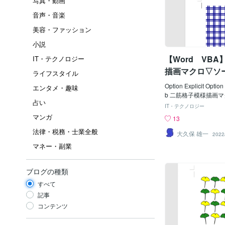
写真・動画
音声・音楽
美容・ファッション
小説
【Word VB
IT・テクノロジー
描画マクロ▽ソ
ライフスタイル
Option Explicit Option
エンタメ・趣味
b 二筋格子模様描画マクロ() Con
占い
ULEFT = 90
IT・テクノロジー
Const BIFUT
マンガ
13
Ｙ ' Const BI
法律・税務・士業全般
'縦線間隔 Const 
大久保 雄一
2022
25 '横線間隔 ' 
マネー・副業
COLS = 8 '
t BIFUROWS 
Const BIFUL
ブログの種類
の太さ '--------------------
すべて
-------------------------
ger, Jp As Integer Di
記事
ger Dim intMpt(1) A
コンテンツ
Col As Long ' lngCo
9) '←線色 '*横線