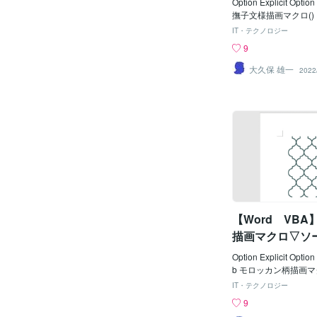
Option Explicit Optio
撫子文様描画マクロ() Co
= 120 '描画開始位置
IT・テクノロジー
NKTOPP = 
9
onst PINKPLMG 
画倍率 ' Const PI
大久保 雄一
2022
'横-間隔 Const PI
'縦-間隔 Const PI
'横/描画数 Const 
'縦/描画数 ' Const
'線の太さ Const PINK
8 '花び
'花の中心距離 '----------
---------------------------
m Ip As Integer, Jp 
s Integer, Lp As Inte
nteger, intCyp As In
【Word VB
s Intege
描画マクロ▽ソ
Option Explicit Option
b モロッカン柄描画マクロ() Co
ROLEFT = 1
IT・テクノロジー
置Ｘ Const MO
9
' Ｙ ' Con