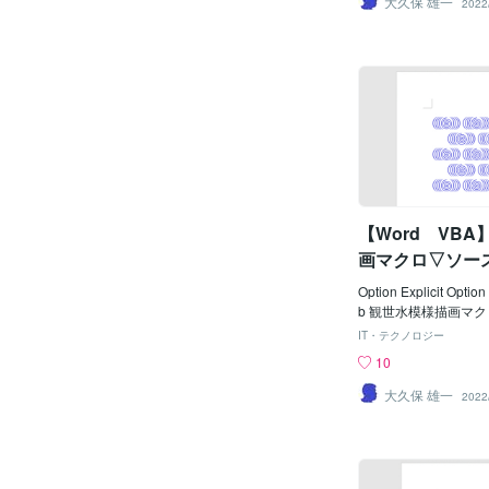
大久保 雄一
2022
倍率 ' Const S
'横描画数 Const S
'縦描画数 Cons
= 2 '線の太さ '---
-----------------------------
---- Dim Ip As Integ
Dim Kp As Integer, L
ntDxp As Integer, int
m intMxp As Integer,
Dim sngBas(9, 1), sng
Dim sngTmp(1, 9, 1) 
【Word VB
画マクロ▽ソー
Option Explicit Option
b 観世水模様描画マクロ() Const 
LEFT = 100 '描
IT・テクノロジー
KNZWTOPP 
10
' Const KNZWCO
数 Const KNZWR
大久保 雄一
2022
画数 ' Const KN
'渦巻描画刻み角 Con
= 0.5 '渦巻描画 係
OCWD = (20 * K
Const KNZWOCPT = 