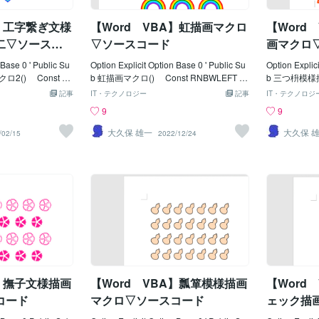
m intWiS As Integ
er, Jp As Integer Dim Kp As Integer, Lp
ngADat() As 
r Dim intWi
As Integer Dim intDxp As Integer, intDy
riant '
A】工字繋ぎ文様
【Word VBA】虹描画マクロ
【Word
p As Integer
varBezi = Arr
二▽ソースコ
▽ソースコード
画マクロ
 Base 0 ' Public Su
Option Explicit Option Base 0 ' Public Su
Option Explic
2() Const KO
b 虹描画マクロ() Const RNBWLEFT =
b 三つ枡模様描
 '描画開始位置Ｘ Co
80 '描画開始位置Ｘ Const RNB
LEFT =
記事
IT・テクノロジー
記事
IT・テクノロジ
P = 100 '
WTOPP = 80 ' Ｙ '
Const T
9
9
IPRAT = 5 'ポリ
Const RNBWIRAD = 20 '内側の半径
Ｙ ' Con
t KOJICOLS =
Const RNBWRDSP = 3 '色の間隔
'枡のサイ
大久保 雄一
大久保 
/02/15
2022/12/24
 KOJIROWS =
幅 '横-間隔 Const RNBWVPIT = _
ASLEN2 
KOJICXP1 = 0
(RNBWIRAD + RNBWRDSP * 7) * 2 +
Const T
st KOJICXP
5 '縦-間隔 Const RNBWHPIT = _
画数 Cons
ICYP1 = 5 '縦連
(RNBWIRAD + RNBWRDSP * 7) * 1 + 5
'縦/描画数 ' 
JICYP2 = 17 '
Const RNBWCOLS = 4 '横/描画数
'線の太さ１ 
= 1.5 '線の太さ '-
Const RNBWROWS = 4 '縦/描画数
= 4 '線の太さ２
--------------------------
'----------------------------------------------------
------------------
Ip As Integer, Jp As
----------------------- Dim Ip As Integer, Jp
- Dim Ip As 
eger, lngColr(1) A
As Integer Dim Kp As Integer Dim int
m Kp As Inte
 Integer, intDyp A
Dxp As Integer, intDyp As Integer Dim i
intDyp As Int
ly As Variant D
ntRnd As Integer, lngCol(6) As Long '
intAng As In
A】撫子文様描画
【Word VBA】瓢箪模様描画
【Word
'*虹の色を指定（内側→→外側）/紫-青
an, intLen As 
コード
マクロ▽ソースコード
ェック描
ード