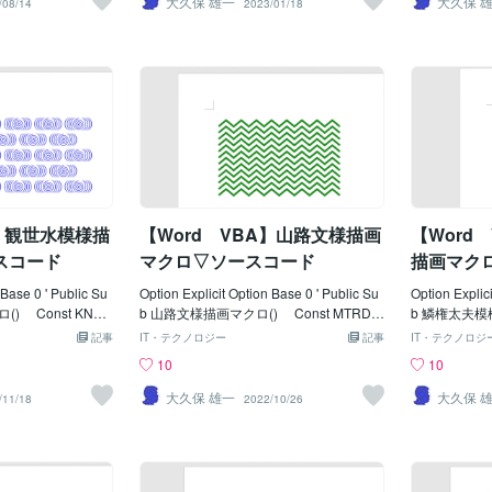
大久保 雄一
大久保 
/08/14
2023/01/18
IXHCOLS = 7
= 16 '楕円の半径 ' Const EL
.Text = "
IXHROWS = 4
LIMRAD = 100 '輪の半径 ' Co
rap = wdFin
t SIXHLNWE
nst ELLIRATE = 0.5 '楕円のＹ／
End Wit
-------------
Ｘ ' Const ELLILNWT = 1 '輪
While rngArea
--------------------------
郭線の太さ '------------------------------------
ngArea.Text 
er, Jp As Integer
--------------------------------------- Dim Ip As
lightColorI
p As Integer Dim i
Integer Dim intDxp As Integer, intDyp A
gArea.Highli
Dyp As Integer Di
s Integer Dim intEwd As Integer, intEht
Else rngAr
 intMyp As Integer
As Integer Dim sngAng As Single, lng
= wdBla
Dat(9, 1) As Single
Col(1) As Long ' lngCol(0) = vbBlack
Loop End S
As Single, db
'←輪郭
A】観世水模様描
【Word VBA】山路文様描画
【Word
スコード
マクロ▽ソースコード
描画マク
 Base 0 ' Public Su
Option Explicit Option Base 0 ' Public Su
Option Explic
KNZW
b 山路文様描画マクロ() Const MTRDL
b 鱗権太夫模様
画開始位置Ｘ Const
EFT = 80 '描画開始位置Ｘ Const
LGLEFT
記事
IT・テクノロジー
記事
IT・テクノロジ
= 100 ' Ｙ
MTRDTOPP = 90 ' Ｙ
Const S
10
10
LS = 5 '横/描画
' Const MTRDSWID = 30 '描画幅
Ｙ ' Con
OWS = 5 '縦/描
Const MTRDSHEI = 12 '描画高さ
'三角形幅 ' C
大久保 雄一
大久保 
/11/18
2022/10/26
ZWSWAN = 30
' Const MTRDHSPC = 12 '縦-間隔
'大きな三角山
st KNZWSWMG
Const MTRDCOLS = 8 '横/山の数
N2 = 4
数 Const KNZW
Const MTRDROWS = 12 '縦/描画数
'横-間隔 Cons
NZWSWMG) '円弧幅
' Const MTRDLNWE = 3.5 '線の太
IZ * (SCLG
(8 * KNZWSWMG)
さ '------------------------------------------------
SCLGHSPC = 