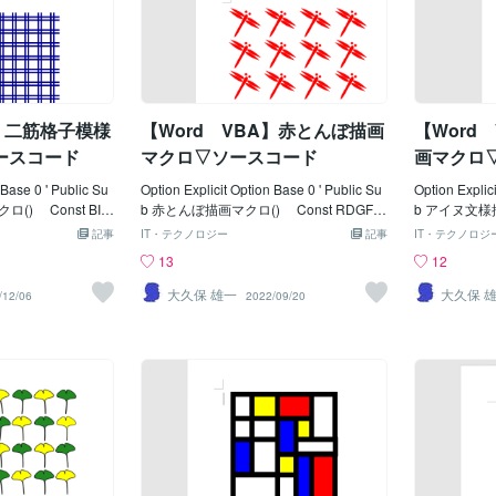
A】二筋格子模様
【Word VBA】赤とんぼ描画
【Word
ースコード
マクロ▽ソースコード
画マクロ
 Base 0 ' Public Su
Option Explicit Option Base 0 ' Public Su
Option Explic
st BIF
b 赤とんぼ描画マクロ() Const RDGFL
b アイヌ文様描
 '描画開始位置Ｘ
EFT = 90 '描画開始位置Ｘ Con
LEFT = 
記事
IT・テクノロジー
記事
IT・テクノロジ
OPP = 90 '
st RDGFTOPP = 90 '
t AINU
13
12
FUVSPC = 25
Ｙ ' Const RDGFVSPC = 70
' Const A
BIFUHSPC =
'描画間隔(横) Const RDGFHSPC = 60
曲線倍率 Co
大久保 雄一
大久保 
/12/06
2022/09/20
Const BIFU
'描画間隔(縦） Const RDGFCOL
'輪郭線の太さ '----
横格子数 Cons
S = 4 '横/描画数 Const RDGFR
----------------
= 7 '縦格子数 '
OWS = 3 '縦/描画数 ' Const RD
As Integer, 
NWT = 3 '線
GFBZM1 = 0.1 'ベジェ曲線倍率(胴)
s Integer, i
----------------------
Const RDGFBZM2 = 0.1 'ベジェ曲
as() As Sing
-------- Dim Ip As Inte
線倍率(羽） Const RDGFWGX1 = -14
m sngMax(1) 
m intEpt(1) As Inte
'胴と羽の距離Ｘ Const RDGFWGX2
ngle Dim var
s Integer Dim lng
= 14 Const RDGFWGY1 = 15 '胴
As Long '
l = RGB(0, 0, 13
と羽の距離Ｙ Const RDGFWGY2 = 21
Array(20.7, 19
###########
' Const RDGFEYX1 = -4 '胴と目
30.75, 7.2,