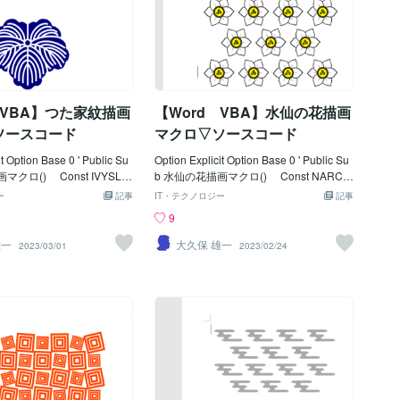
' Const SCLGCOLS = 3
ライン倍率 '-------------------------------------
onst SCLGROWS = 4
-------------------------------------- Dim Ip As
' Const SCLGLNWE
Integer, Jp As Integer Dim Kp As Intege
-------------------------
r Dim intDxp As Integer, intDyp As Inte
---------------------------------
ger Dim varPly As Variant Dim sngB
teger, Jp As Integer Dim K
as(
 VBA】つた家紋描画
【Word VBA】水仙の花描画
 Lp As Integer
ソースコード
マクロ▽ソースコード
it Option Base 0 ' Public Su
Option Explicit Option Base 0 ' Public Su
マクロ() Const IVYSLE
b 水仙の花描画マクロ() Const NARCL
0 '*描画開始位置Ｘ Co
EFT = 100 '描画開始位置Ｘ
ー
記事
IT・テクノロジー
記事
YSTOPP = 150 '
Const NARCTOPP = 100 '
9
t IVYSYOPS = 180
Ｙ ' Const NARCCOLS = 4
置補正値 Const IVYSC
'横/描画数 Const NARCROWS
雄一
大久保 雄一
2023/03/01
2023/02/24
8 '*真ん中の丸半径 Con
= 3 '縦/描画数 ' Const NARC
NWE = 4 '*線の太さ '---
VPIT = 70 '横/描画間隔 Const
-------------------------------------
NARCHPIT = 60 '縦/描画間隔 '
---- Dim Ip As Integer Dim
Const NARCBZMG = 0.2 'ベジ
r, Lp As Integer Dim intDx
ュ曲線描画倍率 Const NARCFRAD =
 intDyp As Integer Dim lng
(77.4 * NARCBZMG) '花びら Const
ong Dim sngBBas() As Sin
NARCGRAD = (90.1 * NARCBZMG)
() As Single Dim varBezi
'筋 Const NARCMRAD = 11 '中
im sngABas() As Single, s
側花びら半径 Const NARCORAD = 2