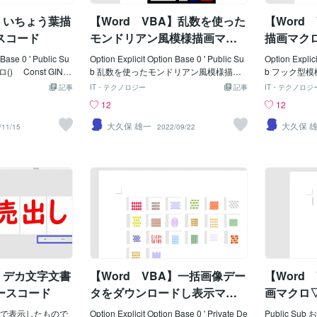
 intEpt(0) = BIF
玉の距離Ｘ Const RDGFEYX2 = 4
05, 35.55, -1
A】いちょう葉描
【Word VBA】乱数を使った
【Word
BIFULEFT + BIFUV
' Const RDGFEYY1 = -3 '胴と
目玉の距離Ｙ Const RDGFEYRD = 2.5
スコード
モンドリアン風模様描画マク
描画マク
ロ▽ソースコード
 Base 0 ' Public Su
Option Explicit Option Base 0 ' Public Su
Option Explic
GINK
b 乱数を使ったモンドリアン風模様描画
b フック型模様
'描画開始位置Ｘ C
マクロ() Const MODRLEFT = 90
OKLEFT
記事
IT・テクノロジー
記事
IT・テクノロジ
PP = 100 '
'描画開始位置Ｘ Const MODRTOPP =
置Ｘ Cons
12
12
KBZMG = 0.25
80 ' Ｙ ' Const M
' Ｙ '
' Const GIN
ODRWIDT = 200 '描画幅 Const M
KPMAG 
大久保 雄一
大久保 
/11/15
2022/09/22
 GINKBZMG '描画幅
ODRHEIG = 200 '描画高さ ' C
' Const H
84.54 * GINKBZM
onst MODRCOLS = 5 '最小マス数
'描画幅 Con
INKVPIT = (GI
（横） Const MODRROWS = 5
PMAG * 6 
横-間隔 Const G
'最小マス数（縦） ' Const MODRLN
SPC = HOO
BHEI + 5) '縦-間
WE = 10 '線の太さ ' Const MO
nst HOO
NKCOLS = 6
DRCLLM = 3 '色エリアの最大値
隔 Const
 GINKROWS =
'------------------------------------------------------
'横/描画数 C
 ' Const
--------------------- Dim Ip As Integer, Jp A
'縦/描画数
= 1 '線の太
s Integer Dim Kp As Integer Dim intL
NWE = 3
KWAVE = 20
nH(MODRCOLS) As Integer Dim intLn
------------------
--------------------
V(MODRROWS) As Integer Dim intRct
------------- 
A】デカ文字文書
【Word VBA】一括画像デー
【Word
------------- Dim Ip As
(MODRCOLS - 1, MODRROWS - 1, 4
ger Dim Kp A
er Dim Kp As Intege
ースコード
タをダウンロードし表示マク
画マクロ
er, intDyp As In
ロ▽ソースコード
で表示したもので
Option Explicit Option Base 0 ' Private De
Public Su