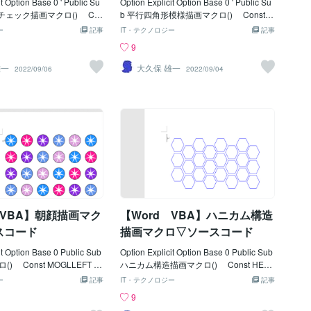
it Option Base 0 ' Public Su
Option Explicit Option Base 0 ' Public Su
ェック描画マクロ() Co
b 平行四角形模様描画マクロ() Const P
NLEFT = 100 '描
RLLLEFT = 90 '描画開始
ー
記事
IT・テクノロジー
記事
onst HLQNTOPP = 90
位置Ｘ Const PRLLTOPP = 80
9
Ｙ ' Co
' Ｙ ' Const PRL
NWIDT = 25 'ひし形
LSWID = 24 '描画幅 Const
雄一
大久保 雄一
2022/09/06
2022/09/04
 HLQNHEIG = 25
PRLLSHEI = 24 '描画高さ '
Const HLQNCOLS = 8
Const PRLLVSPC = -6 '横-
Const HLQNROW
間隔 Const PRLLHSPC = 0
画数 '--------------
'縦-間隔 Const PRLLCOLS = 10
-------------------------------------
'横/描画数 Const PRLLROWS = 7
 As Integer, Jp As Integer
'縦/描画数 ' Const PRLLL
 Integer, intDyp As Integer
NWE = 1.5 '線の太さ Const P
As Long ' lngCol = vbBl
RLLANGL = 0.5 '辺の傾き '--
←塗りつぶし色 For
-------------------------------------------------------
HLQNROWS - 1 intDyp =
------------------ Dim Ip As Integer, Jp As I
 HLQNHEIG * Jp For I
nteger Dim Kp As Integer,
 VBA】朝顔描画マク
【Word VBA】ハニカム構造
スコード
描画マクロ▽ソースコード
it Option Base 0 Public Sub
Option Explicit Option Base 0 Public Sub
LEFT =
ハニカム構造描画マクロ() Const HEXA
始位置Ｘ Const MOGLT
XCNT = 7 '横方向六角
ー
記事
IT・テクノロジー
記事
= 70 ' Ｙ '
形数 Const HEXAYCNT = 3
9
 = 36 'サイズ
'横方向六角形数 ' Const HEXA