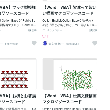
1.1, 35.55, -16.35, _
Dim Ip As Integer, Jp As Integer Dim K
 VBA】フック型模様
【Word VBA】皆違って皆い
p As Integer, Lp As Integer Dim i
ロ▽ソースコード
い描画マクロ▽ソースコード
it Option Base 0 ' Public Su
Option Explicit Option Base 0 '金子みすゞ
描画マクロ() Const HO
の詩『私と小鳥と鈴と』の一節より Publi
 = 100 '描画開始位
c Sub 皆違って皆いい描画マクロ() Co
ー
記事
IT・テクノロジー
記事
t HOOKTOPP = 100
nst KANELEFT = 80 '描画開始
11
 Const HOO
位置Ｘ Const KANETOPP = 80
= 5 'ポリライン倍率
' Ｙ ' Const KANEV
雄一
大久保 雄一
2022/09/03
2023/02/05
OOKSWID = HOOKPMAG
PIT = 75 '横-間隔 Const KA
st HOOKSHEI = HOOK
NEHPIT = 75 '縦-間隔 Cons
'描画高さ ' Const HOOKV
t KANECOLS = 4 '横/描画数
KPMAG * 1.5 '横-間隔 Co
Const KANEROWS = 3 '縦/描
KHSPC = 0 '縦-間
画数 ' Const KANELNWE = 1
 HOOKCOLS = 15
'線の太さ ' 'ベジエ曲線描画倍率
onst HOOKROWS = 5
Const KANEBZR顔 = 0.9 Const KANE
 ' Const HOOKL
BZR目 = 0.2 Const KANEBZR鼻 = -0.3
 '線の太さ '-------
Const KANEBZR口 = -0.25 '------------
-------------------------------------
-------------------------------------------------------
Dim Ip As Integer, Jp As Inte
-------- Dim Ip As Integer, Jp As Integer,
 VBA】お椀とお箸描
【Word VBA】松葉文様描画
s Integer,
Kp As Integer Dim Lp As Integer, intDlt
As Integer Dim intCxp As Integer, intCy
▽ソースコード
マクロ▽ソースコード
p As In
b お椀とお箸描画マクロ() Co
Option Explicit Option Base 0 ' Public Su