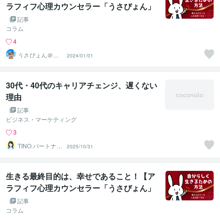
ラフィフ心理カウンセラー「うさぴょん」
のココナラ電話相談】
記事
コラム
4
うさぴょん＠癒
2024/01/01
し系アラフィフ
心寄り添い人
30代・40代のキャリアチェンジ、遅くない
理由
記事
ビジネス・マーケティング
3
TINO パートナー
2025/10/31
ズ
生きる最終目的は、幸せであること！【ア
ラフィフ心理カウンセラー「うさぴょん」
のココナラ電話相談】
記事
コラム