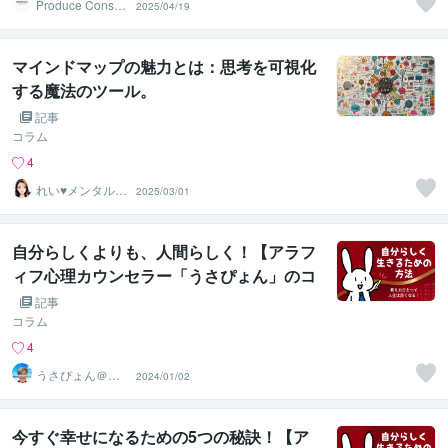
Produce Consult
2025/04/19
ing
マインドマップの魅力とは：思考を可視化
する魔法のツール。
記事
コラム
4
れい♥メンタルセ
2025/03/01
ラピスト
自分らしくよりも、人間らしく！【アラフ
ィフ心理カウンセラー「うさぴょん」のコ
コナラ電話相談】
記事
コラム
4
うさぴょん＠癒
2024/01/02
し系アラフィフ
心寄り添い人
今すぐ幸せになるための5つの秘訣！【ア