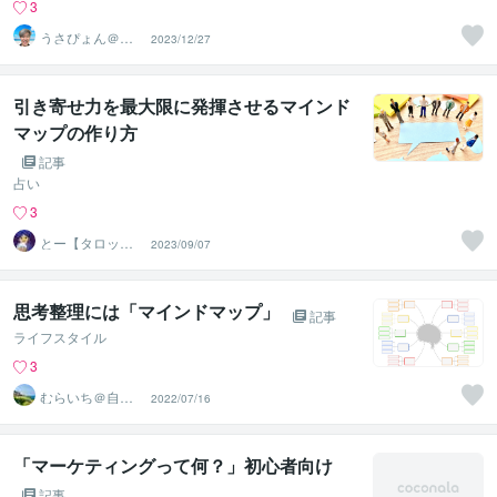
3
うさぴょん＠癒
2023/12/27
し系アラフィフ
心寄り添い人
引き寄せ力を最大限に発揮させるマインド
マップの作り方
記事
占い
3
とー【タロット
2023/09/07
占い×引き寄せ】
思考整理には「マインドマップ」
記事
ライフスタイル
3
むらいち＠自己
2022/07/16
啓発ライター
「マーケティングって何？」初心者向け
記事