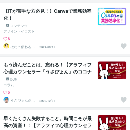
【ITが苦手な方必見！】Canvaで業務効率
化！
コンテンツ
デザイン・イラスト
6
はな＊伝わる形
2024/08/11
に整えるデザイ
ン秘書
もう済んだことは、忘れる！【アラフィフ
心理カウンセラー「うさぴょん」のココナ
ラ電話相談】
記事
コラム
5
うさぴょん＠癒
2023/12/31
し系アラフィフ
心寄り添い人
早くたくさん失敗すること。時間こそが最
高の資産！！【アラフィフ心理カウンセラ