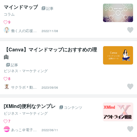
マインドマップ
記事
コラム
9
働く人の応援団
2022/11/08
Michiko：みちこ
さん
【Canva】マインドマップにおすすめの理
由
記事
ビジネス・マーケティング
8
サクラボ＊動画
2023/09/06
編集・アニメー
ション制作
[XMind]便利なテンプレ
コンテンツ
ビジネス・マーケティング
7
あっこ＠電子書
2022/06/11
籍