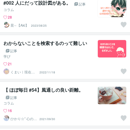
#002 人にだって設計図がある。
記事
コラム
28
晃∼【Aki】
2023/08/25
わからないことを検索するのって難しい
記事
学び
21
くまい｜現在お
2022/11/18
休み中
【 ほぼ毎日 #54】風通しの良い距離。
記事
コラム
16
ひかり☆” 心の休
2021/09/30
憩室