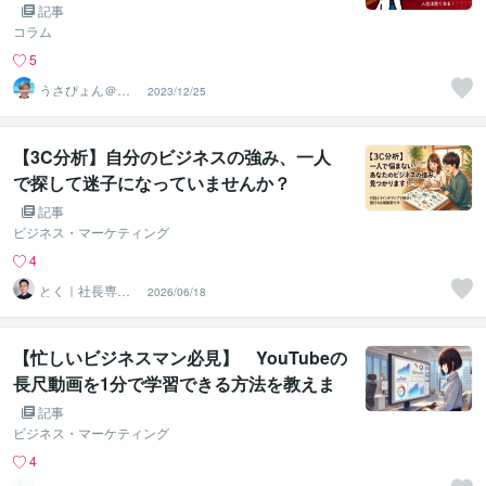
ー「うさぴょん」のココナラ電話相談】
記事
コラム
5
うさぴょん＠癒
2023/12/25
し系アラフィフ
心寄り添い人
【3C分析】自分のビジネスの強み、一人
で探して迷子になっていませんか？
記事
ビジネス・マーケティング
4
とく｜社長専属
2026/06/18
の壁打ち相手｜
直感を戦略へ
【忙しいビジネスマン必見】 YouTubeの
長尺動画を1分で学習できる方法を教えま
す
記事
ビジネス・マーケティング
4