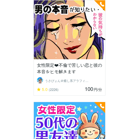
女性限定❤️不倫で苦しい恋と彼の
本音をヒモ解きます
うさぴょん＠癒し系アラフィフ心寄り添い人
100
5.0
円
/分
(2226)