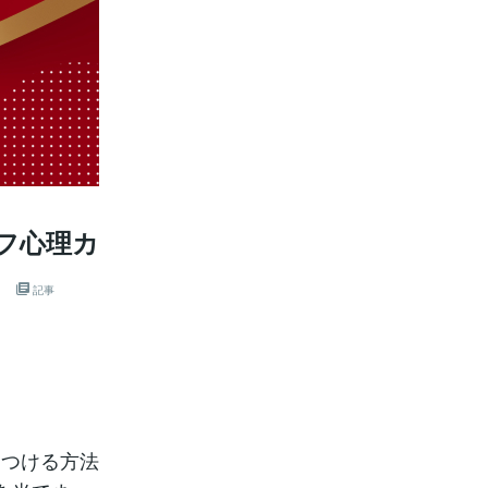
フ心理カ
】
記事
見つける方法