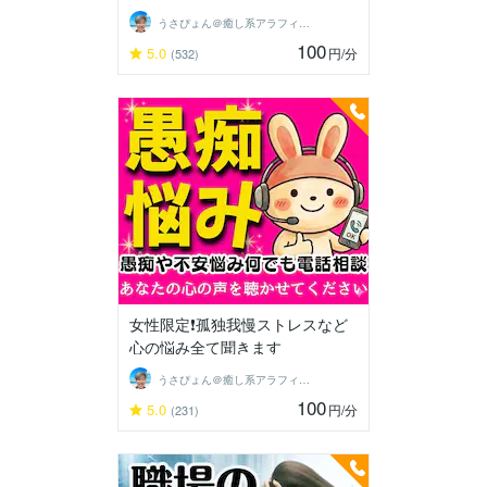
うさぴょん＠癒し系アラフィフ心寄り添い人
100
5.0
円
/分
(532)
女性限定❗孤独我慢ストレスなど
心の悩み全て聞きます
うさぴょん＠癒し系アラフィフ心寄り添い人
100
5.0
円
/分
(231)