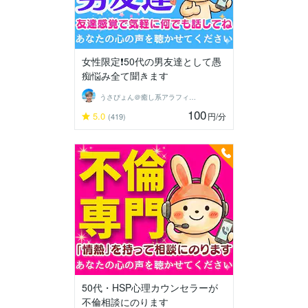
女性限定❗50代の男友達として愚
痴悩み全て聞きます
うさぴょん＠癒し系アラフィフ心寄り添い人
100
5.0
円
/分
(419)
50代・HSP心理カウンセラーが
不倫相談にのります