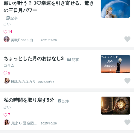
願いが叶う？☽♡幸運を引き寄せる、驚き
の三日月パワー
記事
占い
14
美咲Rose✨白魔
2021/07/29
術成就協会✨
ちょっとした月のおはなし3
記事
コラム
9
日詠みのユカリ
2024/09/15
私の時間を取り戻す5分
記事
占い
7
月詠 ☪︎ 運命図書
2025/10/26
館の司書