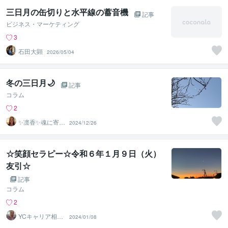
三日月の缶切りと水平線の蓄音機
記事
ビジネス・マーケティング
3
石田大顕
2026/05/04
冬の三日月🌙
記事
コラム
2
✨凛香✨魂に寄り
2024/12/26
添う癒しボイス
届けます✨
☆笑顔セラピー☆令和６年１月９日（火）
友引☆
記事
コラム
2
YCキャリア相談
2024/01/08
室