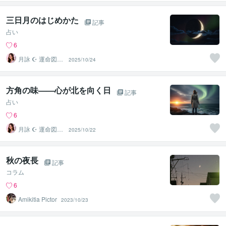
三日月のはじめかた
記事
占い
6
月詠 ☪︎ 運命図書
2025/10/24
館の司書
方角の味——心が北を向く日
記事
占い
6
月詠 ☪︎ 運命図書
2025/10/22
館の司書
秋の夜長
記事
コラム
6
Amikitia Pictor
2023/10/23