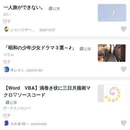
一人旅ができない。
記事
占い
7
シャハラザード
2024/10/07
沙織
「昭和の少年少女ドラマ３選～♪」
記事
コラム
7
李レオン
2024/01/22
【Word VBA】渦巻き状に三日月描画マ
クロ▽ソースコード
記事
IT・テクノロジー
7
大久保 雄一
2022/03/28