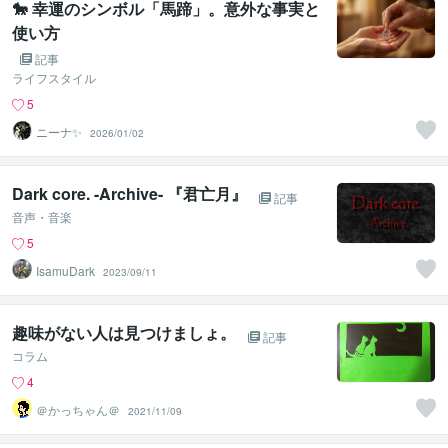
🐎 幸運のシンボル「馬蹄」。意外な事実と
使い方
記事
ライフスタイル
5
ニーナ✨️
2026/01/02
Dark core. -Archive- 『君亡月』
記事
音声・音楽
5
IsamuDark
2023/09/11
趣味がない人は見つけましょ。
記事
コラム
4
＠かっちゃん＠
2021/11/09