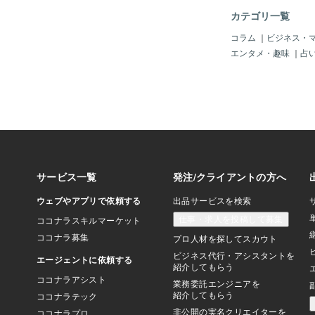
問題を抱えている人は
カテゴリ一覧
いところもある。骨に
ついては効果は高いが
コラム
｜
ビジネス・
らかの痛みを抱えてい
エンタメ・趣味
｜
占
運動を提案する必要性
ち】何かに捕まり行う
【つま先立ち】足の指
に握り込まないように
ましょう【スクワット
人は何かに捕まって行
う〜参照〜藤田 博曉
運動療法.日本内科学会雑
生労働省：骨粗鬆症の
活