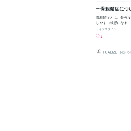
の構成要素であり、骨
〜骨粗鬆症につ
要な役割を果たします
質源として、鶏肉、魚
骨粗鬆症とは、骨強度
種子などを摂取しまし
しやすい状態になるこ
パク質摂取は骨粗鬆症
は、骨量の指標となる
す。 ビタミンKビタ
ライフスタイル
構造など「骨質」の２
し、骨粗鬆症の予防に
2
決まります。骨量は成
します。ビタミンKを
歳頃に最大骨量に達し
しては、ケール、ほう
的安定に推移した後、
ツ、ブロッコリーなど
FUALIZE
2024/04
ます。特に女性におい
ります。これらの食品
骨量が減少しやすくな
ることで、ビタミンK
症に対する効果的な運
しょう。 マグネシウ
刺激が乏しいなかでは
ムと亜鉛は、骨の健康
常刺激では骨は維持さ
重要なミネラルです。
しかし、少し強い刺激
まわりの種、アーモン
り、細胞は生理学的に
ん草などの食品から摂
行われる」という理論は
は牡蠣、赤身の肉、豆
てよく知られている。
多く含まれています。
る細胞には力学的な刺
をバランスよく摂取す
とを示している。論文
康をサポートしましょ
足ジャンプの衝撃運動
イン制限高い塩分摂取
ころ大腿骨近位部（股
ン摂取は、カルシウム
皮質骨密度・海綿骨骨
報告している。しかし