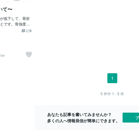
要な量を取る
の修復と成長に重
シウムやビタミンDの摂取が必要。 また
す。ビタミン
いて〜
。健康なタンパク
日光を浴びるとカルシウムの吸収率を高
ために、必要
、豆類、ナッツ、
める ビタミンDが皮膚でつくられ骨を丈
が低下して、骨折
15〜30分
ょう。適度なタン
夫にします。 骨は強度を保つために 性ホ
とです。骨強度
動不足解消、
の予防に役立ちま
ルモンの働きによって 常につくり替えら
「骨密度」と骨の
っと外をお散
ミンKは骨形成に関与
記事
れています。 しかし、性ホルモンが減少
つの要因によって
か。くれぐれ
重要な役割を果た
する50歳前後 特に女性は閉経後、急激に
長期に増加し、20
症状には気を
豊富に含む食品と
骨量が低下することに。 50歳以上の女性
ます。その後比較
ごしください
れん草、キャベ
の24％ 80歳以上の女性の約半数が 骨粗
加齢に伴い減少し
の緑黄色野菜があ
鬆症と推測されるデータも。 骨粗鬆症予
/04
ては、閉経に伴い
を食事に取り入れ
防に大切なことは 骨量が最も高まる20歳
ります。〜骨粗鬆
の摂取を増やしま
頃までに骨量を高め 50歳以降の骨量低下
動〜「骨組織は、
ムと亜鉛マグネシウ
を食い止めること。 当サロンに来店され
萎縮を起こし、通
を維持するために
る20歳前後の方も 多くいらっしゃいます
1
れる程度である。
マグネシウムはひ
ので 若い段階から食生活や運動など 美容
を与えることによ
ド、大豆、ほうれ
健康の意識を高く持っていただけるよう
活性化して増殖が
取できます。亜鉛
に お伝えしていければと思っています。
5
件中
1 - 5
件
Wolffの法則とし
類、ナッツなどに
そのため、骨を作
これらのミネラル
激が重要であるこ
ることで、骨の健
によると50回の片
あなたも記事を書いてみませんか？
う。塩分やカフェ
ブ
を１年間行ったと
多くの人へ情報発信が簡単にできます。
や過剰なカフェイ
関節の場所）の骨
の排泄を
密度が上昇したと
ながら、健康上の