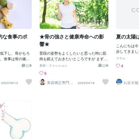
的な食事のポ
★骨の強さと健康寿命への影
夏の太陽
響★
こんにちは今
歩してきまし
低下し、骨がもろ
普段の姿勢をよくしたいと思った時に筋
るとマスクで
。食事は骨の健康
肉も鍛えておきたいところですが まず骨
コラム
ますね…でも
適切な栄養摂取は
がしっかり丈夫で整っていないと いけな
4
記事
美容・ファッション
記事
ュすることや
に役立ちます。こ
いですよね。 丈夫な足腰を維持して 健康
6
体にとってと
症に効果的な食事
寿命を延ばすためには 強い骨や十分な筋
肌の天敵…な
紹介します。カル
肉 滑らかに動く関節が必要不可欠。 いく
美容矯正専門店
お豆大福
2023/06/13
2023/04/18
が、全く浴び
ウェミアス
の主要な成分であ
つになっても自分の脚で歩ける体を維持
人間は、陽の
ために不可欠で
し 寝たきりを回避したいですよね。 また
ミンD」を作
ウム摂取量を増や
大きな病気にかかることなく 元気に過ご
タミンＤ、強
乳、チーズ、ヨー
したいと皆さん望まれています。 誰もが
大切。カルシ
緑黄色野菜（ほう
抱くこのような願いをかなえるためには
きがあります
）などの食品を取
健康寿命を延ばすことが不可欠に。 健康
っても、骨に
、カルシウムの吸
寿命を延ばすためには もちろん筋肉も脳
いですもんね
タミンDを含む食
も重要であることに 違いはありませんが
がんを予防す
ュルーム、卵黄）
欠かせない重要な要素の1つに骨がありま
ています。ビ
ク質タンパク質は骨
す。 骨を強くするには適度な運動と カル