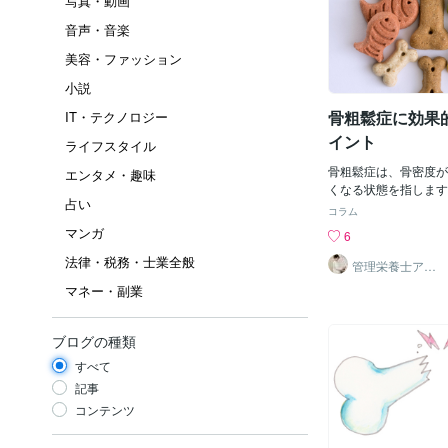
写真・動画
音声・音楽
美容・ファッション
小説
骨粗鬆症に効果
IT・テクノロジー
イント
ライフスタイル
骨粗鬆症は、骨密度が
エンタメ・趣味
くなる状態を指します
占い
に重要な要素であり、
コラム
骨粗鬆症の予防や管理
マンガ
6
のブログでは、骨粗鬆
法律・税務・士業全般
のポイントについてご
管理栄養士アオ
イ 村中一帆ママ
シウムカルシウムは骨
マネー・副業
が楽する食
り、骨密度を維持する
す。食事からのカルシ
すために、乳製品（牛
ブログの種類
グルト）や大豆製品、
すべて
れん草、ブロッコリー
り入れましょう。また
記事
収を助けるために、ビ
コンテンツ
品（サーモン、マッシ
も重要です。 タンパ