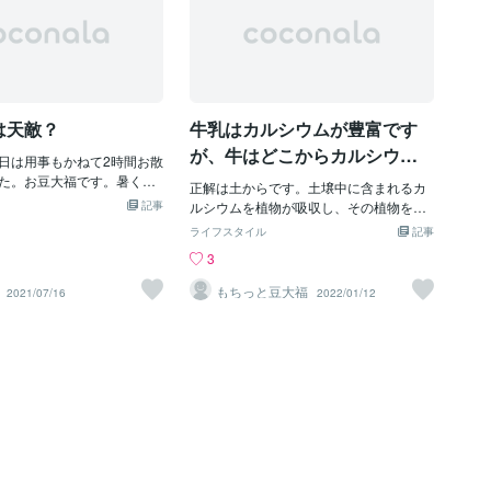
は天敵？
牛乳はカルシウムが豊富です
が、牛はどこからカルシウム
日は用事もかねて2時間お散
を摂っているのでしょうか？
た。お豆大福です。暑くな
正解は土からです。土壌中に含まれるカ
の外出はつらいものがあり
記事
ルシウムを植物が吸収し、その植物を牛
外の風を感じてリフレッシ
が食べることでカルシウムを取り入れて
ライフスタイル
記事
、太陽の光を浴びること身
います。骨を強くするためには牛乳や乳
3
ても大切。夏の太陽は、お
製品からカルシウムを摂ることがよいと
んてことも良く聞きます
されていますが、カルシウムは野菜から
もちっと豆大福
2021/07/16
2022/01/12
ないのはよくありません。
とったほうが良いのです。動物性タンパ
光を浴びることで、「ビタ
ク質を多く取る国ほどhip fracture(大腿骨
ることができます。このビ
近位部骨折）が多いという調査がありま
い「骨」を作るのにとても
す。また、カルシウム摂取量が多い国ほ
ウムを吸収しやすくする働
どhip fracture(大腿骨近位部骨折）が多い
。せっかくカルシウムをと
という調査もあります。これはカルシウ
吸収されなければ意味が無
ムのパラドクスと呼ばれている現象で、
…また、最近はいくつかの
カルシウム摂取量が多いアメリカ、カナ
ることにも効果的といわれ
ダ、ノルウェー、スウェーデン、オース
タミンDは、食事だけで必
トラリア、ニュージーランドでは大腿骨