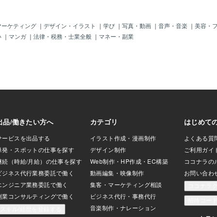
なかなか継続し難
対する衝撃運動に
、超高齢な方や何
マーケティング
｜
デザイン・イラスト
｜
学び
｜
写真・動画
｜
音声・音楽
｜
美容・
る人などには別の
い
｜
マンガ
｜
法律・税務・士業全般
｜
マネー・副業
がある。【片足立
といいでしょう
が「グー」のよう
何かに捕まり行い
】ふらつきがある
うといいでしょ
：骨粗鬆症に対する
誌 111 巻 4 号厚
予防のための食生