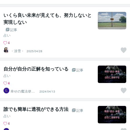
いくら良い未来が見えても、努力しないと
実現しない
記事
占い
4
・淡雪・
2025/04/28
自分が自分の正解を知っている
記事
占い
4
幸せの魔法使い
2024/04/13
☆まみ
誰でも簡単に透視ができる方法
記事
占い
4