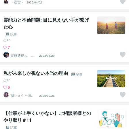
・淡雪・
2025/04/02
霊能力と不倫問題: 目に見えない手が繋げ
た心
記事
占い
7
霊感透視人 横
2023/06/29
嶋竜神
私が未来しか視ない本当の理由
記事
占い
6
湖々まう＊魂の
2026/02/26
セラピスト＊カ
ウンセラー
【仕事が上手くいかない】ご相談者様との
やり取り＃11
記事