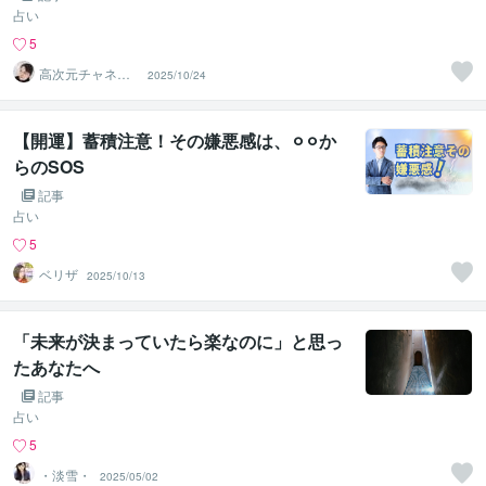
占い
5
高次元チャネリ
2025/10/24
ング★ユキ7773
【開運】蓄積注意！その嫌悪感は、⚪︎⚪︎か
らのSOS
記事
占い
5
ベリザ
2025/10/13
「未来が決まっていたら楽なのに」と思っ
たあなたへ
記事
占い
5
・淡雪・
2025/05/02