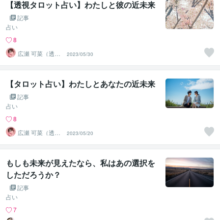
【透視タロット占い】わたしと彼の近未来
記事
占い
8
広瀬 可菜（透視
2023/05/30
タロット⭐占い
師）
【タロット占い】わたしとあなたの近未来
記事
占い
8
広瀬 可菜（透視
2023/05/20
タロット⭐占い
師）
もしも未来が見えたなら、私はあの選択を
しただろうか？
記事
占い
7