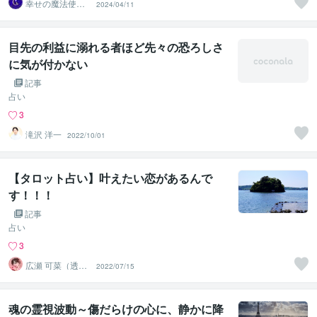
幸せの魔法使い
2024/04/11
☆まみ
目先の利益に溺れる者ほど先々の恐ろしさ
に気が付かない
記事
占い
3
滝沢 洋一
2022/10/01
【タロット占い】叶えたい恋があるんで
す！！！
記事
占い
3
広瀬 可菜（透視
2022/07/15
タロット⭐占い
師）
魂の霊視波動～傷だらけの心に、静かに降