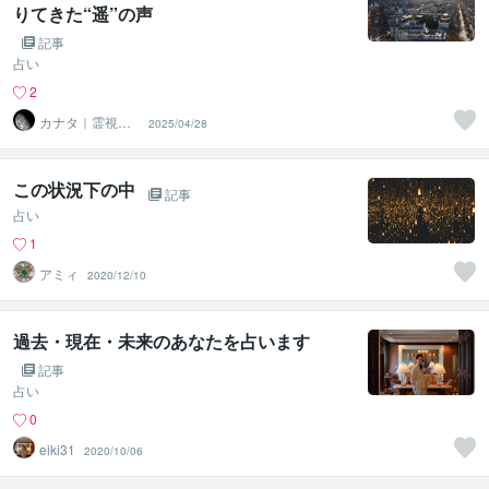
りてきた“遥”の声
記事
占い
2
カナタ｜霊視鑑
2025/04/28
定師
この状況下の中
記事
占い
1
アミィ
2020/12/10
過去・現在・未来のあなたを占います
記事
占い
0
eiki31
2020/10/06