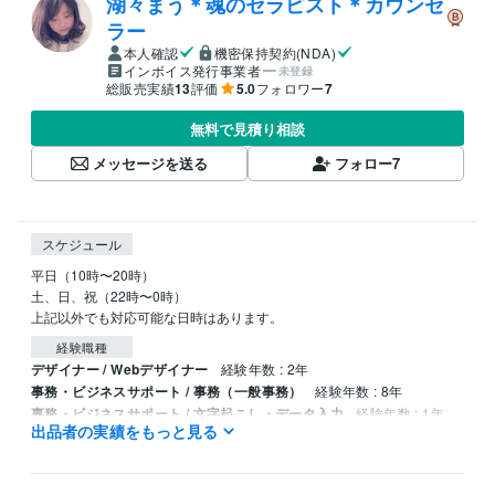
湖々まう＊魂のセラピスト＊カウンセ
ラー
本人確認
機密保持契約(NDA)
インボイス発行事業者
未登録
総販売実績
13
評価
5.0
フォロワー
7
無料で見積り相談
メッセージを送る
フォロー
7
スケジュール
平日（10時〜20時）

土、日、祝（22時〜0時）

上記以外でも対応可能な日時はあります。
経験職種
デザイナー / Webデザイナー
経験年数 : 2年
事務・ビジネスサポート / 事務（一般事務）
経験年数 : 8年
事務・ビジネスサポート / 文字起こし・データ入力
経験年数 : 1年
出品者の実績をもっと見る
物流・購買 / 調達・購買
経験年数 : 2年
資格・検定