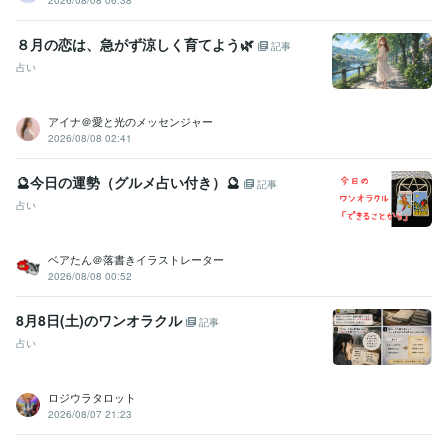
８月の恋は、急がず涼しく育てよう🌿
記事
占い
アイナ＠愛と光のメッセンジャー
2026/08/08 02:41
🔮今日の運勢（グルメ占い付き）🔮
記事
占い
ベアたん＠落書きイラストレーター
2026/08/08 00:52
8月8日(土)のワンオラクル
記事
占い
ロジウラタロット
2026/08/07 21:23