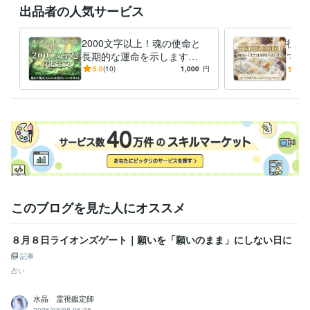
上級心理カウンセラー
取得年 : 2023年
出品者の人気サービス
ビジネス・クリエイティブツール
WordPress:6年
Excel:25年
PowerPoint:20年
Word:25年
2000文字以上！魂の使命と
往復
Adobe Photoshop:10年
CapCut:2年
InShot:2年
Adobe Illustrator:10年
長期的な運命を示します
で3
Dreamweaver:10年
ibisPaint:1年
【人生の地図】生まれ持った
を依
5.0
(10)
1,000
円
5.0
使命と数十年先の未来を紐解
メッ
得意分野
く
占い
タロット占い
このブログを見た人にオススメ
８月８日ライオンズゲート｜願いを「願いのまま」にしない日に
記事
占い
水晶 霊視鑑定師
2026/08/08 06:38