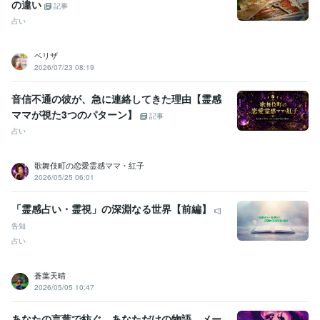
の違い
記事
占い
ベリザ
2026/07/23 08:19
音信不通の彼が、急に連絡してきた理由【霊感
ママが視た3つのパターン】
記事
占い
歌舞伎町の恋愛霊感ママ・紅子
2026/05/25 06:01
「霊感占い・霊視」の深淵なる世界【前編】
告知
占い
蒼葉天晴
2026/05/05 10:47
あなたの言葉で紡ぐ、あなただけの物語。メー