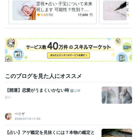
開運
霊視✴︎占い 子宝について未来
2回
人間関係
仕事
ビジネス
企業顧問
不倫
コンサル
恋愛
視します 可能性？性別？性
のメ
話し相手
愚痴
子供
格？子供の将来？未来を少し
透視
5.0
(170)
17,000
円
5.0
覗きましょう
う変
このブログを見た人にオススメ
【開運】恋愛がうまくいかない時
記事
占い
ベリザ
2026/07/19 11:53
【占い】アゲ鑑定を見抜くには？本物の鑑定と