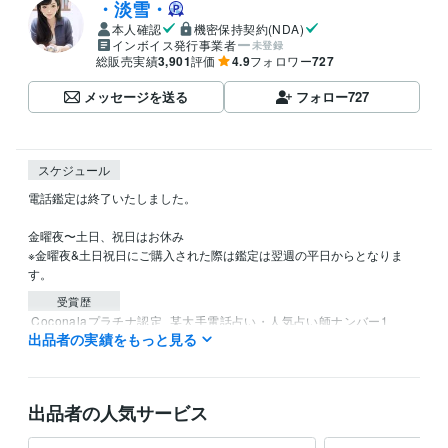
・淡雪・
本人確認
機密保持契約(NDA)
インボイス発行事業者
未登録
総販売実績
3,901
評価
4.9
フォロワー
727
メッセージを送る
フォロー
727
スケジュール
電話鑑定は終了いたしました。

金曜夜〜土日、祝日はお休み

※金曜夜&土日祝日にご購入された際は鑑定は翌週の平日からとなりま
す。
受賞歴
 Coconalaプラチナ認定
某大手電話占い・人気占い師ナンバー1
出品者の実績をもっと見る
得意分野
占い
霊感・霊視占い、ヒーリング
恋愛
仕事
未来
過去
人生相談
金運
守護霊
開運
除霊
出品者の人気サービス
子宝
悩み相談・カウンセリング
経営、仕事、恋愛、結婚、不倫、金運、