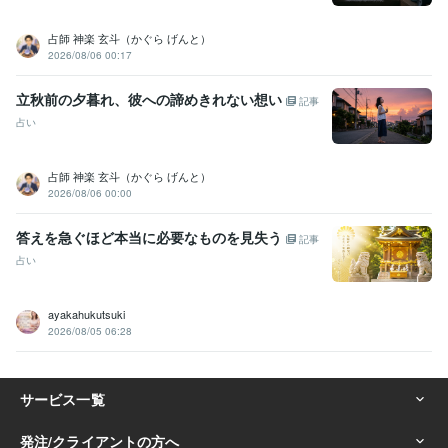
占師 神楽 玄斗（かぐら げんと）
2026/08/06 00:17
立秋前の夕暮れ、彼への諦めきれない想い
記事
占い
占師 神楽 玄斗（かぐら げんと）
2026/08/06 00:00
答えを急ぐほど本当に必要なものを見失う
記事
占い
ayakahukutsuki
2026/08/05 06:28