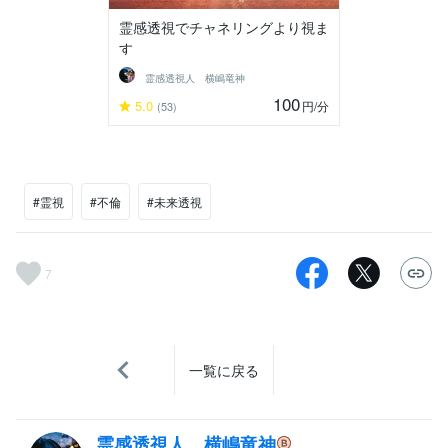
霊感透視でチャネリングより視ま
す
霊感透視人 横嶋竜神
100
5.0
円
/分
(53)
#霊視
#不倫
#未来透視
7
一覧に戻る
霊感透視人 横嶋竜神