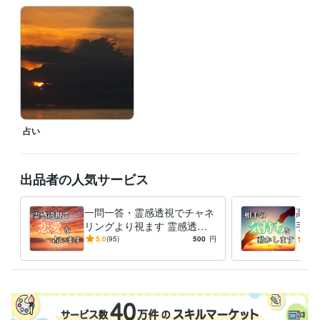
職歴
占い工房
1984年1月 ~ 現在
受賞歴
霊視による癒しと生命力の関係
霊視とスピリチュアルを活用して前
に進むために
資格・検定
認定スピリチュアルカウンセラー
取得年 : 1996年
占い
プログラミング言語・フレームワーク
C#:3年
Ruby:3年
出品者の人気サービス
ビジネス・クリエイティブツール
Streamlabs OBS:6年
OBS Studio:8年
STUDIO:2年
一問一答・霊感透視でチャネ
高次
得意分野
リングより視ます 霊感透視
手思
占い
メールによる霊視鑑定
電話による霊視鑑定
で人間関係、恋愛、仕事の悩
霊視
5.0
(95)
500
円
4.9
恋愛
ビジネス
復縁
片思い
仕事
起業
不倫
出会い
結婚
みに対応いたします
手の
霊視
学歴
専修大学法学部
2000年3月 ~ 2004年2月