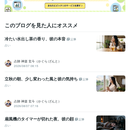
語学力
英語
日常会話レベル
このブログを見た人にオススメ
冷たい水出し茶の香り、彼の本音
記事
占い
占師 神楽 玄斗（かぐら げんと）
2026/08/07 08:15
立秋の朝、少し変わった風と彼の気持ち
記事
占い
占師 神楽 玄斗（かぐら げんと）
2026/08/07 07:16
扇風機のタイマーが切れた夜、彼の顔
記事
占い