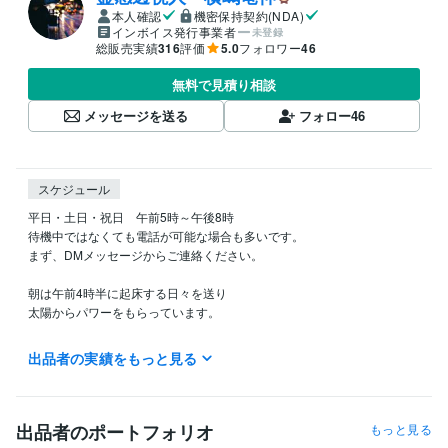
本人確認
機密保持契約(NDA)
インボイス発行事業者
未登録
総販売実績
316
評価
5.0
フォロワー
46
無料で見積り相談
メッセージを送る
フォロー
46
スケジュール
平日・土日・祝日　午前5時～午後8時

待機中ではなくても電話が可能な場合も多いです。

まず、DMメッセージからご連絡ください。

朝は午前4時半に起床する日々を送り

太陽からパワーをもらっています。

朝の鑑定には特に波動の同調が高まるので、電話鑑定もとても鋭いもの
出品者の実績をもっと見る
になると評判です。
経験職種
ライフスタイル・その他 / 占い師
経験年数 : 30年
出品者のポートフォリオ
もっと見る