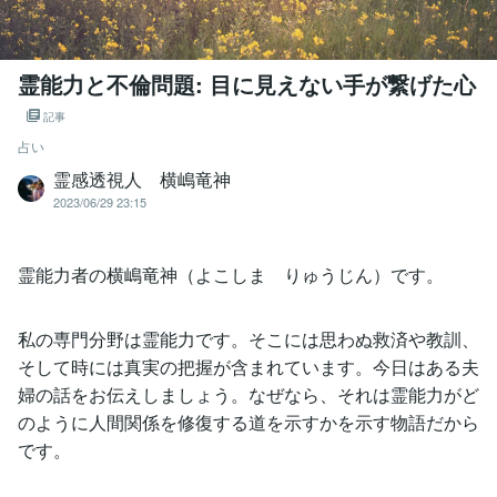
霊能力と不倫問題: 目に見えない手が繋げた心
記事
占い
霊感透視人 横嶋竜神
2023/06/29 23:15
霊能力者の横嶋竜神（よこしま りゅうじん）です。
私の専門分野は霊能力です。そこには思わぬ救済や教訓、
そして時には真実の把握が含まれています。今日はある夫
婦の話をお伝えしましょう。なぜなら、それは霊能力がど
のように人間関係を修復する道を示すかを示す物語だから
です。