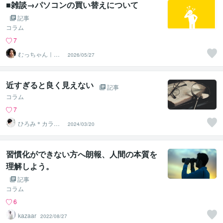
■雑談→パソコンの買い替えについて
記事
コラム
7
むっちゃん｜元
2026/05/27
ホテリエ
近すぎると良く見えない
記事
コラム
7
ひろみ＊カラー
2024/03/20
リーディング
習慣化ができない方へ朗報、人間の本質を
理解しよう。
記事
コラム
6
kazaar
2022/08/27