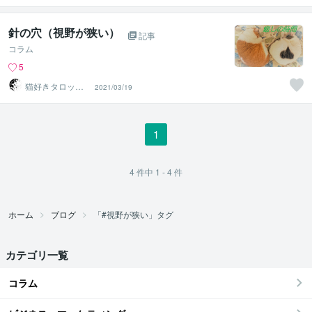
針の穴（視野が狭い）
記事
コラム
5
猫好きタロット
2021/03/19
占い師 岩沙杏
果
1
4
件中
1 - 4
件
ホーム
ブログ
「#視野が狭い」タグ
カテゴリ一覧
コラム