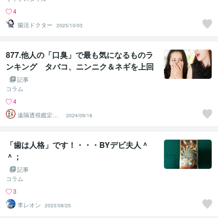
4
腸活ドクター
2025/10/03
877.他人の「口臭」で最も気になるものラ
ンキング タバコ、ニンニク＆ネギを上回
った1位は？
記事
コラム
4
遠隔透視鑑定
2024/09/16
師・すずか✡
「歯は人格」です！・・・BYデビ夫人＾
＾；
記事
コラム
3
李レオン
2023/08/25