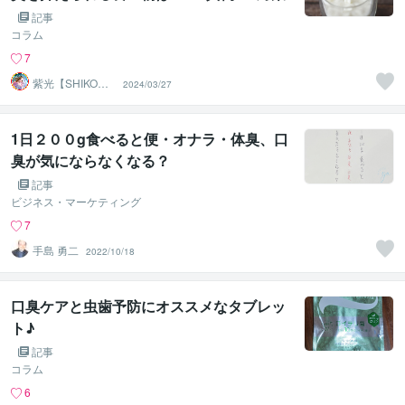
を歯科医師に聞いてみた
記事
コラム
7
紫光【SHIKO】
2024/03/27
遠隔透視鑑定士
1日２００g食べると便・オナラ・体臭、口
臭が気にならなくなる？
記事
ビジネス・マーケティング
7
手島 勇二
2022/10/18
口臭ケアと虫歯予防にオススメなタブレッ
ト♪
記事
コラム
6