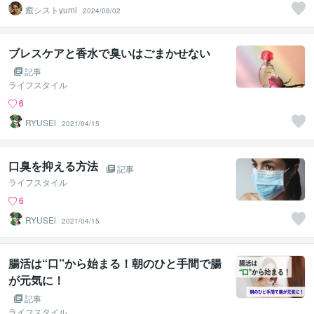
癒シストyumi
2024/08/02
ブレスケアと香水で臭いはごまかせない
記事
ライフスタイル
6
RYUSEl
2021/04/15
口臭を抑える方法
記事
ライフスタイル
6
RYUSEl
2021/04/15
腸活は“口”から始まる！朝のひと手間で腸
が元気に！
記事
ライフスタイル