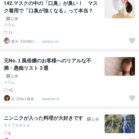
142.マスクの中の「口臭」が臭い！ マス
ク着用で「口臭が強くなる」って本当？
記事
コラム
11
紫光【SHIKO】
2023/01/31
遠隔透視鑑定士
元No.１風俗嬢のお客様へのリアルな不
満・愚痴リスト３選
記事
コラム
10
礼 元No1風俗嬢･
2026/04/15
精神保健福祉士
ニンニクが入った料理が大好きです
記事
ライフスタイル
9