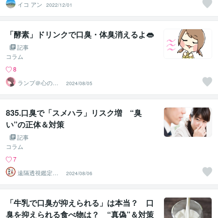
イコ アン
2022/12/01
「酵素」ドリンクで口臭・体臭消えるよ👄
記事
コラム
8
ランプ＠心のお
2024/08/05
悩み解決専門家
835.口臭で「スメハラ」リスク増 “臭
い”の正体＆対策
記事
コラム
7
遠隔透視鑑定
2024/08/06
師・すずか✡
「牛乳で口臭が抑えられる」は本当？ 口
臭を抑えられる食べ物は？ “真偽”＆対策