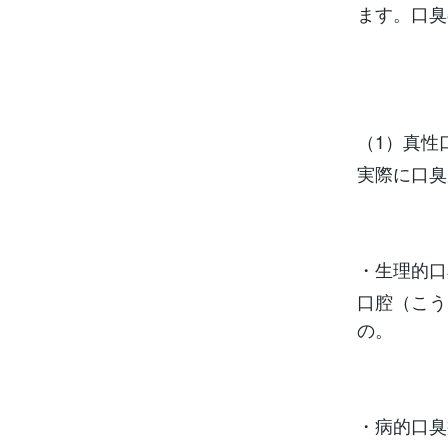
ます。口臭
（1）真性
実際に口臭
・生理的口
口腔（こう
の。
・病的口臭