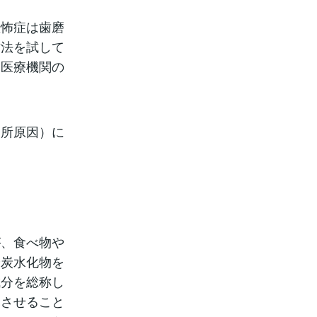
恐怖症は歯磨
方法を試して
門医療機関の
局所原因）に
が、食べ物や
や炭水化物を
成分を総称し
痺させること