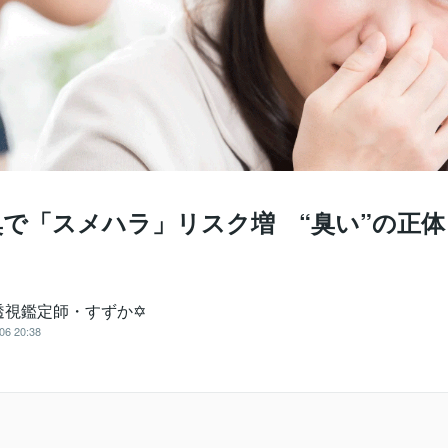
口臭で「スメハラ」リスク増 “臭い”の正
透視鑑定師・すずか✡
06 20:38