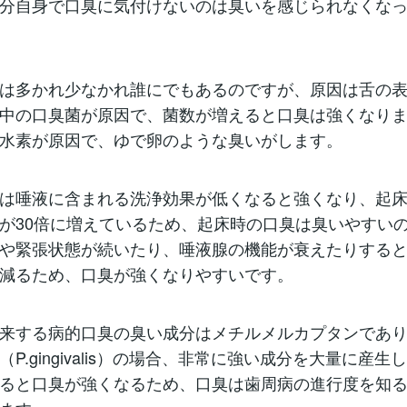
分自身で口臭に気付けないのは臭いを感じられなくな
は多かれ少なかれ誰にでもあるのですが、原因は舌の
中の口臭菌が原因で、菌数が増えると口臭は強くなり
水素が原因で、ゆで卵のような臭いがします。
は唾液に含まれる洗浄効果が低くなると強くなり、起
が30倍に増えているため、起床時の口臭は臭いやすい
や緊張状態が続いたり、唾液腺の機能が衰えたりする
減るため、口臭が強くなりやすいです。
来する病的口臭の臭い成分はメチルメルカプタンであ
P.gingivalis）の場合、非常に強い成分を大量に産
ると口臭が強くなるため、口臭は歯周病の進行度を知