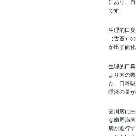
にあり、自
です。
生理的口臭
（舌苔）の
が出す硫化
生理的口臭
より菌の数
た、口呼吸
唾液の量が
歯周病に由
な歯周病菌（
病が進行す