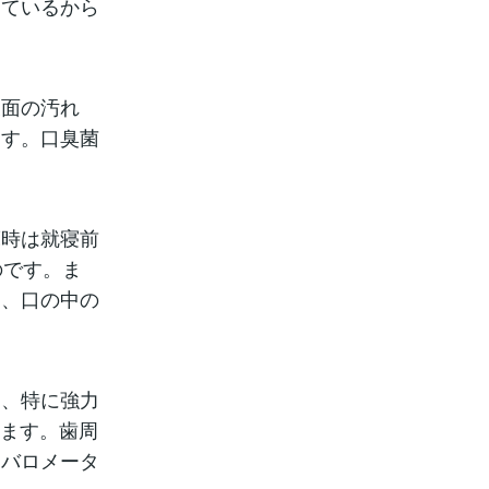
っているから
表面の汚れ
ます。口臭菌
床時は就寝前
のです。ま
と、口の中の
り、特に強力
生します。歯周
るバロメータ