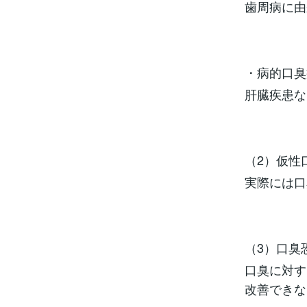
歯周病に由
・病的口臭
肝臓疾患な
（2）仮性
実際には口
（3）口臭
口臭に対す
改善できな