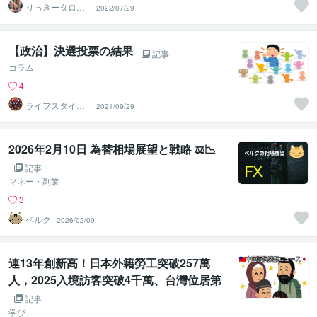
りっきータロッ
2022/07/29
ト
【政治】決選投票の結果
記事
コラム
4
ライフスタイル
2021/09/29
速報 ヴォイド
2026年2月10日 為替相場展望と戦略 ⚖️📉
記事
マネー・副業
3
ベルク
2026/02/09
連13年創新高！日本外籍勞工突破257萬
人，2025入境訪客突破4千萬、台灣位居第
三
記事
学び