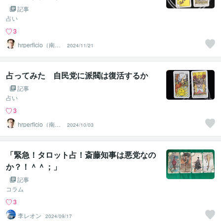
記事
占い
3
hrperficio（南仙
2024/11/21
台の父）
占ってみた 自民党に派閥は復活するか
記事
占い
3
hrperficio（南仙
2024/10/03
台の父）
「緊急！タロット占！斎藤知事は悪党なの
か？！＾＾；」
記事
コラム
3
李レオン
2024/09/17