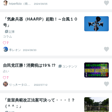
hrperficio（南仙
2024/09/05
台の父）
「気象兵器（HAARP）起動！～台風１０
号」
記事
コラム
7
李レオン
2024/08/30
自民党圧勝 ! 消費税は19％ !?
コンテンツ
占い
7
りっきータロッ
2022/07/12
ト
「皇室典範改正法案可決って・・・！？
（＾＾；」