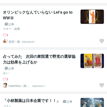
オリンピックなんていらない Let's go to
WWⅢ
記事
マネー・副業
3
真実一路
2024/04/21
占ってみた 次回の衆院選で野党の選挙協
力は効果を上げるか
記事
占い
3
hrperficio（南仙
2024/04/11
台の父）
「小林製薬は日本企業です！！」
記事
コラム