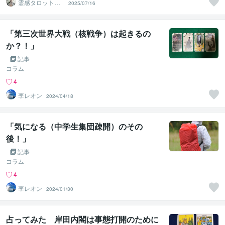
霊感タロット占
2025/07/16
い師 ❄️氷高❄️
「第三次世界大戦（核戦争）は起きるの
か？！」
記事
コラム
4
李レオン
2024/04/18
「気になる（中学生集団疎開）のその
後！」
記事
コラム
4
李レオン
2024/01/30
占ってみた 岸田内閣は事態打開のために