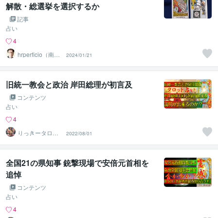
解散・総選挙を選択するか
記事
占い
4
hrperficio（南仙
2024/01/21
台の父）
旧統一教会と政治 岸田総理が初言及
コンテンツ
占い
4
りっきータロッ
2022/08/01
ト
全国21の県知事 銃撃現場で安倍元首相を
追悼
コンテンツ
占い
4