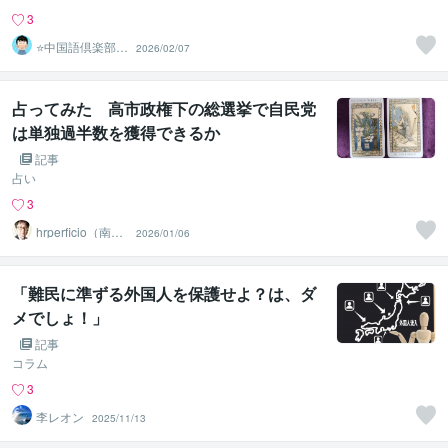
3
⭐中国語倶楽部⭐
2026/02/07
初心者のための
中国語教室
占ってみた 高市政権下の総選挙で自民党
は単独過半数を獲得できるか
記事
占い
3
hrperficio（南仙
2026/01/06
台の父）
「難民に準ずる外国人を保護せよ？は、ダ
メでしょ！」
記事
コラム
3
李レオン
2025/11/13