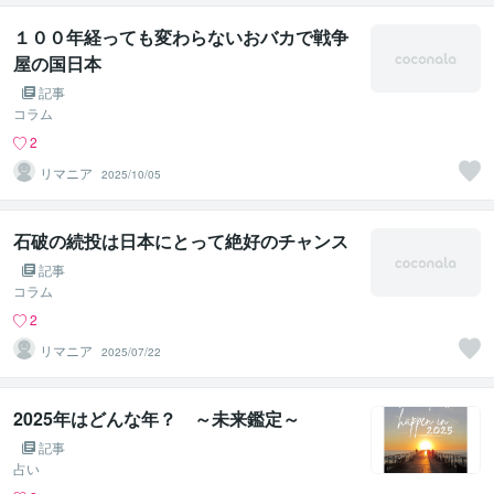
１００年経っても変わらないおバカで戦争
屋の国日本
記事
コラム
2
リマニア
2025/10/05
石破の続投は日本にとって絶好のチャンス
記事
コラム
2
リマニア
2025/07/22
2025年はどんな年？ ～未来鑑定～
記事
占い