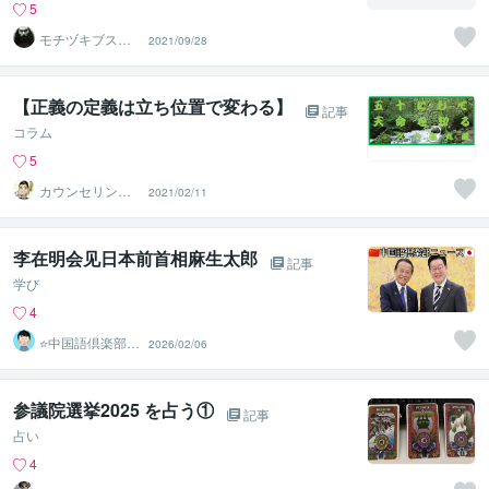
5
モチヅキブスタ
2021/09/28
マンチ
【正義の定義は立ち位置で変わる】
記事
コラム
5
カウンセリング
2021/02/11
ルーム【弥九蔵
の部屋】
李在明会见日本前首相麻生太郎
記事
学び
4
⭐中国語倶楽部⭐
2026/02/06
初心者のための
中国語教室
参議院選挙2025 を占う①
記事
占い
4