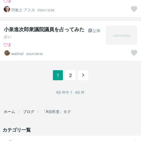
2
閃氣士 アスカ
2024/12/29
小泉進次郎衆議院議員を占ってみた
記事
占い
2
wajinpl
2024/08/30
1
2
69
件中
1 - 60
件
ホーム
ブログ
「#自民党」タグ
カテゴリ一覧