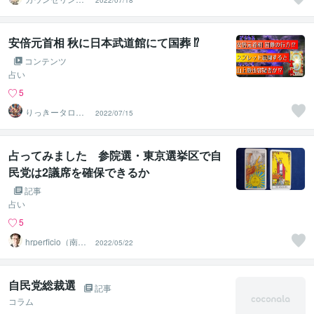
2022/07/18
ルーム【弥九蔵
の部屋】
安倍元首相 秋に日本武道館にて国葬 ⁉
コンテンツ
占い
5
りっきータロッ
2022/07/15
ト
占ってみました 参院選・東京選挙区で自
民党は2議席を確保できるか
記事
占い
5
hrperficio（南仙
2022/05/22
台の父）
自民党総裁選
記事
コラム