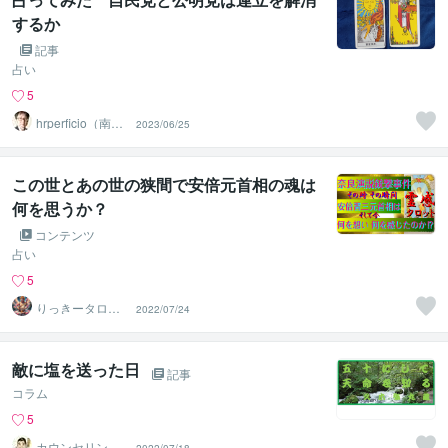
するか
記事
占い
5
hrperficio（南仙
2023/06/25
台の父）
この世とあの世の狭間で安倍元首相の魂は
何を思うか？
コンテンツ
占い
5
りっきータロッ
2022/07/24
ト
敵に塩を送った日
記事
コラム
5
カウンセリング