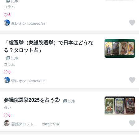
記事
コラム
6
李レオン
2026/07/15
「総選挙（衆議院選挙）で日本はどうな
る？タロット占」
記事
コラム
6
李レオン
2026/02/05
参議院選挙2025を占う②
記事
占い
6
霊感タロット占
2025/07/16
い師 ❄️氷高❄️