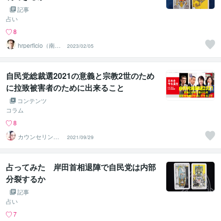
記事
占い
8
hrperficio（南仙
2023/02/05
台の父）
自民党総裁選2021の意義と宗教2世のため
に拉致被害者のために出来ること
コンテンツ
コラム
8
カウンセリング
2021/09/29
ルームふりぃう
ぃる
占ってみた 岸田首相退陣で自民党は内部
分裂するか
記事
占い
7