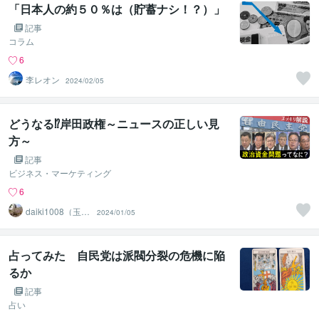
「日本人の約５０％は（貯蓄ナシ！？）」
記事
コラム
6
李レオン
2024/02/05
どうなる⁉岸田政権～ニュースの正しい見
方～
記事
ビジネス・マーケティング
6
daiki1008（玉井
2024/01/05
大貴）
占ってみた 自民党は派閥分裂の危機に陥
るか
記事
占い