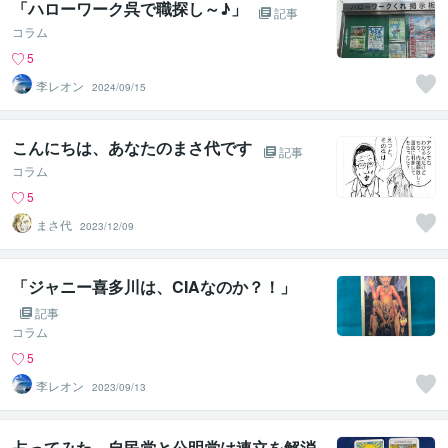
「ハローワーク呉で職探し～♪」
記事
コラム
5
李レオン
2024/09/15
こんにちは、あなたのまさ代です
記事
コラム
5
まさ代
2023/12/09
「ジャニー喜多川は、CIAなのか？！」
記事
コラム
5
李レオン
2023/09/13
占ってみた 自民党と公明党は連立を解消