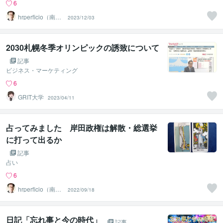
6
hrperficio（南仙
2023/12/03
台の父）
2030札幌冬季オリンピックの誘致について
記事
ビジネス・マーケティング
6
GRIT大学
2023/04/11
占ってみました 岸田政権は解散・総選挙
に打って出るか
記事
占い
6
hrperficio（南仙
2022/09/18
台の父）
日記「忘れ事と今の時代」
記事