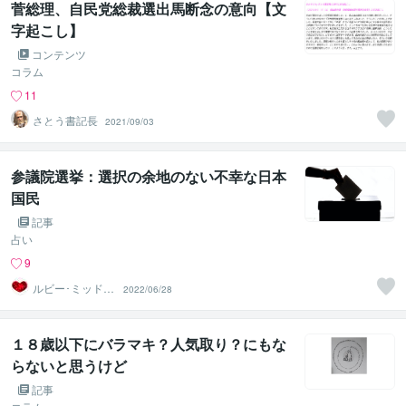
菅総理、自民党総裁選出馬断念の意向【文
字起こし】
コンテンツ
コラム
11
さとう書記長
2021/09/03
参議院選挙：選択の余地のない不幸な日本
国民
記事
占い
9
ルビー･ミッドナ
2022/06/28
イト
１８歳以下にバラマキ？人気取り？にもな
らないと思うけど
記事