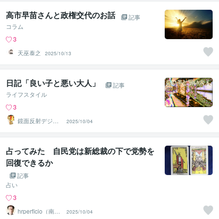
高市早苗さんと政権交代のお話
記事
コラム
3
天巫泰之
2025/10/13
日記「良い子と悪い大人」
記事
ライフスタイル
3
鏡面反射デジタ
2025/10/04
ルアート製作所
（鈴木穣）
占ってみた 自民党は新総裁の下で党勢を
回復できるか
記事
占い
3
hrperficio（南仙
2025/10/04
台の父）