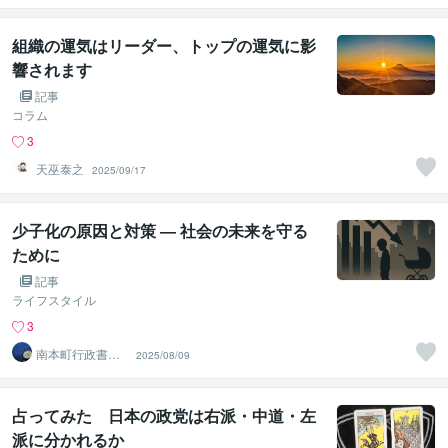
組織の運気はリーダー、トップの運気に影
響されます
記事
コラム
3
天巫泰之
2025/09/17
少子化の原因と対策 ― 社会の未来を守る
ために
記事
ライフスタイル
3
南本町行政書士
2025/08/09
事務所
占ってみた 日本の政党は右派・中道・左
派に分かれるか