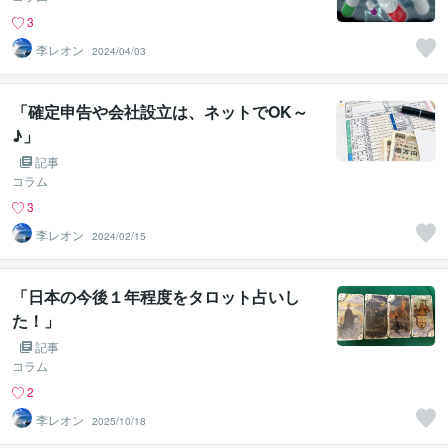
3
李レオン
2024/04/03
「確定申告や会社設立は、ネットでOK～
♪」
記事
コラム
3
李レオン
2024/02/15
「日本の今後１年程度をタロット占いし
た！」
記事
コラム
2
李レオン
2025/10/18