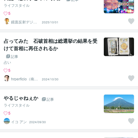
ライフスタイル
5
鏡面反射デジタ
2025/10/01
ルアート製作所
（鈴木穣）
占ってみた 石破首相は総選挙の結果を受
けて首相に再任されるか
記事
占い
5
hrperficio（南仙
2024/10/30
台の父）
やるじゃねぇか
記事
ライフスタイル
5
イコ アン
2024/09/30