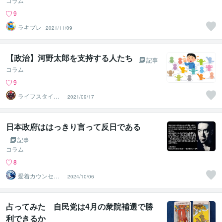
コラム
9
ラキプレ
2021/11/09
【政治】河野太郎を支持する人たち
記事
コラム
9
ライフスタイル
2021/09/17
速報 ヴォイド
日本政府ははっきり言って反日である
記事
コラム
8
愛着カウンセラ
2024/10/06
ーnatsume
占ってみた 自民党は4月の衆院補選で勝
利できるか