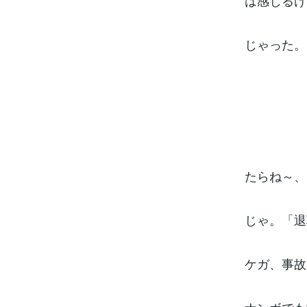
は感じるけ
じゃった。
たらね～、
じゃ。「退
ケガ、事故