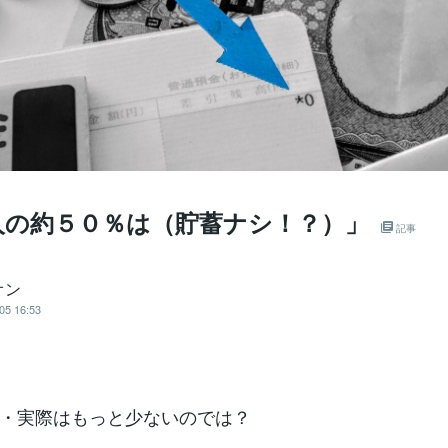
人の約５０％は（貯蓄ナシ！？）」
記事
オン
05 16:53
・実際はもっと少ないのでは？