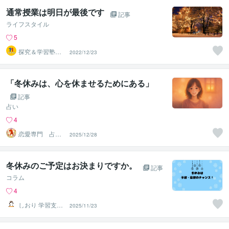
通常授業は明日が最後です
記事
ライフスタイル
5
探究＆学習塾｜
2022/12/23
なぜラボ
「冬休みは、心を休ませるためにある」
記事
占い
4
恋愛専門 占い
2025/12/28
師 Aya（あ
や）
冬休みのご予定はお決まりですか。
記事
コラム
4
しおり 学習支
2025/11/23
援・コーチング