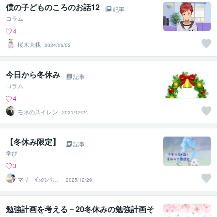
僕の子どものころのお話12
記事
コラム
4
桜木大我
2024/06/02
今日から冬休み
記事
コラム
4
モネのスイレン
2021/12/24
【冬休み限定】
記事
学び
3
マサ 心のパー
2025/12/29
ソナルコーチ
勉強計画を考える－20冬休みの勉強計画そ