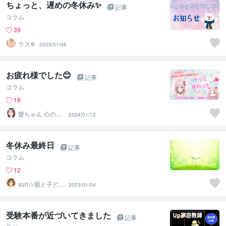
ちょっと、遅めの冬休み✨
記事
コラム
39
ラズ✡
2023/01/06
お疲れ様でした😊
記事
コラム
18
愛ちゃん‪ 心のリ
2024/01/12
ラクゼーション
冬休み最終日
記事
コラム
12
yuri☆親と子ども
2023/01/04
のカウンセラー
受験本番が近づいてきました
記事