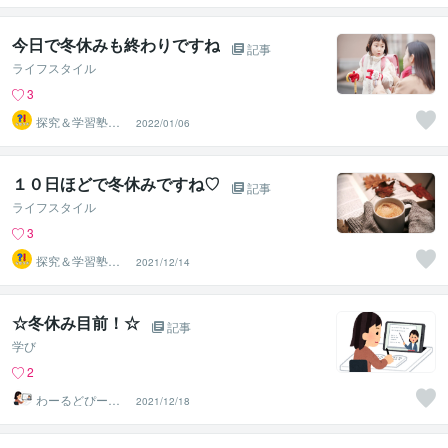
今日で冬休みも終わりですね
記事
ライフスタイル
3
探究＆学習塾｜
2022/01/06
なぜラボ
１０日ほどで冬休みですね♡
記事
ライフスタイル
3
探究＆学習塾｜
2021/12/14
なぜラボ
☆冬休み目前！☆
記事
学び
2
わーるどぴーす
2021/12/18
ふぉーえばー