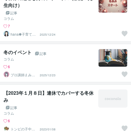
生向け）
記事
コラム
7
hana✽子育てと
2025/12/24
教員のサポータ
ー
冬のイベント
記事
コラム
6
プロ講師えみ｜
2025/12/23
行政書士事務所×
個別塾
【2023年１月８日】連休でカバーする冬休
み
記事
コラム
6
トンビの子中学
2023/01/08