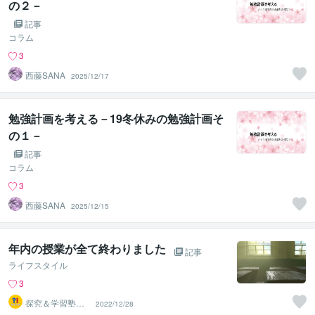
の２－
記事
コラム
3
西藤SANA
2025/12/17
勉強計画を考える－19冬休みの勉強計画そ
の１－
記事
コラム
3
西藤SANA
2025/12/15
年内の授業が全て終わりました
記事
ライフスタイル
3
探究＆学習塾｜
2022/12/28
なぜラボ