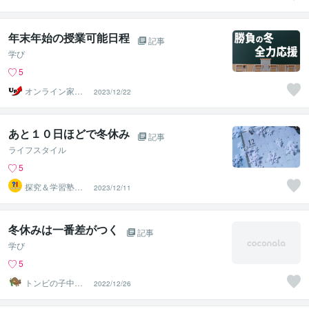
受検する
年末年始の授業可能日程
記事
学び
5
オンライン家庭
2023/12/22
教師のUp先生
あと１０日ほどで冬休み
記事
ライフスタイル
5
探究＆学習塾｜
2023/12/11
なぜラボ
冬休みは一番差がつく
記事
学び
5
トンビの子中学
2022/12/26
受検する