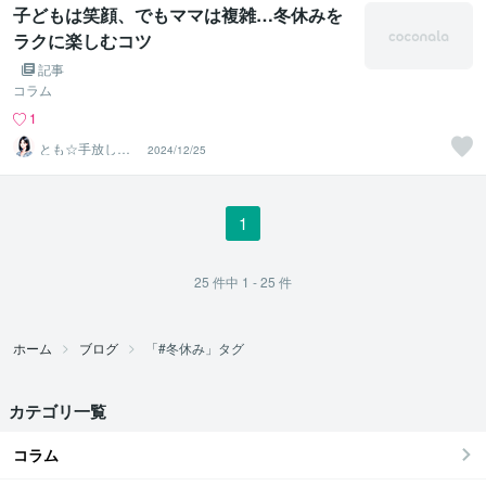
子どもは笑顔、でもママは複雑…冬休みを
ラクに楽しむコツ
記事
コラム
1
とも☆手放し子
2024/12/25
育てでガミガミ
卒業！
1
25
件中
1 - 25
件
ホーム
ブログ
「#冬休み」タグ
カテゴリ一覧
コラム