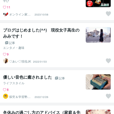
学び
11
オンライン家庭
2023/10/08
教師のUp先生
ブログはじめました(^^) 現役女子高生の
みみです！
記事
エンタメ・趣味
9
♡あい♡現役JK
2022/01/03
優しい音色に癒されました
記事
ライフスタイル
8
探究＆学習塾｜
2022/12/26
なぜラボ
冬休みの過ごし方のアドバイス（家庭＆先