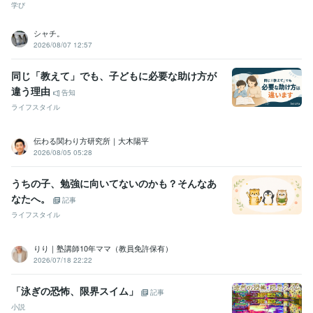
学び
シャチ。
2026/08/07 12:57
同じ「教えて」でも、子どもに必要な助け方が
違う理由
告知
ライフスタイル
伝わる関わり方研究所｜大木陽平
2026/08/05 05:28
うちの子、勉強に向いてないのかも？そんなあ
なたへ。
記事
ライフスタイル
りり｜塾講師10年ママ（教員免許保有）
2026/07/18 22:22
「泳ぎの恐怖、限界スイム」
記事
小説