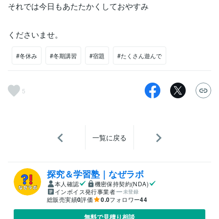
それでは今日もあたたかくしておやすみ
くださいませ。
#冬休み
#冬期講習
#宿題
#たくさん遊んで
5
一覧に戻る
探究＆学習塾｜なぜラボ
本人確認
機密保持契約(NDA)
インボイス発行事業者
未登録
総販売実績
0
評価
0.0
フォロワー
44
無料で見積り相談