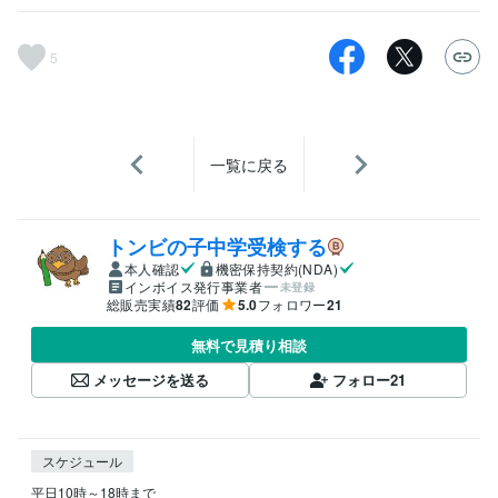
5
一覧に戻る
トンビの子中学受検する
本人確認
機密保持契約(NDA)
インボイス発行事業者
未登録
総販売実績
82
評価
5.0
フォロワー
21
無料で見積り相談
メッセージを送る
フォロー
21
スケジュール
平日10時～18時まで
