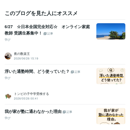
試験
このブログを見た人にオススメ
学歴
同志社大学
1993年3月 ~ 1997年2月
6/27 ☆日本全国完全対応☆ オンライン家庭
教師 受講生募集中！
記事
学び
夜の数楽王
2026/06/26 15:19
浮いた通塾時間、どう使っていた？
記事
学び
トンビの子中学受検する
2026/05/26 00:41
我が家が塾に通わなかった理由
記事
学び