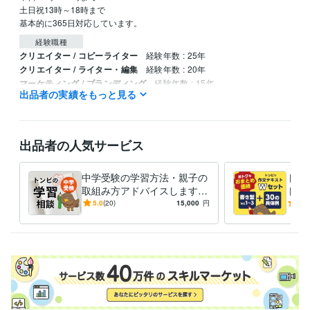
土日祝13時～18時まで

基本的に365日対応しています。
経験職種
クリエイター / コピーライター
経験年数 : 25年
クリエイター / ライター・編集
経験年数 : 20年
マーケティング / ブランディング
経験年数 : 15年
出品者の実績をもっと見る
コンサルタント / 業務プロセスコンサルタント
経験年数 : 10年
メディア・出版・広告 / 編集・エディター・デスク・校正
経験年数 :
10年
出品者の人気サービス
受賞歴
ココナラ　ゴールドランクに昇格
中学受験の学習方法・親子の
トン
資格・検定
取組み方アドバイスします
ト売
色彩検定2級
取得年 : 2004年
塾なしで中学受験合格したト
＋1
5.0
(20)
15,000
円
5.0
ンビの相談室
書け
ビジネス・クリエイティブツール
Excel:20年
PowerPoint:20年
Word:20年
得意分野
学習指導・資格・キャリア相談
「トンビの子中学受検する」の勉強
講座
作文力のアップに！「トンビ文作室」
中学受験
中学受検
受験
受検
自宅学習
塾
偏差値
合格
勉強