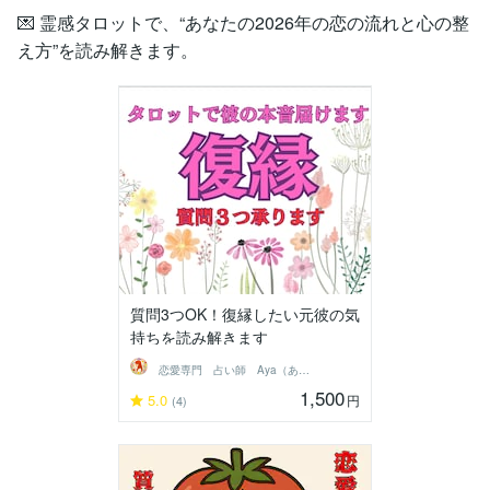
💌 霊感タロットで、“あなたの2026年の恋の流れと心の整
え方”を読み解きます。
質問3つOK！復縁したい元彼の気
持ちを読み解きます
恋愛専門 占い師 Aya（あや）
1,500
5.0
円
(4)