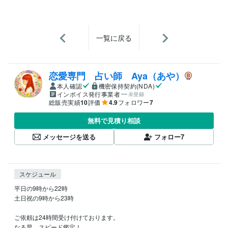
一覧に戻る
恋愛専門 占い師 Aya（あや）
本人確認
機密保持契約(NDA)
インボイス発行事業者
未登録
総販売実績
10
評価
4.9
フォロワー
7
無料で見積り相談
メッセージを送る
フォロー
7
スケジュール
平日の9時から22時

土日祝の9時から23時

ご依頼は24時間受け付けております。

なる早、スピード鑑定！
