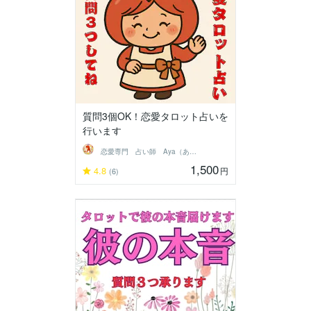
質問3個OK！恋愛タロット占いを
行います
恋愛専門 占い師 Aya（あや）
1,500
4.8
円
(6)