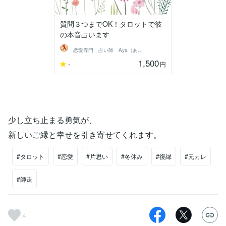
質問３つまでOK！タロットで彼
の本音占います
恋愛専門 占い師 Aya（あや）
1,500
-
円
少し立ち止まる勇気が、
新しいご縁と幸せを引き寄せてくれます。
#タロット
#恋愛
#片思い
#冬休み
#復縁
#元カレ
#師走
4