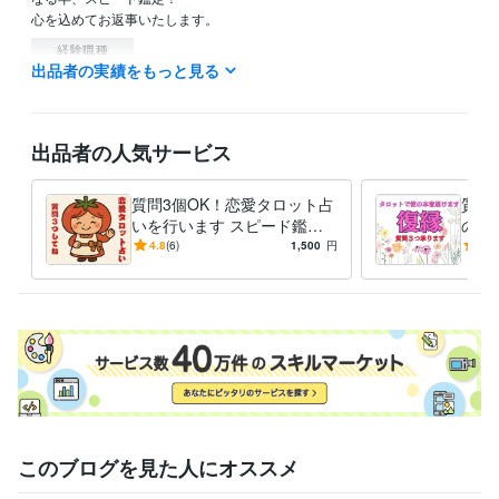
心を込めてお返事いたします。
経験職種
出品者の実績をもっと見る
ライフスタイル・その他 / 占い師
経験年数 : 20年
ライフスタイル・その他 / スタイリスト
経験年数 : 10年
ライフスタイル・その他 / アドバイザー
経験年数 : 10年
出品者の人気サービス
資格・検定
中学校教諭免許
取得年 : 1999年
質問3個OK！恋愛タロット占
質問
ビジネス・クリエイティブツール
いを行います スピード鑑定⭐︎
の気
Excel:15年
Google サイト:2年
Google スプレッドシート:2年
相性⭐︎片思い⭐︎復縁⭐︎複雑恋愛
れら
4.8
(6)
1,500
円
5.0
Google ドキュメント:2年
PowerPoint:15年
Word:15年
Vrew:1年
⭐︎不倫
タロ
Canva:1年
す
得意分野
占い
タロット占い　手相占い
語学力
英語
ビジネスレベル
このブログを見た人にオススメ