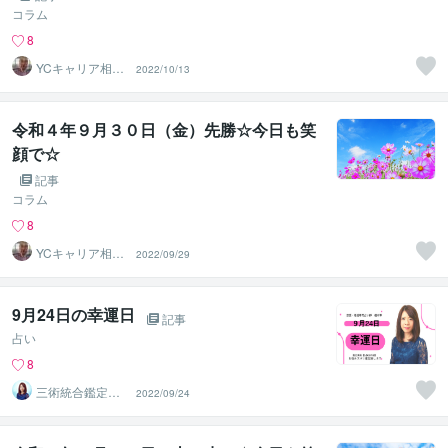
コラム
8
YCキャリア相談
2022/10/13
室
令和４年９月３０日（金）先勝☆今日も笑
顔で☆
記事
コラム
8
YCキャリア相談
2022/09/29
室
9月24日の幸運日
記事
占い
8
三術統合鑑定
2022/09/24
師 優未華