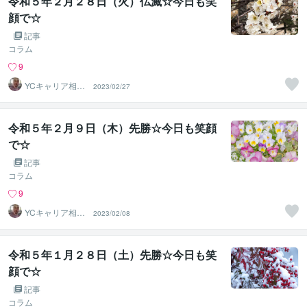
令和５年２月２８日（火）仏滅☆今日も笑
顔で☆
記事
コラム
9
YCキャリア相談
2023/02/27
室
令和５年２月９日（木）先勝☆今日も笑顔
で☆
記事
コラム
9
YCキャリア相談
2023/02/08
室
令和５年１月２８日（土）先勝☆今日も笑
顔で☆
記事
コラム