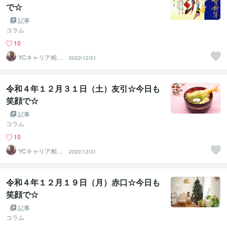
で☆
記事
コラム
10
YCキャリア相談
2022/12/31
室
令和４年１２月３１日（土）友引☆今日も
笑顔で☆
記事
コラム
10
YCキャリア相談
2022/12/31
室
令和４年１２月１９日（月）赤口☆今日も
笑顔で☆
記事
コラム