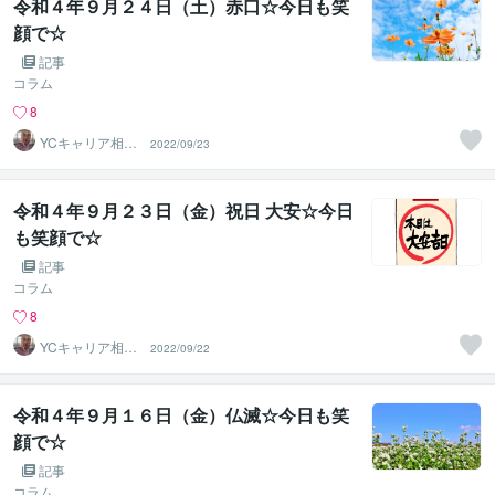
令和４年９月２４日（土）赤口☆今日も笑
顔で☆
記事
コラム
8
YCキャリア相談
2022/09/23
室
令和４年９月２３日（金）祝日 大安☆今日
も笑顔で☆
記事
コラム
8
YCキャリア相談
2022/09/22
室
令和４年９月１６日（金）仏滅☆今日も笑
顔で☆
記事
コラム