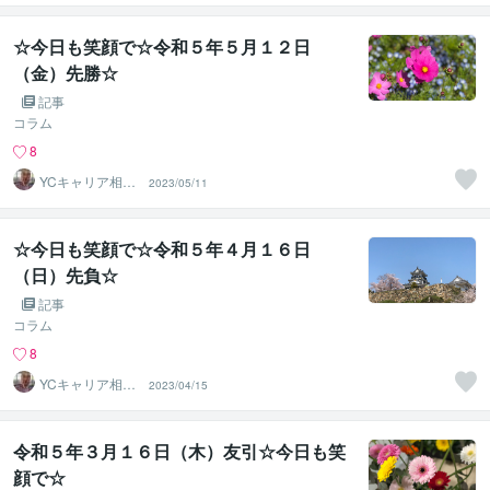
☆今日も笑顔で☆令和５年５月１２日
（金）先勝☆
記事
コラム
8
YCキャリア相談
2023/05/11
室
☆今日も笑顔で☆令和５年４月１６日
（日）先負☆
記事
コラム
8
YCキャリア相談
2023/04/15
室
令和５年３月１６日（木）友引☆今日も笑
顔で☆