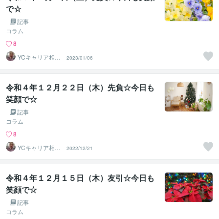
で☆
記事
コラム
8
YCキャリア相談
2023/01/06
室
令和４年１２月２２日（木）先負☆今日も
笑顔で☆
記事
コラム
8
YCキャリア相談
2022/12/21
室
令和４年１２月１５日（木）友引☆今日も
笑顔で☆
記事
コラム