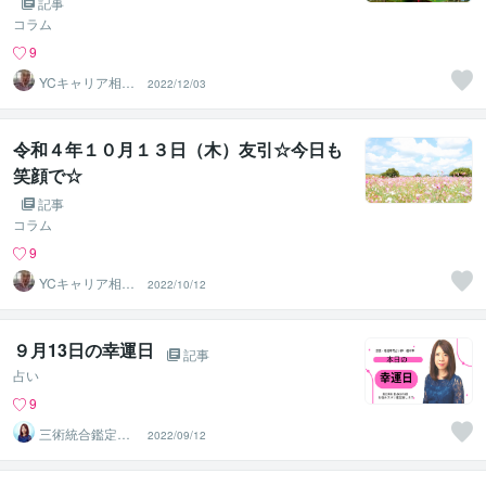
記事
コラム
9
YCキャリア相談
2022/12/03
室
令和４年１０月１３日（木）友引☆今日も
笑顔で☆
記事
コラム
9
YCキャリア相談
2022/10/12
室
９月13日の幸運日
記事
占い
9
三術統合鑑定
2022/09/12
師 優未華