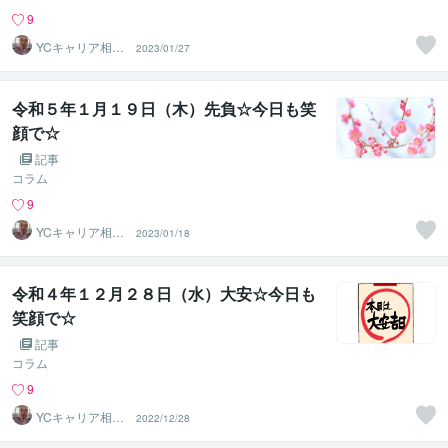
9
YCキャリア相談
2023/01/27
室
令和５年１月１９日（木）先負☆今日も笑
顔で☆
記事
コラム
9
YCキャリア相談
2023/01/18
室
令和４年１２月２８日（水）大安☆今日も
笑顔で☆
記事
コラム
9
YCキャリア相談
2022/12/28
室