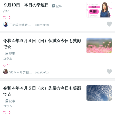
９月10日 本日の幸運日
記事
占い
10
三術統合鑑定
2022/09/09
師 優未華
令和４年９月４日（日）仏滅☆今日も笑顔
で☆
記事
コラム
10
YCキャリア相談
2022/09/03
室
令和４年４月５日（火）先勝☆今日も笑顔
で☆
記事
コラム
10