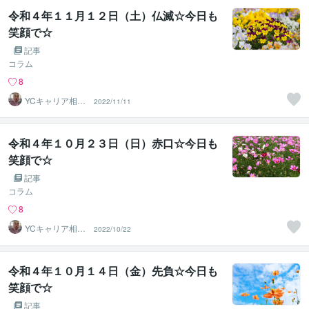
令和４年１１月１２日（土）仏滅☆今日も
笑顔で☆
記事
コラム
8
YCキャリア相談
2022/11/11
室
令和４年１０月２３日（日）赤口☆今日も
笑顔で☆
記事
コラム
8
YCキャリア相談
2022/10/22
室
令和４年１０月１４日（金）先負☆今日も
笑顔で☆
記事