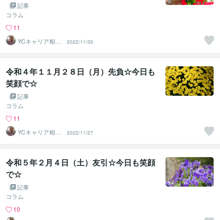
記事
コラム
11
YCキャリア相談
2022/11/30
室
令和４年１１月２８日（月）先負☆今日も
笑顔で☆
記事
コラム
11
YCキャリア相談
2022/11/27
室
令和５年２月４日（土）友引☆今日も笑顔
で☆
記事
コラム
10