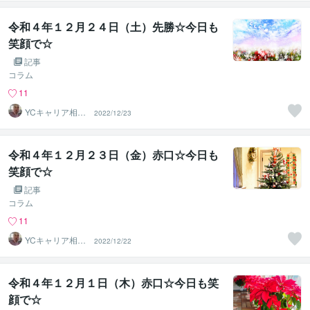
令和４年１２月２４日（土）先勝☆今日も
笑顔で☆
記事
コラム
11
YCキャリア相談
2022/12/23
室
令和４年１２月２３日（金）赤口☆今日も
笑顔で☆
記事
コラム
11
YCキャリア相談
2022/12/22
室
令和４年１２月１日（木）赤口☆今日も笑
顔で☆