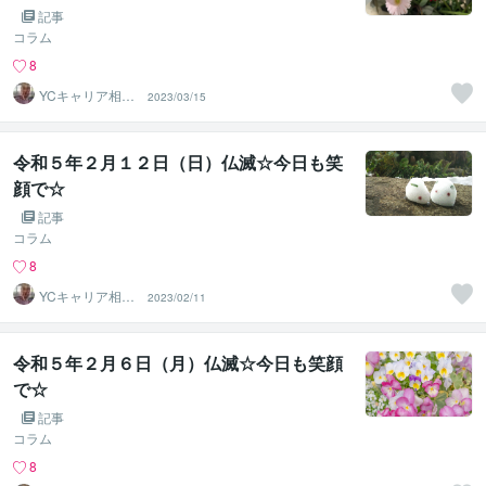
記事
コラム
8
YCキャリア相談
2023/03/15
室
令和５年２月１２日（日）仏滅☆今日も笑
顔で☆
記事
コラム
8
YCキャリア相談
2023/02/11
室
令和５年２月６日（月）仏滅☆今日も笑顔
で☆
記事
コラム
8