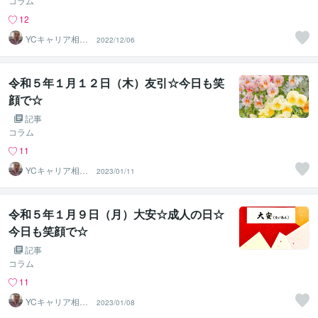
コラム
12
YCキャリア相談
2022/12/06
室
令和５年１月１２日（木）友引☆今日も笑
顔で☆
記事
コラム
11
YCキャリア相談
2023/01/11
室
令和５年１月９日（月）大安☆成人の日☆
今日も笑顔で☆
記事
コラム
11
YCキャリア相談
2023/01/08
室