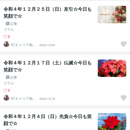
令和４年１２月２５日（日）友引☆今日も
笑顔で☆
記事
コラム
9
YCキャリア相談
2022/12/24
室
令和４年１２月１７日（土）仏滅☆今日も
笑顔で☆
記事
コラム
9
YCキャリア相談
2022/12/16
室
令和４年１２月４日（日）先負☆今日も笑
顔で☆