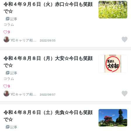
令和４年９月６日（火）赤口☆今日も笑顔
で☆
記事
コラム
9
YCキャリア相談
2022/09/05
室
令和４年８月８日（月）大安☆今日も笑顔
で☆
記事
コラム
9
YCキャリア相談
2022/08/07
室
令和４年８月６日（土）先負☆今日も笑顔
で☆
記事