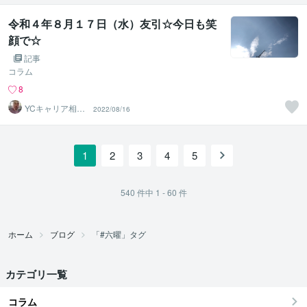
令和４年８月１７日（水）友引☆今日も笑
顔で☆
記事
コラム
8
YCキャリア相談
2022/08/16
室
1
2
3
4
5
540
件中
1 - 60
件
ホーム
ブログ
「#六曜」タグ
カテゴリ一覧
コラム