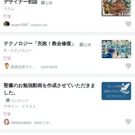
デザイナー初詣
記事
コラム
3
ryuan1997
2025/01/05
テクノロジー「失敗！教会修復」
記事
IT・テクノロジー
3
鏡面反射デジタ
2024/08/09
ルアート製作所
（鈴木穣）
聖書のお勉強動画を作成させていただきま
した。
コンテンツ
デザイン・イラスト
3
hareruyakan
2020/11/21