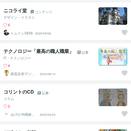
ニコライ堂
コンテンツ
デザイン・イラスト
4
トムリン5858
2025/09/08
テクノロジー「最高の職人職業」
記事
IT・テクノロジー
4
鏡面反射デジタ
2024/06/14
ルアート製作所
（鈴木穣）
コリントのCD
記事
コラム
3
みげか沖縄株式
2025/04/22
会社