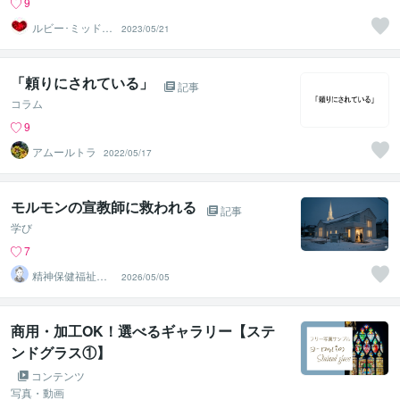
9
ルビー･ミッドナ
2023/05/21
イト
「頼りにされている」
記事
コラム
9
アムールトラ
2022/05/17
モルモンの宣教師に救われる
記事
学び
7
精神保健福祉士⭐︎
2026/05/05
山本 守
商用・加工OK！選べるギャラリー【ステ
ンドグラス①】
コンテンツ
写真・動画