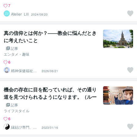
7
Atelier_Lili
2024/08/20
真の信仰とは何か？――教会に悩んだとき
に考えたいこと
記事
エンタメ・趣味
6
精神保健福祉士⭐︎
2026/06/21
山本 守
機会の存在に目を配っていれば、その通り
道を見つけられるようになります。（ルー
タイス）
記事
ライフスタイル
6
縁結び専門、気
2023/01/16
功師コーチ「シ
ンクウ」