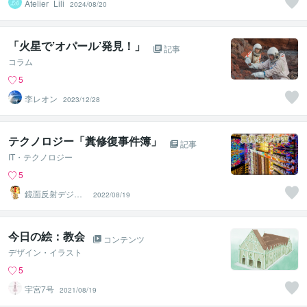
Atelier_Lili
2024/08/20
「火星で’オパール’発見！」
記事
コラム
5
李レオン
2023/12/28
テクノロジー「糞修復事件簿」
記事
IT・テクノロジー
5
鏡面反射デジタ
2022/08/19
ルアート製作所
（鈴木穣）
今日の絵：教会
コンテンツ
デザイン・イラスト
5
宇宮7号
2021/08/19