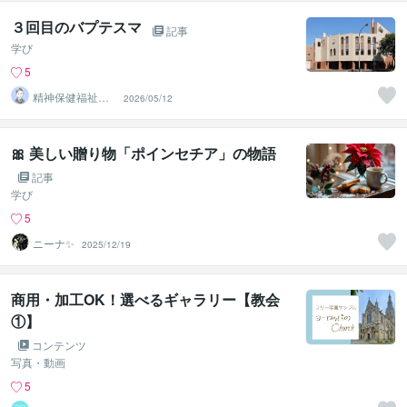
３回目のバプテスマ
記事
学び
5
精神保健福祉士⭐︎
2026/05/12
山本 守
🎀 美しい贈り物「ポインセチア」の物語
記事
学び
5
ニーナ✨️
2025/12/19
商用・加工OK！選べるギャラリー【教会
①】
コンテンツ
写真・動画
5